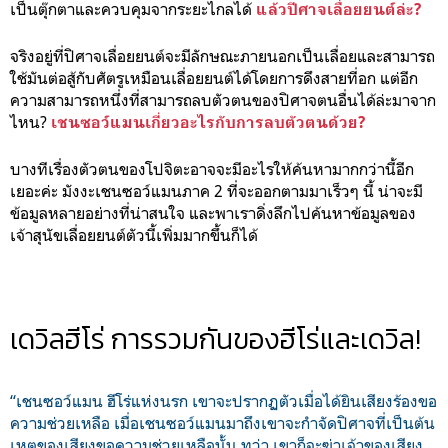
เป็นตุ๊กตาและควบคุมจากระยะไกลได้
แล้วปีศาจเลื่อยยนต์ล่ะ?
จริงอยู่ที่ปิศาจเลื่อยยนต์จะมีลักษณะภายนอกเป็นเลื่อยและสามารถ
ใช้มันต่อสู้กับศัตรูเหมือนเลื่อยยนต์ได้โดยการดึงสายที่อก แต่อีก
ความสามารถหนึ่งที่สามารถลบตัวตนของปิศาจตนอื่นได้ล่ะมาจาก
ไหน?
เชนซอว์แมนเกี่ยวอะไรกับการลบตัวตนด้วย?
บางทีเรื่องตัวตนของโปจิตะอาจจะมีอะไรให้ค้นหามากกว่านี้อีก
เยอะค่ะ มังงะเชนซอว์แมนภาค 2 ที่จะออกตามมาเร็วๆ นี้ น่าจะมี
ข้อมูลหลายอย่างที่น่าสนใจ และพาเราดิ่งลึกไปค้นหาข้อมูลของ
เจ้าสุนัขเลื่อยยนต์ตัวนี้เพิ่มมากขึ้นก็ได้
เดวิลฮีโร่ การรวมกันของฮีโร่และเดวิล!
“เชนซอว์แมน ฮีโร่แห่งนรก เขาจะปรากฏตัวเมื่อได้ยินเสียงร้องขอ
ความช่วยเหลือ เมื่อเชนซอว์แมนมาถึงเขาจะกำจัดปิศาจที่เป็นต้น
เหตุของเสียงขอความช่วยเหลือนั้น ทว่า เขาก็จะฆ่าเจ้าของเสียง