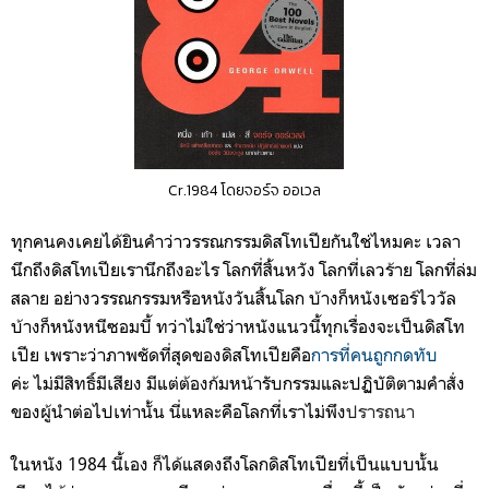
Cr.1984 โดยจอร์จ ออเวล
ทุกคนคงเคยได้ยินคำว่าวรรณกรรมดิสโทเปียกันใช่ไหมคะ เวลา
นึกถึงดิสโทเปียเรานึกถึงอะไร โลกที่สิ้นหวัง โลกที่เลวร้าย โลกที่ล่ม
สลาย อย่างวรรณกรรมหรือหนังวันสิ้นโลก บ้างก็หนังเซอร์ไววัล
บ้างก็หนังหนีซอมบี้ ทว่าไม่ใช่ว่าหนังแนวนี้ทุกเรื่องจะเป็นดิสโท
เปีย เพราะว่าภาพชัดที่สุดของดิสโทเปียคือ
การที่คนถูกกดทับ
ค่ะ
ไม่มีสิทธิ์มีเสียง มีแต่ต้องก้มหน้ารับกรรมและปฏิบัติตามคำสั่ง
ของผู้นำต่อไปเท่านั้น นี่แหละคือโลกที่เราไม่พึง
ปรารถนา
ในหนัง 1984 นี้เอง ก็ได้แสดงถึงโลกดิสโทเปียที่เป็นแบบนั้น