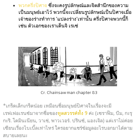
พวกครึ่งปิศาจ
ซึ่งจะคงรูปลักษณ์และจิตสำนึกของความ
เป็นมนุษย์เอาไว้ พวกนี้จะเปลี่ยนรูปลักษณ์เป็นปิศาจเมื่อ
เจ้าของร่างทำการ 'แปลงร่าง'เท่านั้น ครึ่งปิศาจพวกนี้ก็
เช่น ตัวเอกของเราเด็นจิ เรเซ่
Cr. Chainsaw man chapter 83
*เกร็ดเล็กเกร็ดน้อย เหมือนชื่อมนุษย์ปิศาจในเรื่องจะมี
เรฟเฟอเรนซ์มาจากชื่อของ
ทูตสวรรค์ทั้ง 9
ค่ะ (เซราฟีม, บีม, กะรุ
กะริ. โดมินเนียน, วาเช่, พาวเวอร์. ปรินซ์, แองเจิล) แต่เราไม่ค่อย
เซียนเรื่องไบเบิ้ลเท่าไหร่ ใครอยากแชร์ข้อมูลอะไรบอกมาได้ตาม
สบายเลยนะ