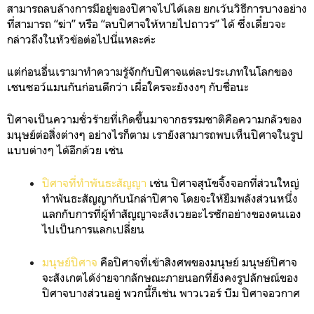
สามารถลบล้างการมีอยู่ของปิศาจไปได้เลย ยกเว้นวิธีการบางอย่าง
ที่สามารถ “ฆ่า” หรือ “ลบปิศาจให้หายไปถาวร” ได้ ซึ่งเดี๋ยวจะ
กล่าวถึงในหัวข้อต่อไปนี่แหละค่ะ
แต่ก่อนอื่นเรามาทำความรู้จักกับปิศาจแต่ละประเภทในโลกของ
เชนซอว์แมนกันก่อนดีกว่า เผื่อใครจะยังงงๆ กับชื่อนะ
ปิศาจเป็นความชั่วร้ายที่เกิดขึ้นมาจากธรรมชาติคือความกลัวของ
มนุษย์ต่อสิ่งต่างๆ อย่างไรก็ตาม เรายังสามารถพบเห็นปิศาจในรูป
แบบต่างๆ ได้อีกด้วย เช่น
ปิศาจที่ทำพันธะสัญญา
เช่น ปิศาจสุนัขจิ้งจอกที่ส่วนใหญ่
ทำพันธะสัญญากับนักล่าปิศาจ โดยจะให้ยืมพลังส่วนหนึ่ง
แลกกับการที่ผู้ทำสัญญาจะสังเวยอะไรซักอย่างของตนเอง
ไปเป็นการแลกเปลี่ยน
มนุษย์ปิศาจ
คือปิศาจที่เข้าสิงศพของมนุษย์ มนุษย์ปิศาจ
จะสังเกตได้ง่ายจากลักษณะภายนอกที่ยังคงรูปลักษณ์ของ
ปิศาจบางส่วนอยู่ พวกนี้ก็เช่น พาวเวอร์ บีม ปิศาจอวกาศ