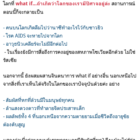
โลกที่
สถานการณ์
what if…ถ้าเกิดว่าโลกของเรามีปิศาจอยู่ล่ะ
ตอนนี้ก็จะกลายเป็น
- คนบนโลกเกิดลืมไปว่านาซีทำอะไรไว้กับชาวยิว
- โรค AIDS จะหายไปจากโลก
- อาวุธนิวเคลียร์จะไม่มีอีกต่อไป
-
ในเรื่องยังมีการสื่อถึงการคงอยู่ของสหภาพโซเวียตอีกด้วย ไม่ใช่
รัสเซีย
นอกจากนี้ ยังผสมผสานจินตนาการ what if อย่างอื่น นอกเหนือไป
จากสิ่งที่เราเห็นได้จริงในโลกของเราปัจจุบันด้วยค่ะ อย่าง
-
สัมผัสที่หกที่ล้วนมีในมนุษย์ทุกคน
- ลำแสงดวงดาวที่ทำลายจิตประสาทเด็ก
- ผลลัพธ์ทั้ง 4 ที่นอกเหนือจากความตายยามเมื่อชีวิตถึงอายุขัย
ต้องดับสูญ
แสดงว่าเมื่อก่อนมนุษย์เราทุกคนเคยมีสัมผัสที่หก? ถึงแม้จะไม่รู้ว่า