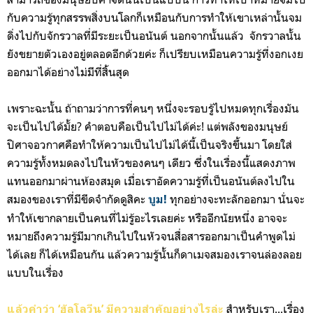
กับความรู้ทุกสรรพสิ่งบนโลกก็เหมือนกับการทำให้เขาเหล่านั้นจม
ดิ่งไปกับจักรวาลที่มีระยะเป็นอนันต์ นอกจากนั้นแล้ว จักรวาลนั้น
ยังขยายตัวเองอยู่ตลอดอีกด้วยค่ะ ก็เปรียบเหมือนความรู้ที่งอกเงย
ออกมาได้อย่างไม่มีที่สิ้นสุด
เพราะฉะนั้น ถ้าถามว่าการที่คนๆ หนึ่งจะรอบรู้ไปหมดทุกเรื่องมัน
จะเป็นไปได้มั้ย? คำตอบคือเป็นไปไม่ได้ค่ะ! แต่พลังของมนุษย์
ปิศาจอวกาศคือทำให้ความเป็นไปไม่ได้นี้เป็นจริงขึ้นมา โดยใส่
ความรู้ทั้งหมดลงไปในหัวของคนๆ เดียว ซึ่งในเรื่องนี้แสดงภาพ
แทนออกมาผ่านห้องสมุด เมื่อเราอัดความรู้ที่เป็นอนันต์ลงไปใน
สมองของเราที่มีขีดจำกัดดูสิคะ
ทุกอย่างจะทะลักออกมา นั่นจะ
บูม!
ทำให้เขากลายเป็นคนที่ไม่รู้อะไรเลยค่ะ หรืออีกนัยหนึ่ง อาจจะ
หมายถึงความรู้มีมากเกินไปในหัวจนสื่อสารออกมาเป็นคำพูดไม่
ได้เลย ก็ได้เหมือนกัน แล้วความรู้นั้นก็ดาเมจสมองเราจนล่องลอย
แบบในเรื่อง
สำหรับเรา...เรื่อง
แล้วคำว่
า
‘ฮัลโลวีน’
มีความสำคัญอย่างไรล่ะ