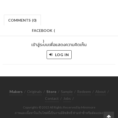
COMMENTS
(
0)
FACEBOOK
(
)
เข้าสู่ระบบเพื่อแสดงความคิดเห็น
LOG IN
Makers
/
Originals
/
Store
/
Sample
/
Redeem
/
About
/
Contact
/
Jobs
/
Copyrights © 2015 All Rights Reserved by Minimore
ภาพและเนื้อหาในเว็บไซต์นี้เป็นงานมีลิขสิทธิ์ ห้ามทำซ้ำหรือดัดแปลง