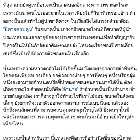
ที่สุด แถมยังดูเหมือนจะเป็นลาสบอสอีกต่างหาก เพราะอะไรล่ะ
เพราะมันฆ่าคนไปเยอะมากในเวลาเพียงไม่กี่วินาทีเหรอ…อ้าว ถ้า
อย่างนั้นแล้วทำไมผู้นำชาติต่างๆ ในเรื่องถึงได้เกรงกลัวมาคิมะ
'ปิศาจควบคุม'
กันขนาดนั้น เกรงกลัว
ขนาดไหน? ก็ขนาดที่ผู้นำ
ประเทศยอมแลกอายุขัยของประชากรประเทศตนเพื่อทำสัญญากับ
ปิศาจปืนให้มันกำจัดมาคิมะซะเลยล่ะ
ไหนจะเรื่องของปิศาจเลื่อย
ยนต์ซึ่งเป็นที่ต้องการตัวของคนในเรื่องอีก
นั่นเพราะความหวาดกลัวไม่ได้เกิดขึ้นมาโดยตรงจากการฆ่าฟันกัน
โดยตรงเพียงอย่างเดียว ยกตัวอย่างง่ายๆ การที่คนๆ หนึ่งหรือกลุ่ม
หนึ่งจะสามารถกำหนดหรือชี้นำชะตาของคนส่วนมากได้นั้น ต้อง
เกิดจากอะไร คำตอบนั่นก็คือ
‘อำนาจ’
ถ้าอำนาจนั้นเป็นอำนาจเจ้า
นายกับลูกน้อง เราก็อาจถูกใช้ทำอะไรที่เราไม่ชอบ ขนาดในสังคม
เล็กๆ ยังยากที่จะเอาตัวออกจากสถานการณ์แบบนี้เลย แล้วลอง
นึกถึงคนสักคนที่สามารถควบคุมคนกลุ่มใหญ่ได้สิ ยิ่งคนๆ นั้นมี
พลังวิเศษอย่างการควบคุมคนได้ เขาคนนั้นจะมีอำนาจยิ่งใหญ่สัก
เพียงไหน
เพราะฉะนั้นสำหรับเรา นี่แหละค่ะคือการถือกำเนิดขึ้นของ
ปิศาจ