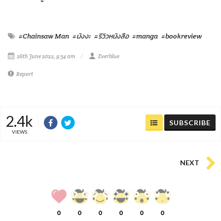
#Chainsaw Man
#มังงะ
#รีวิวหนังสือ
#manga
#bookreview
26th June 2022, 9:54 am
Everblue
Report
2.4k
SUBSCRIBE
VIEWS
NEXT
0
0
0
0
0
0