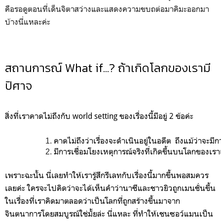
คือรอดูตอนที่เด็นจิตาสว่างและแสดงความขบถต่อมาคิมะออกมา
บ้างนี่แหละค่ะ
สถานการณ์ What if…? ถ้าเกิดโลกของเรามี
ปิศาจ
สิ่งที่เราคาดไม่ถึงกับ world setting ของเรื่องนี้มีอยู่ 2 ข้อค่ะ
คาดไม่ถึงว่า
เรื่องจะดำเนินอยู่ในอดีต
  ถึงแม้ว่าจะม
มีการเชื่อมโยง
เหตุการณ์จริงที่เกิดขึ้นบนโลกของเรา
เพราะฉะนั้น นี่เลยทำให้เรารู้สึกรีเลทกับเรื่องนี้มากขึ้นพอสมควร
เลยค่ะ ใครจะไปคิดว่าจะได้เห็นคำว่านาซีและชาวยิวถูกเมนชั่นขึ้น
ในเรื่องที่เราคิดมาตลอดว่าเป็นโลกที่ถูกสร้างขึ้นมาจาก
จินตนาการโดยสมบูรณ์ใช่มั้ยล่ะ นี่แหละ ที่ทำให้เชนซอว์แมนเป็น