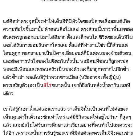
แต่คิดว่าตรงจุดนี้จะทำให้เด็นจิที่มีหัวใจของปิศาจเลื่อยยนต์เกิด
ความท้อใจขึ้นมามั้ย คำตอบคือไม่เลย! ตรงส่วนนี้เราว่าพื้นเพของ
ตัวละครถูกออกแบบมาได้ดีมาก ตั้งแต่เด็กจนโต ชีวิตของเด็นจิไม่
เคยได้รับการยอมรับจากใครเลย ตั้งแต่ที่ทำงานใช้หนี้ก็ล้วนแต่
โดนดูถูก พอกลายมาเป็นปิศาจเลื่อยยนต์ก็มีแต่คนมองข้ามตัวตน
และต้องการหัวใจของโปจิตะกันทั้งนั้น พอมีคนที่ชอบก็ถูกทรยศ
พอจะมีเพื่อนและครอบครัวเป็นของตัวเองก็มาถูกพรากไปอีกซ้ำ
แล้วซ้ำเล่า พอเด็นจิรู้ว่าพวกชาวเมือง (หรืออาจจะทั้งญี่ปุ่น)
สรรเสริญตัวเองเป็น
ขนาดนั้น เขาก็ถึงกับหลั่งน้ำตากันเลยที
ฮีโร่
เดียว
เราได้รู้กันมาตั้งแต่เล่มแรกแล้ว ว่าเด็นจินั้นเป็นคนที่ไม่ค่อยจะ
เห็นคุณค่าในตัวเองซักเท่าไหร่ แค่มีชีวิตรอดให้อยู่ไปวันๆ ก็สุดๆ
แล้ว แถมยังไม่ได้รับการศึกษาเล่าเรียนอย่างที่คนทั่วไปสมควรจะ
ได้อีก เพราะฉะนั้นการรับรู้ของเราที่มีต่อตัวละครเด็นจิจึงค่อนข้าง