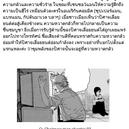
ความกลัวและความชั่วร้าย ในขณะที่เชนซอว์แมนให้ความรู้สึกถึง
ความเป็นฮีโร่ เหมือนตัวละครในอเมริกันคอมมิค (ซุปเปอร์แมน,
แบทแมน, กัปตันมาเวล บลาๆ) เมื่อชาวเมืองเห็นว่าปิศาจเลื่อย
ยนต์ต่อสู้เคียงข้างตน ความหวาดกลัวก็หายไปกลายเป็นความ
ชื่นชมบูชา ยิ่งเมื่อการรับรู้ด้านนี้ของปิศาจเลื่อยยนต์ได้ถูกเผยแพร่
ออกไปทางโทรทัศน์ ชื่อเสียงด้านดีที่คอนทราสกับความหวาดกลัว
ย่อมทำให้ปิศาจเลื่อยยนต์อ่อนกำลังลง เพราะอย่างที่บอกไปตั้งแต่
แรกแหละค่ะ ว่าขุมพลังของปิศาจนั้นจะอยู่ที่ความหวาดกลัว
Cr. Chainsaw man chapter 93