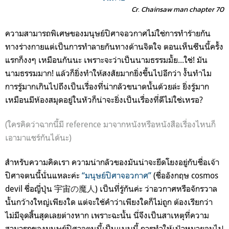
Cr. Chainsaw man chapter 70
ความสามารถพิเศษของมนุษย์ปิศาจอวกาศไม่ใช่การทำร้ายกัน
ทางร่างกายแต่เป็นการทำลายกันทางด้านจิตใจ ตอนเห็นซีนนี้ครั้ง
แรกก็งงๆ เหมือนกันนะ เพราะจะว่าเป็นนามธรรมมั้ย...ใช่! มัน
นามธรรมมาก! แล้วก็ยิ่งทำให้สงสัยมากยิ่งขึ้นไปอีกว่า งั้นทำไม
การรู้มากเกินไปถึงเป็นเรื่องที่น่ากลัวขนาดนั้นด้วยล่ะ ยิ่งรู้มาก
เหมือนมีห้องสมุดอยู่ในหัวก็น่าจะยิ่งเป็นเรื่องที่ดีไม่ใช่เหรอ?
(ใครคิดว่าฉากนี้มี reference มาจากหนังหรือหนังสือเรื่องไหนก็
เอามาแชร์กันได้นะ)
สำหรับความคิดเรา ความน่ากลัวของมันน่าจะยึดโยงอยู่กับชื่อเจ้า
ปิศาจตนนี้นั่นแหละค่ะ
“มนุษย์ปิศาจอวกาศ”
(ชื่ออังกฤษ cosmos
devil ชื่อญี่ปุ่น 宇宙
の魔人
) เป็นที่รู้กันค่ะ ว่าอวกาศหรือจักรวาล
นั้นกว้างใหญ่เพียงใด แต่จะใช้คำว่าเพียงใดก็ไม่ถูก ต้องเรียกว่า
ไม่มีจุดสิ้นสุดเลยต่างหาก เพราะฉะนั้น นี่จึงเป็นสาเหตุที่ความ
สามารถของมนุษย์ปิศาจตนนี้เป็นแบบนี้ การทำให้เป้าหมายจมไป