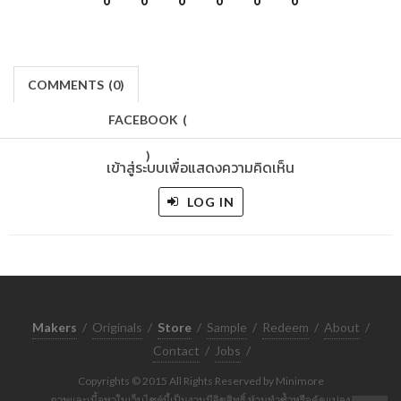
0
0
0
0
0
0
COMMENTS
(
0)
FACEBOOK
(
)
เข้าสู่ระบบเพื่อแสดงความคิดเห็น
LOG IN
Makers
/
Originals
/
Store
/
Sample
/
Redeem
/
About
/
Contact
/
Jobs
/
Copyrights © 2015 All Rights Reserved by Minimore
ภาพและเนื้อหาในเว็บไซต์นี้เป็นงานมีลิขสิทธิ์ ห้ามทำซ้ำหรือดัดแปลง