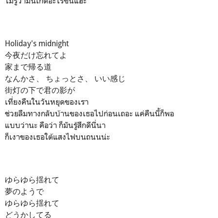
ไม่รู้ว่ามันเกิดอะไรขึ้นแฮะ
Holiday's midnight
今夜だけ忘れてよ
家まで帰る道
なんかさ、 ちょっとさ、 いい感じ
街灯の下で君の影が
เที่ยงคืนในวันหยุดของเรา
ช่วยลืมทางกลับบ้านของเธอไปก่อนเถอะ แค่คืนนี้ก็พอ
แบบว่านะ คือว่า ก็มันรู้สึกดีนี่นา
ก็เงาของเธอใต้แสงไฟบนถนนน่ะ
ゆらゆら揺れて
夢のようで
ゆらゆら揺れて
どうかしてる