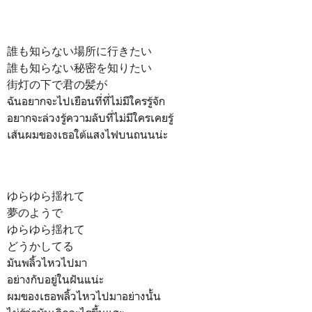
誰も知らない場所に行きたい
誰も知らない秘密を知りたい
街灯の下で君の髪が
ฉันอยากจะไปเยือนที่ที่ไม่มีใครรู้จัก
อยากจะล่วงรู้ความลับที่ไม่มีใครเคยรู้
เส้นผมของเธอใต้แสงไฟบนถนนน่ะ
ゆらゆら揺れて
夢のようで
ゆらゆら揺れて
どうかしてる
มันพลิ้วไหวไปมา
อย่างกับอยู่ในฝันแน่ะ
ผมของเธอพลิ้วไหวไปมาอย่างนั้น