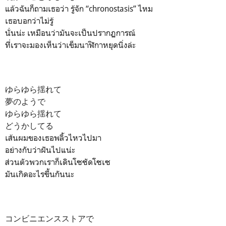
แล้วฉันก็ถามเธอว่า รู้จัก “chronostasis” ไหม
เธอบอกว่าไม่รู้
นั่นน่ะ เหมือนว่ามันจะเป็นปรากฏการณ์
ที่เราจะมองเห็นว่าเข็มนาฬิกาหยุดนิ่งล่ะ
ゆらゆら揺れて
夢のようで
ゆらゆら揺れて
どうかしてる
เส้นผมของเธอพลิ้วไหวไปมา
อย่างกับว่าฝันไปแน่ะ
ส่วนตัวพวกเราก็เดินโซซัดโซเซ
มันเกิดอะไรขึ้นกันนะ
コンビニエンスストアで