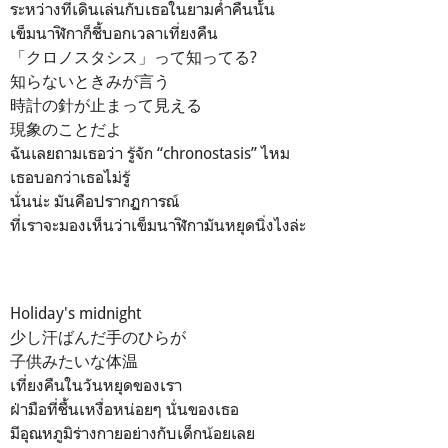
ระหว่างที่เดินเล่นกับเธอในยามค่ำคืนนั้น
เข็มนาฬิกาก็ชี้บอกเวลาเที่ยงคืน
「クロノスタシス」って知ってる?
知らないときみが言う
時計の針が止まって見える
現象のことだよ
ฉันเลยถามเธอว่า รู้จัก “chronostasis” ไหม
เธอบอกว่าเธอไม่รู้
นั่นน่ะ มันคือปรากฏการณ์
ที่เราจะมองเห็นว่าเข็มนาฬิกามันหยุดนิ่งไงล่ะ
Holiday's midnight
少し汗ばんだ手のひらが
子供みたいな体温
เที่ยงคืนในวันหยุดของเรา
ฝ่ามือที่ชื้นเหงื่อหน่อยๆ นั่นของเธอ
มีอุณหภูมิร่างกายอย่างกับเด็กน้อยเลย