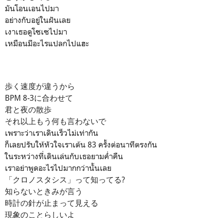
มันโอนเอนไปมา
อย่างกับอยู่ในฝันเลย
เงาเธอดูโซเซไปมา
เหมือนมีอะไรแปลกไปแฮะ
歩く速度が違うから
BPM 8-3に合わせて
君と夜の散歩
それ以上もう何も言わないで
เพราะว่าเราเดินเร็วไม่เท่ากัน
ก็เลยปรับให้หัวใจเราเต้น 83 ครั้งต่อนาทีตรงกัน
ในระหว่างที่เดินเล่นกับเธอยามค่ำคืน
เราอย่าพูดอะไรไปมากกว่านั้นเลย
「クロノスタシス」って知ってる?
知らないときみが言う
時計の針が止まって見える
現象のことらしいよ