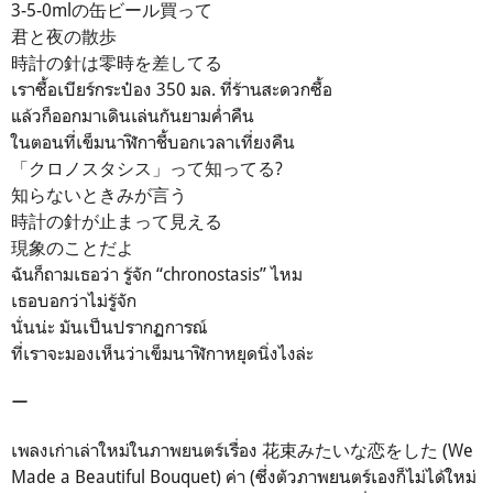
3-5-0mlの缶ビール買って
君と夜の散歩
時計の針は零時を差してる
เราซื้อเบียร์กระป๋อง 350 มล. ที่ร้านสะดวกซื้อ
แล้วก็ออกมาเดินเล่นกันยามค่ำคืน
ในตอนที่เข็มนาฬิกาชี้บอกเวลาเที่ยงคืน
「クロノスタシス」って知ってる?
知らないときみが言う
時計の針が止まって見える
現象のことだよ
ฉันก็ถามเธอว่า รู้จัก “chronostasis” ไหม
เธอบอกว่าไม่รู้จัก
นั่นน่ะ มันเป็นปรากฏการณ์
ที่เราจะมองเห็นว่าเข็มนาฬิกาหยุดนิ่งไงล่ะ
ー
เพลงเก่าเล่าใหม่ในภาพยนตร์เรื่อง
花束みたいな恋をした (We
Made a Beautiful Bouquet) ค่า (ซึ่งตัวภาพยนตร์เองก็ไม่ได้ใหม่