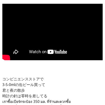
コンビニエンスストアで
3-5-0mlの缶ビール買って
君と夜の散歩
時計の針は零時を差してる
เราซื้อเบียร์กระป๋อง 350 มล. ที่ร้านสะดวกซื้อ