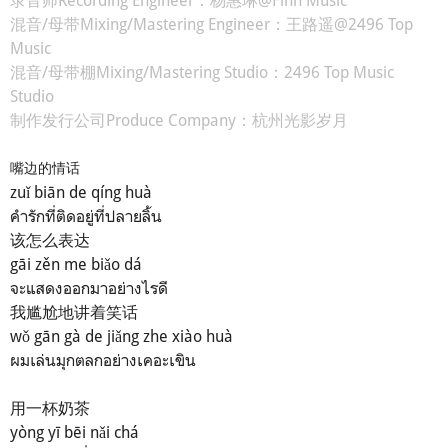
录音师Recording Engineer：杨惠琳@Finn Music
混音/母带Mixing/Mastering Engineer：王路遥@2496 Top
Music
混音/母带棚Mixing/Mastering Studio：2496 Top Music
Studio
制作发行公司Produce Company：杭州光影岁月
嘴边的情话
zuǐ biān de qíng huà
คำรักที่ติดอยู่ที่ปลายลิ้น
该怎么表达
gāi zěn me biǎo dá
จะแสดงออกมาอย่างไรดี
我尴尬地讲着笑话
wǒ gān gà de jiǎng zhe xiào huà
ผมเล่นมุกตลกอย่างเคอะเขิน
用一杯奶茶
yòng yī bēi nǎi chá