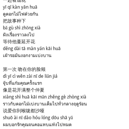
一起看烟花
yī qǐ kàn yān huā
ดูดอกไม้ไฟด้วยกัน
把故事种下
bǎ gù shì zhǒng xià
ฝังเรื่องราวลงไป
等待他蔓延开花
děng dài tā màn yán kāi huā
เฝ้ารอมันงอกงามเบ่งบาน
第一次 吻在你的脸颊
dì yī cì wěn zài nǐ de liǎn jiá
จุ๊บที่แก้มคุณครั้งแรก
像是花开满整个仲夏
xiàng shì huā kāi mǎn zhěng gè zhòng xià
ราวกับดอกไม้เบ่งบานเต็มไปทั่วกลางฤดูร้อน
说爱你到喉咙都沙哑
shuō ài nǐ dào hóu lóng dōu shā yǎ
ผมบอกรักคุณจนคอแหบแห้งไปหมด