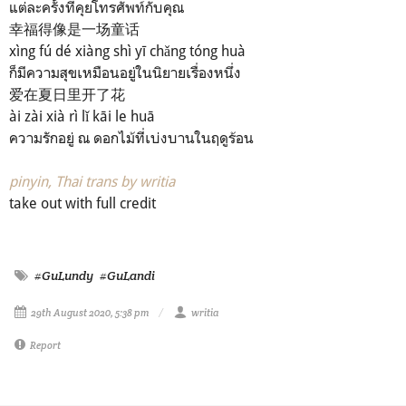
แต่ละครั้งที่คุยโทรศัพท์กับคุณ
幸福得像是一场童话
xìng fú dé xiàng shì yī chǎng tóng huà
ก็มีความสุขเหมือนอยู่ในนิยายเรื่องหนึ่ง
爱在夏日里开了花
ài zài xià rì lǐ kāi le huā
ความรักอยู่ ณ ดอกไม้ที่เบ่งบานในฤดูร้อน
pinyin, Thai trans by writia
take out with full credit
#GuLundy
#GuLandi
29th August 2020, 5:38 pm
writia
Report