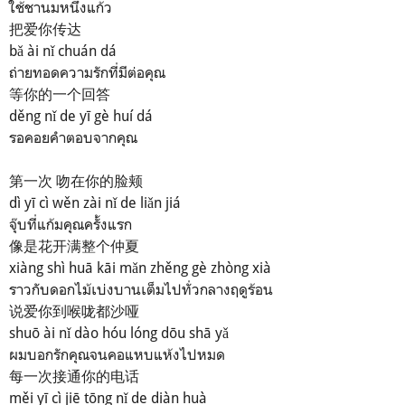
ใช้ชานมหนึ่งแก้ว
把爱你传达
bǎ ài nǐ chuán dá
ถ่ายทอดความรักที่มีต่อคุณ
等你的一个回答
děng nǐ de yī gè huí dá
รอคอยคำตอบจากคุณ
第一次 吻在你的脸颊
dì yī cì wěn zài nǐ de liǎn jiá
จุ๊บที่แก้มคุณครั้งแรก
像是花开满整个仲夏
xiàng shì huā kāi mǎn zhěng gè zhòng xià
ราวกับดอกไม้เบ่งบานเต็มไปทั่วกลางฤดูร้อน
说爱你到喉咙都沙哑
shuō ài nǐ dào hóu lóng dōu shā yǎ
ผมบอกรักคุณจนคอแหบแห้งไปหมด
每一次接通你的电话
měi yī cì jiē tōng nǐ de diàn huà