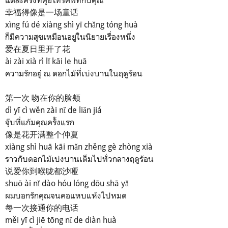
แต่ละครั้งที่คุยโทรศัพท์กับคุณ
幸福得像是一场童话
xìng fú dé xiàng shì yī chǎng tóng huà
ก็มีความสุขเหมือนอยู่ในนิยายเรื่องหนึ่ง
爱在夏日里开了花
ài zài xià rì lǐ kāi le huā
ความรักอยู่ ณ ดอกไม้ที่เบ่งบานในฤดูร้อน
第一次 吻在你的脸颊
dì yī cì wěn zài nǐ de liǎn jiá
จุ๊บที่แก้มคุณครั้งแรก
像是花开满整个仲夏
xiàng shì huā kāi mǎn zhěng gè zhòng xià
ราวกับดอกไม้เบ่งบานเต็มไปทั่วกลางฤดูร้อน
说爱你到喉咙都沙哑
shuō ài nǐ dào hóu lóng dōu shā yǎ
ผมบอกรักคุณจนคอแหบแห้งไปหมด
每一次接通你的电话
měi yī cì jiē tōng nǐ de diàn huà