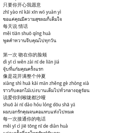
只要你开心我愿意
zhǐ yào nǐ kāi xīn wǒ yuàn yì
ขอแค่คุณมีความสุขผมก็เต็มใจ
每天说 情话
měi tiān shuō qíng huà
พูดคำหวานจีบคุณไปทุกวัน
第一次 吻在你的脸颊
dì yī cì wěn zài nǐ de liǎn jiá
จุ๊บที่แก้มคุณครั้งแรก
像是花开满整个仲夏
xiàng shì huā kāi mǎn zhěng gè zhòng xià
ราวกับดอกไม้เบ่งบานเต็มไปทั่วกลางฤดูร้อน
说爱你到喉咙都沙哑
shuō ài nǐ dào hóu lóng dōu shā yǎ
ผมบอกรักคุณจนคอแหบแห้งไปหมด
每一次接通你的电话
měi yī cì jiē tōng nǐ de diàn huà