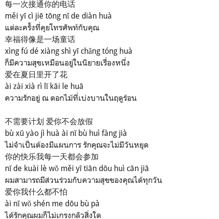
每一次接通你的电话
měi yī cì jiē tōng nǐ de diàn huà
แต่ละครั้งที่คุยโทรศัพท์กับคุณ
幸福得像是一场童话
xìng fú dé xiàng shì yī chǎng tóng huà
ก็มีความสุขเหมือนอยู่ในนิยายเรื่องหนึ่ง
爱在夏日里开了花
ài zài xià rì lǐ kāi le huā
ความรักอยู่ ณ ดอกไม้ที่เบ่งบานในฤดูร้อน
不需要计划 爱你不会放假
bù xū yào jì huà ài nǐ bù huì fàng jià
ไม่จำเป็นต้องมีแผนการ รักคุณจะไม่มีวันหยุด
你的快乐我每一天都会参加
nǐ de kuài lè wǒ měi yī tiān dōu huì cān jiā
ผมสามารถมีส่วนร่วมกับความสุขของคุณได้ทุกวัน
爱你我什么都不怕
ài nǐ wǒ shén me dōu bù pà
ได้รักคุณผมก็ไม่เกรงกลัวสิ่งใด