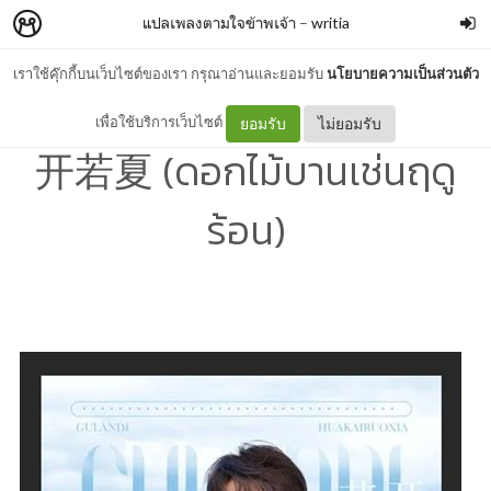
แปลเพลงตามใจข้าพเจ้า
–
writia
เราใช้คุ๊กกี้บนเว็บไซต์ของเรา กรุณาอ่านและยอมรับ
นโยบายความเป็นส่วนตัว
[CHN/PYN/TH] กู่หลันตี้ - 花
เพื่อใช้บริการเว็บไซต์
ยอมรับ
ไม่ยอมรับ
开若夏 (ดอกไม้บานเช่นฤดู
ร้อน)