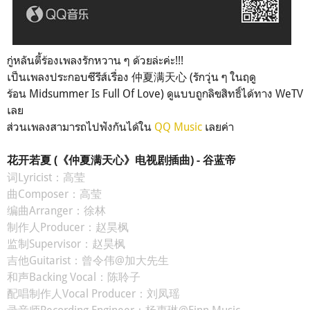
กู่หลันตี้ร้องเพลงรักหวาน ๆ ด้วยล่ะค่ะ!!!
เป็นเพลงประกอบซีรีส์เรื่อง
仲夏满天心 (
รักวุ่น ๆ ในฤดู
ร้อน
Midsummer Is Full Of Love) ดูแบบถูกลิขสิทธิ์ได้ทาง WeTV
เลย
ส่วนเพลงสามารถไปฟังกันได้ใน
QQ
Music
เลยค่า
花开若夏 (《仲夏满天心》电视剧插曲) - 谷蓝帝
词Lyricist：高莹
曲Composer：高莹
编曲Arranger：徐林
制作人Producer：赵昊枫
监制Supervisor：赵昊枫
吉他Guitarist：曾令伟@加大先生
和声Backing Vocal：陈聆子
配唱制作人Vocal Producer：刘凤瑶