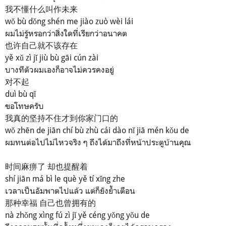
我不懂什么叫作未来
wǒ bù dǒng shén me jiào zuò wèi lái
ผมไม่รู้หรอกว่าสิ่งใดที่เรียกว่าอนาคต
也许自己就不该存在
yě xǔ zì jǐ jiù bù gāi cún zài
บางทีตัวผมเองก็อาจไม่ควรคงอยู่
对不起
duì bù qǐ
ขอโทษครับ
我真的坚持不住才到你家门口的
wǒ zhēn de jiān chí bù zhù cái dào nǐ jiā mén kǒu de
ผมทนต่อไปไม่ไหวจริง ๆ ถึงได้มาถึงที่หน้าประตูบ้านคุณ
时间麻痹了 却也提醒着
shí jiān má bì le què yě tí xǐng zhe
เวลาเป็นอัมพาตไปแล้ว แต่ก็ยังย้ำเตือน
那种幸福 自己也曾拥有的
nà zhǒng xìng fú zì jǐ yě céng yǒng yǒu de