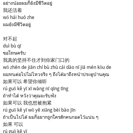
อย่างน้อยผมก็ยังมีชีวิตอยู่
我还活着
wǒ hái huó zhe
ผมยังมีชีวิตอยู่
对不起
duì bù qǐ
ขอโทษครับ
我真的坚持不住才到你家门口的
wǒ zhēn de jiān chí bù zhù cái dào nǐ jiā mén kǒu de
ผมทนต่อไปไม่ไหวจริง ๆ ถึงได้มาถึงหน้าประตูบ้านคุณ
如果可以 希望你倾听
rú guǒ kě yǐ xī wàng nǐ qīng tīng
ถ้าทำได้ หวังว่าคุณจะรับฟัง
如果可以 我也想被抱紧
rú guǒ kě yǐ wǒ yě xiǎng bèi bào jǐn
ถ้าเป็นไปได้ ผมก็อยากถูกใครสักคนกอดไว้แน่น ๆ
如果 可以
rú guǒ kě yǐ