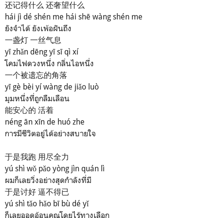
还记得什么 还奢望什么
hái jì dé shén me hái shē wàng shén me
ยังจำได้ ยังเพ้อฝันถึง
一盏灯 一丝气息
yī zhǎn dēng yī sī qì xí
โคมไฟดวงหนึ่ง กลิ่นไอหนึ่ง
一个被遗忘的角落
yī gè bèi yí wàng de jiǎo luò
มุมหนึ่งที่ถูกลืมเลือน
能安心的 活着
néng ān xīn de huó zhe
การมีชีวิตอยู่ได้อย่างสบายใ
จ
于是我跑 用尽全力
yú shì wǒ pǎo yòng jìn quán lì
ผมก็เลยวิ่งอย่างสุดกำลังที่มี
于是讨好 逼不得已
yú shì tǎo hǎo bī bù dé yǐ
ก็เลยออดอ้อนคุณโดยไร้ทางเลือก