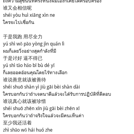
ถึงความสุขนั้นที่ครั้งหนึ่งผมเองก็เคยได้ครอบครอ
ง
谁又会相信呢
shéi yòu huì xiāng xìn ne
ใครจะไปเชื่อกัน
于是我跑 用尽全力
yú shì wǒ pǎo yòng jìn quán lì
ผมก็เลยวิ่งอย่างสุดกำลังที่มี
于是讨好 逼不得已
yú shì tǎo hǎo bī bù dé yǐ
ก็เลยออดอ้อนคุณโดยไร้ทางเลือก
谁说善意就该被善待
shéi shuō shàn yì jiù gāi bèi shàn dài
ใครบอกกันว่าถ้าเจตนาดีแล้วจะได้รับ
การปฏิบัติที่ดีตอบ
谁说真心就该被珍惜
shéi shuō zhēn xīn jiù gāi bèi zhēn xī
ใครบอกกันว่าถ้าจริงใจแล้วจะมีคนเห็นค่
า
至少我还活着
zhì shǎo wǒ hái huó zhe