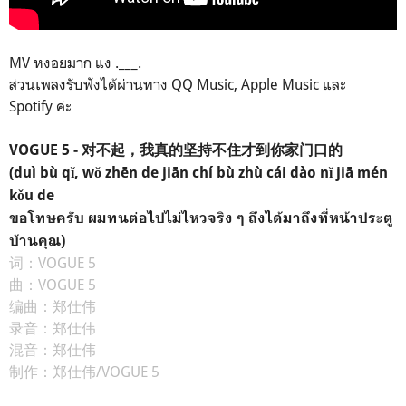
MV หงอยมาก แง .___.
ส่วนเพลงรับฟังได้ผ่านทาง QQ Music, Apple Music และ
Spotify
ค่ะ
VOGUE 5
-
对不起，我真的坚持不住才到你家门口的
(duì bù qǐ, wǒ zhēn de jiān chí bù zhù cái dào nǐ jiā mén
kǒu de
ขอโทษครับ
ผมทนต่อไปไม่ไหวจริง ๆ ถึงได้มาถึงที่หน้าประตู
บ้านคุณ
)
词：VOGUE 5
曲：VOGUE 5
编曲：郑仕伟
录音：郑仕伟
混音：郑仕伟
制作：郑仕伟/VOGUE 5