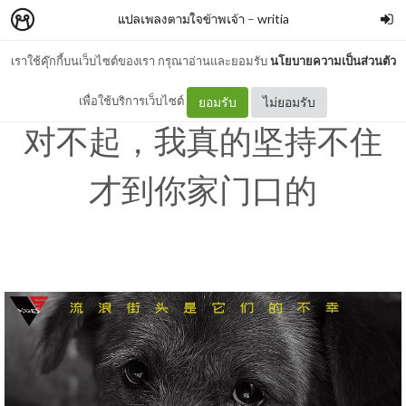
แปลเพลงตามใจข้าพเจ้า
–
writia
เราใช้คุ๊กกี้บนเว็บไซต์ของเรา กรุณาอ่านและยอมรับ
นโยบายความเป็นส่วนตัว
[CHN/PYN/TH] VOGUE 5 -
เพื่อใช้บริการเว็บไซต์
ยอมรับ
ไม่ยอมรับ
对不起，我真的坚持不住
才到你家门口的