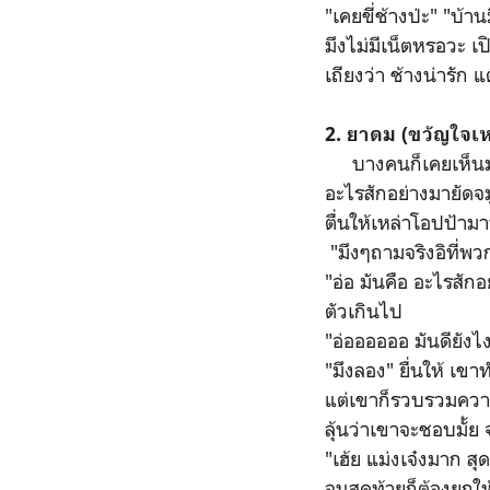
"เคยขี่ช้างป่ะ" "บ้าน
มึงไม่มีเน็ตหรอวะ เป
เถียงว่า ช้างน่ารัก 
2. ยาดม (ขวัญใจเ
บางคนก็เคยเห็นมาแ
อะไรสักอย่างมายัดจ
ตื่นให้เหล่าโอปป้าม
"มึงๆถามจริงอิที่พว
"อ่อ มันคือ อะไรสัก
ตัวเกินไป
"อ่ออออออ มันดียัง
"มึงลอง" ยื่นให้ เข
แต่เขาก็รวบรวมความก
ลุ้นว่าเขาจะชอบมั้ย 
"เฮ้ย แม่งเจ๋งมาก 
จนสุดท้ายก็ต้องยกให