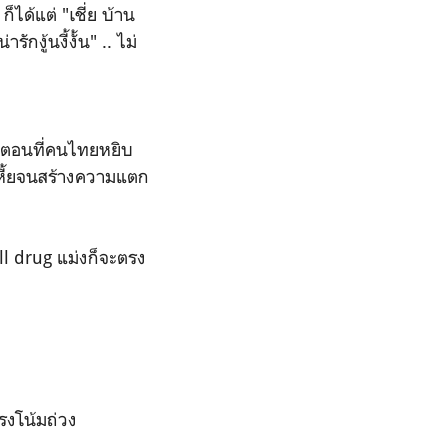
็ได้แต่ "เชี่ย บ้าน
งู้นงี้งั้น" .. ไม่
กตอนที่คนไทยหยิบ
เหี้ยจนสร้างความแตก
ell drug แม่งก็จะตรง
รงโน้มถ่วง
...