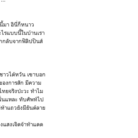
้มา อินี่ก็หนาว
ะไรแบบนี้ในบ้านเรา
ากกลับจากฟิลิปปินส์
การชาวไต้หวัน เขาบอก
ถวของการสัก มีความ
นไทยจริงป่ะวะ ทำไม
นั่นแหละ ทับศัพท์ไป
ห้าแถวยังมียันต์ลาย
องแสงเจิดจ้าท้าแดด