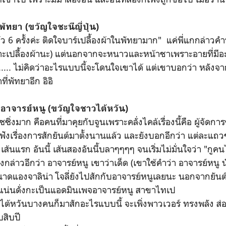
นพัทยา (ขวัญใจชะนีญี่ปุ่น)
รั้งค่ะ ติดใจบาร์เปลื้องผ้าในพัทยามาก" แค่พี่แกกล่าวคำนี
าะเปลื้องผ้านะ) แต่นอกจากจะหนาวและหน้าชาเพราะอายที่มีอ
 ...... ไม่คิดว่าอะไรแบบนี้จะโดนใจเขาได้ แต่เขาบอกว่า หลังจ
ที่พัทยาอีก อิอิ
งอาจารย์หนู (ขวัญใจชาวไต้หวัน)
ิ่งมาก คือคนที่มาคุยกับจูนเพราะคลั่งไคล้เรื่องนี้คือ ผู้จัด
ด้ฟังเรื่องการสักยันต์มาตั้งนานแล้ว และยังบอกอีกว่า แต่ละแ
้นแรก อันนี้ เส้นสองอันนี้บลาๆๆๆๆ จนเริ่มไม่มั่นใจว่า "กูค
ังกล่าวอีกว่า อาจารย์หนู เขาว่าเด็ด (เขาใช้คำว่า อาจารย์หนู 
าดแองจาลิน่า โจลี่ยังไปสักกับอาจารย์หนูเลยนะ นอกจากยันต์
ลแน่นดั่งกะเป็นแอดมินเพจอาจารย์หนู สาขาไทเป
ต้หวันบางคนก็มาสักอะไรแบบนี้ จะเพิ่งพาวเวอร์ ทรงพลัง ส่
สิบปี