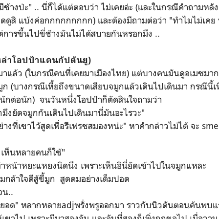
มีช้างป่ะ" .. นี่ก็ได้แต่ตอบว่า ไม่เคยอ่ะ (และในกรณีคำถามหลัง ก
ิดดูสิ แบ้งค่อกกกกกกกกก) และต้องมีถามต่อว่า "ทำไมไม่เคย น่ารัก
แต่การขึ้นไปขี่ช้างมันไม่ได้สบายก้นหรอกมึง ..
หล่าโอปป้าแดนกัปตันยู)
ล้ว (ในกรณีคนที่เคยมาเมืองไทย) แต่บางคนมันดูอเมซมา
มูก (บางกรณีเหี้ยถึงขนาดเสียบจมูกแล้วเดินไปเดินมา กรณีนี้
านักต่อนัก) จนวันหนึ่งโอปป้าก็ตัดสินใจถามว่า
กมึงยัดจมูกกันเดินไปเดินมานี่มันอะไรวะ"
อย่างที่เขาไว้สูดเพื่อรีเฟรชสมองหน่ะ" หาคำกล่าวไม่ได้ จะ sm
ไงเห็นหลายคนก็ใช้"
าทำหน้าหยะแหยงนิดนึง เพราะเห็นอินี่ยัดเข้าไปในจมูกแหละ
ล้าใจดีสู้ขี้มูก สูดดมอย่างเต็มปอด
จน..
สุดยอด" หลากหลายadjพรั่งพรูออกมา ราวกับนิวตันตอนค้นพบแ
้เขาไป เพราะมีมาสองอัน และอันที่สองก็เพิ่งถูกขอไป เมื่อวาน 