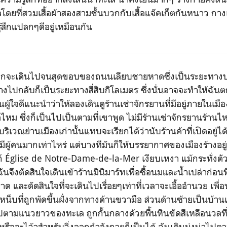
ดยที่สวมเสื้อผ้าสองสามชั้นบวกกับเสื้อแจ๊คเก็ตกันหนาว กาง
รู้สึกแปลกๆดีอยู่เหมือนกัน
จะเดินไปจนสุดขอบของถนนเลียบชายหาดซึ่งเป็นระยะทางปร
งไปกลับก็เป็นระยะทางสี่สิบกิโลเมตร ซึ่งนั่นอาจจะทำให้ฉ
ู้ใจดีแนะนำว่าให้ลองเดินดูร้านเช่าจักรยานที่มีอยู่ภายในเมือง
อไหม ซึ่งก็เป็นไปเป็นตามที่เขาพูด ไม่มีร้านเช่าจักรยานร้านไหน
บริเวณย่านเมืองเก่านั้นแทบจะเรียกได้ว่านับร้านค้าที่เปิดอยู่ไ
อยมีผู้คนมากเท่าไหร่ แต่บางทีมันก็ให้บรรยากาศของเมืองร้าง
Église de Notre-Dame-de-la-Mer เงียบเหงา แม้กระทั่งตัวโ
 ฉันจึงตัดสินใจเดินเข้าร้านมินิมาร์ทเพื่อซื้อนมและน้ำเปล่าก่อน
ด และตัดสินใจที่จะเดินไปเรื่อยๆเท่าที่เวลาจะเอื้ออำนวย เพื่
น็บที่ถูกพัดขึ้นฝั่งจากทางด้านขวามือ ส่วนด้านซ้ายเป็นบ้าน
ไปตามแนวยาวของทะเล ถูกกั้นกลางด้วยพื้นหินขัดสีเหลือนวลที
รือจะไว้าสำหรับวิ่งออกกำลังกายก็เป็นได้ ฉันเดินมุ่งน่าไป