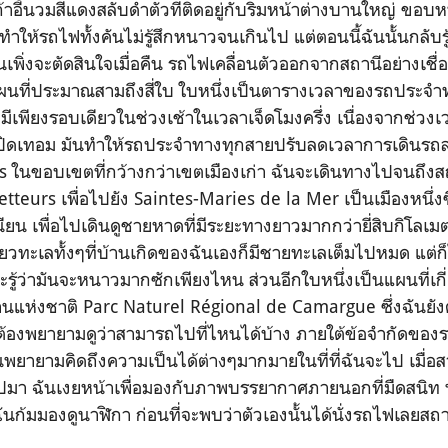
นวมสีแดงสลับดำตัวที่ติดอยู่กับริมหน้าต่างบานใหญ่ ขอบหน้
ให้รถไฟทั้งคันไม่รู้สึกหนาวจนเกินไป แต่ตอนนี้ฉันนั้นกลับรู้
เพิ่งจะตัดสินใจเมื่อคืน รถไฟเคลื่อนตัวออกจากสถานีอย่างเชื่อ
ีแผนที่ประมาณสามถึงสี่ใบ ใบหนึ่งเป็นตารางเวลาของรถประจำท
ะมีเพียงรอบเดียวในช่วงเช้าในเวลาเจ็ดโมงครึ่ง เนื่องจากช่วงเ
งๆปิดเทอม มันทำให้รถประจำทางทุกสายปรับลดเวลาการเดินรถลง
les ในขอบเขตที่กว้างกว่าเขตเมืองเก่า ฉันจะเดินทางไปจนถึ
tteurs เพื่อไปยัง Saintes-Maries de la Mer เป็นเมืองหนึ่งซึ
ียน เพื่อไปเดินดูชายหาดที่มีระยะทางยาวมากกว่ายี่สิบกิโลเมตร
่ยวทะเลทั้งๆที่บ้านเกิดของฉันเองก็มีชายทะเลเต็มไปหมด แต่ก็
ู้ว่ามันจะหนาวมากซักเพียงไหน ส่วนอีกใบหนึ่งเป็นแผนที่เกี
านแห่งชาติ Parc Naturel Régional de Camargue ซึ่งฉันยังต
ันต้องพยายามดูว่าสามารถไปที่ไหนได้บ้าง ภายใต้ข้อจำกัดข
ยายามคิดถึงความเป็นได้ต่างๆมากมายในที่ที่ฉันจะไป เมื่อส
ปมา ฉันเงยหน้าเพื่อมองกับภาพบรรยากาศภายนอกที่มืดสนิท 
นก้มมองดูนาฬิกา ก่อนที่จะพบว่าตัวเองนั้นได้นั่งรถไฟเลยสถา