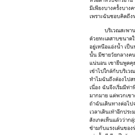
มีเพียงบางครั้งบางค
เพราะฉันชอบคิดถึงห
บริเวณสะพานทางเช
ด้วยทะเลสาบขนาดใหญ
อยู่เหนือแอ่งน้ำ เป
นั้น มีชายวัยกลางคน
แน่นอน เขายืนพูดคุ
เข้าไปใกล้กับบริเว
ทำไมฉันถึงต้องไปสน
เนื่อง ฉันจึงเริ่มมีท
มากมาย แต่พวกเขาคงจ
ถ้าฉันเดินทางต่อไปจ
เวลาเดินเท้าอีกประม
สังเกตเห็นแล้วว่ากล
ข้ามกับแรงเต้นของหั