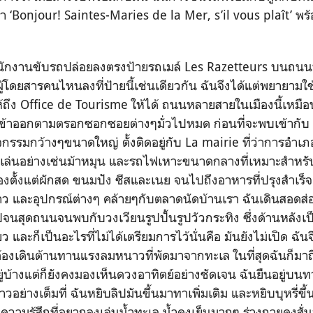
ดมา ‘Bonjour! Saintes-Maries de la Mer, s’il vous plaît’ พร
ขับรถปล่อยลงตรงป้ายรถเมล์ Les Razetteurs บนถนนที่เง
มีผู้โดยสารคนไหนลงที่ป้ายนี้เช่นเดียวกัน ฉันจึงได้แต่พยายามใ
ห้ถึง Office de Tourisme ให้ได้ ถนนหลายสายในเมืองนี้เหมื
เข้าออกตามตรอกซอกซอยต่างๆมั่วไปหมด ก่อนที่จะพบเข้ากับ
จกรรมกว้างๆขนาดใหญ่ ตั้งติดอยู่กับ La mairie ที่ว่าการอำเภอ
่องเล่นอย่างเช่นม้าหมุน และรถไฟเหาะขนาดกลางที่เหมาะสำหรับ
งตั้งแต่ผักสด ขนมปัง ชีสและเนย จนไปถึงอาหารที่ปรุงสำเร็จเ
หนาว และอุปกรณ์ต่างๆ คล้ายๆกับตลาดนัดบ้านเรา ฉันเดินสอดส่
ปจนสุดถนนจนพบกับวงเวียนรูปปั้นรูปวัวกระทิง ซึ่งด้านหลังเ
ว และก็เป็นอะไรที่ไม่ได้เตรียมการไว้นั่นคือ มันยังไม่เปิด ฉั
งต้องเดินต้านทานแรงลมหนาวที่พัดมาจากทะเล ในที่สุดฉันก็มา
อยู่บ้างแต่ก็ยังคงมองเห็นดวงอาทิตย์อย่างชัดเจน ฉันยืนอยู่บ
วอย่างเต็มที่ ฉันหยิบลิปมันขึ้นมาทาเพิ่มเติม และหยิบบุหรี่ข
นความรู้สึกที่อยากลงเล่นน้ำทะเล น้ำคงเย็นมากๆ ร่างกายคงสั่น