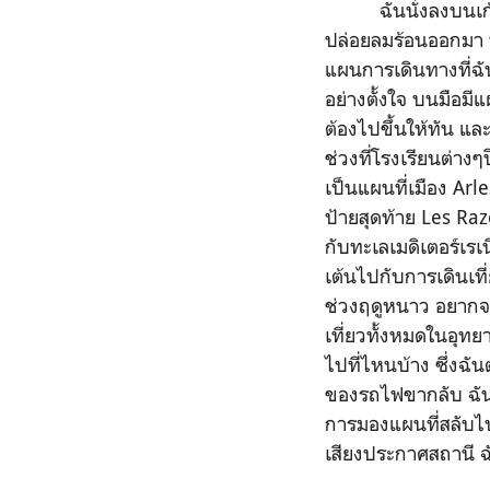
ฉันนั่งลงบนเก้าอี้
ปล่อยลมร้อนออกมา ทำ
แผนการเดินทางที่ฉัน
อย่างตั้งใจ บนมือม
ต้องไปขึ้นให้ทัน แล
ช่วงที่โรงเรียนต่า
เป็นแผนที่เมือง Ar
ป้ายสุดท้าย Les Raze
กับทะเลเมดิเตอร์เรเน
เต้นไปกับการเดินเที
ช่วงฤดูหนาว อยากจะร
เที่ยวทั้งหมดในอุทย
ไปที่ไหนบ้าง ซึ่งฉ
ของรถไฟขากลับ ฉันพ
การมองแผนที่สลับไ
เสียงประกาศสถานี ฉั