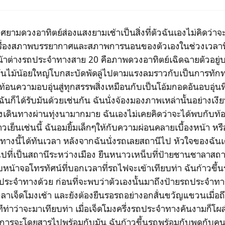
อาทิตย์ส่องแสงยามเช้าเป็นสิ่งที่ตัวฉันเองไม่คิดว่าจะ
ดเรื่องสภาพบรรยากาศและสภาพการนอนของตัวเองในช่วงเวลาที่ผ่
าต่างรถประจำทางสาย 20 คือภาพดวงอาทิตย์เฉิดฉายตัวอยู่บน
 ต้นไม้น้อยใหญ่โบกสะบัดพัดลู่ไปตามแรงลมราวกับเป็นการทั
ท้อนความอบอุ่นสู่ทุกสรรพสิ่งเหมือนกับเป็นโอ้มกอดอันอบอุ่นท
ฉันก็ได้รับมันด้วยเช่นกัน ฉันนั่งจ้องมองภาพเหล่านั้นอย่างเ
ดินทางผ่านทุ่งนามากมาย ฉันเองไม่เคยคิดว่าจะได้พบกับท้อ
เย็นเช่นนี้ ฉันอมยิ้มเล็กๆให้กับความผ่อนคลายเบื้องหน้า ห
างนี้ได้ทันเวลา หลังจากฉันนั่งรถเลยสถานีไป หัวใจของฉัน
ไปที่เป็นสถานีระหว่างเมือง ยืนหนาวเหน็บที่ป้ายชานชาลาสถ
บหน้าจอโทรทัศน์ที่บอกเวลาที่รถไฟจะเข้าเทียบท่า ฉันก้าวขึ
ระจำทางด้วย ก่อนที่จะพบว่าตัวเองนั้นมาถึงป้ายรถประจำทา
ลาเจ็ดโมงเช้า และยังต้องยืนรอรถอย่างอกสั่นขวัญแขวนเมื่อ
มีทีท่าว่าจะมาเทียบท่า เมื่อเจ็ดโมงครึ่งรถประจำทางคันงามก็โผล
องการจะโดยสารไปพร้อมกับมัน ฉันก้าวขึ้นรถพร้อมกับพูดกับคน