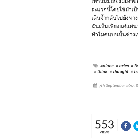
เท่านั้นมีเสียงฝีเท้า
ละแวกนี้โดยใช้ม้าเป็
เดินจ้ำกลับไปยังทาง
ฉันเห็นเพียงแค่แผ่นห
ทำไมคนบนนั้นช่างเห
#alone
# arles
# B
# think
# thought
# tr
7th September 2017, 
553
VIEWS