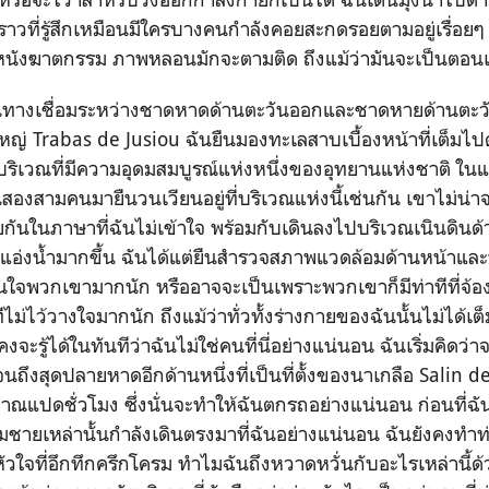
ราวที่รู้สึกเหมือนมีใครบางคนกำลังคอยสะกดรอยตามอยู่เรื่อยๆ 
นังฆาตกรรม ภาพหลอนมักจะตามติด ถึงแม้ว่ามันจะเป็นตอนเช
ื่อมระหว่างชาดหาดด้านตะวันออกและชาดหายด้านตะวัน
่ Trabas de Jusiou ฉันยืนมองทะเลสาบเบื้องหน้าที่เต็มไป
็นบริเวณที่มีความอุดมสมบูรณ์แห่งหนึ่งของอุทยานแห่งชาติ ในแ
สองสามคนมายืนวนเวียนอยู่ที่บริเวณแห่งนี้เช่นกัน เขาไม่น่า
ยกันในภาษาที่ฉันไม่เข้าใจ พร้อมกับเดินลงไปบริเวณเนินดินด้
ณแอ่งน้ำมากขึ้น ฉันได้แต่ยืนสำรวจสภาพแวดล้อมด้านหน้าและ
ใจพวกเขามากนัก หรืออาจจะเป็นเพราะพวกเขาก็มีท่าทีที่จ้องม
่าทีไม่ไว้วางใจมากนัก ถึงแม้ว่าทั่วทั้งร่างกายของฉันนั้นไม่ได้เ
ะรู้ได้ในทันทีว่าฉันไม่ใช่คนที่นี่อย่างแน่นอน ฉันเริ่มคิดว่
นถึงสุดปลายหาดอีกด้านหนึ่งที่เป็นที่ตั้งของนาเกลือ Salin d
าณแปดชั่วโมง ซึ่งนั่นจะทำให้ฉันตกรถอย่างแน่นอน ก่อนที่ฉั
ุ่มชายเหล่านั้นกำลังเดินตรงมาที่ฉันอย่างแน่นอน ฉันยังคงทำท
วใจที่อึกทึกครึกโครม ทำไมฉันถึงหวาดหวั่นกับอะไรเหล่านี้ด้วย