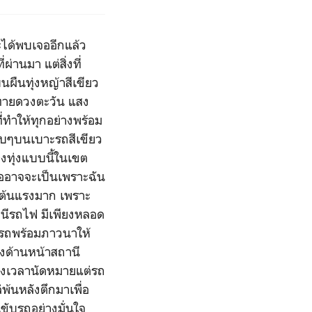
ได้พบเจออีกแล้ว
านมา แต่สิ่งที่
ผืนทุ่งหญ้าสีเขียว
กทายดวงตะวัน แสง
ี่ทำให้ทุกอย่างพร้อม
งียบๆบนเบาะรถสีเขียว
งทุ่งแบบนี้ในเขต
รืออาจจะเป็นเพราะฉัน
เต้นแรงมาก เพราะ
านีรถไฟ มีเพียงหลอด
้นรถพร้อมภาวนาให้
งด้านหน้าสถานี
ถึงเวลานัดหมายแต่รถ
่พ้นหลังตึกมาเพื่อ
ขับรถอย่างมั่นใจ