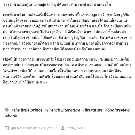
ว่า เจ้าชายน้อยรู้แต่แรกอยู่แล้วว่างูมีพิษแล้วสามารถฆ่าเจ้าชายน้อยได้
เราเพิ่งมาเห็นตอนอ่านครั้งนี้นี่แหละ ตอนพบกันครั้งแรกของงูและเจ้าชายน้อย งูก็ยื่น
ข้อเสนอให้เจ้าชายน้อยเลยว่า ฉันสามารถทำให้เธอกลับบ้านเธอได้ตอนนี้เลยนะ แต่
ตอนนั้นเจ้าชายน้อยก็ปฏิเสธไปเพราะว่าเหมือนยังไม่พร้อม แต่เมื่อเจ้าชายน้อยทนพิษ
ความโหยหาจากกุหลาบไม่ไหว (หลังจากได้เรียนรู้ว่าตัวเขาไม่ควรจะทิ้งหล่อนมา
เลย) ในที่สุดเจ้าชายน้อยก็เลือกที่จะกลับไปหางูให้งูกัดตายแล้วกลับไปที่ดาวที่เจ้าชาย
น้อยจากมา จริงๆบางคนก็คิดว่าเจ้าชายน้อยไม่ได้ตาย บางคนก็บอกว่าเจ้าชายน้อย
ตาย สำหรับเรา เราคิดว่าเจ้าชายน้อยได้ตายลงไปแล้วในตอนจบค่ะ
เรื่องนี้เป็นวรรณกรรมเยาวชนที่ไม่ใช่เยาวชน มันมีความหมายแฝงเยอะมาก และก็มี
สัญลักษณ์เยอะมากๆเลย เป็นวรรณกรรม The Best สำหรับเราเลยค่ะะะ ยังไม่มีเล่มไหน
โค่นเจ้าชายน้อยได้ เราชอบอ่านเรื่องนี้ในวันเกิดของเรา เพราะเราจะได้เหมือน
ทบทวนชีวิต และทั้งความคิดจิตใจของเราผ่านหนังสือเล่มนี้ไปด้วย ใครยังไม่เคยอ่าน
ก็อยากแนะนำให้อ่านนะคะะะ
#the little prince
#French Literature
#literature
#bookreview
#book
15th December 2020, 4:14 pm
Haisy_WM