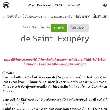
What I've Read in 2020
–
Haisy_WM
เราใช้คุ๊กกี้บนเว็บไซต์ของเรา กรุณาอ่านและยอมรับ
นโยบายความเป็นส่วนตัว
The Little Prince - Antoine
เพื่อใช้บริการเว็บไซต์
ยอมรับ
ไม่ยอมรับ
de Saint-Exupéry
อนุญาติให้แคปและแชร์ได้
(
ให้เครดิตกันด้วยนะคะ
)
แต่ไม่อนุญาติให้นำไปใช้เขียน
ใส่บทความตัวเองโดยไม่ได้ขออนุญาติจากทางเรา
(มีสปอย)
อ่านรอบนี้เหมือนเข้าใจทั้งหัวใจของคนเป็นผู้ใหญ่และเด็กมากขึ้น ไม่ได้อ่านแล้วรู้สึก
เกลียดพวกผู้ใหญ่แบบในหนังสือ แต่เริ่มเข้าใจพวกเขามากขึ้น แต่ถึงอย่างนั้นแล้วเรา
ก็ไม่อยากจะโตเป็นผู้ใหญ่ในแบบที่เราไม่ได้อยากเป็น ถึงแม้ตอนนี้เราจะเป็นคนที่คอย
นับดาว
อ่านรอบนี้ได้แง่คิดใหม่ๆด้วย ไม่รู้ว่าเป็นเพราะสนใจด้านไซโคฯรึเปล่าช่วงนี้เลยทำให้
มองมันเป็นแบบนั้น
แง่นั้นก็คือ commit suicide ของเจ้าชายน้อย คือทุกรอบที่อ่านมาเราไม่เคยได้สังเกตเลย