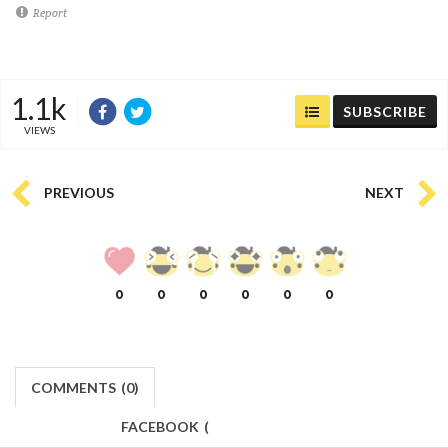
Report
1.1k
SUBSCRIBE
VIEWS
PREVIOUS
NEXT
0
0
0
0
0
0
COMMENTS
(
0)
FACEBOOK
(