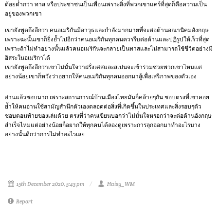
ต้อยต่ำกว่า ทาส หรือประชาชนเป็นเพื่อนเพราะสิ่งที่พวกเขาแคร์ที่สุดก็คือความเป็น
อยู่ของพวกเขา
เขายังพูดถึงอีกว่า คนอเมริกันมีอาวุธและกำลังมากมายที่จะต่อต้านอณานิคมอังกฤษ
เพราะฉะนั้นเขาก็ยิ่งย้ำไปอีกว่าคนอเมริกันทุกคนควรรีบต่อต้านและปฏิรูปให้เร็วที่สุด
เพราะถ้าไม่ทำอย่างนั้นแล้วคนอเมริกันจะกลายเป็นทาสและไม่สามารถใช้ชีวิตอย่างมี
อิสระในอเมริกาได้
เขายังพูดถึงอีกว่าเขาไม่มั่นใจว่าฝรั่งเศสและสเปนจะเข้าร่วมช่วยพวกเขาไหมแต่
อย่างน้อยเขาก็หวังว่าอยากให้คนอเมริกันทุกคนออกมาสู้เพื่อเสรีภาพของตัวเอง
อ่านแล้วชอบมาก เพราะสถานการณ์บ้านเมืองไทยมันก็คล้ายๆกัน ชอบตรงที่เขาคอย
ย้ำให้คนอ่านใช้สามัญสำนึกตัวเองตลอดต่อสิ่งที่เกิดขึ้นในประเทศและสิ่งรอบๆตัว
ชอบตอนท้ายของเล่มด้วย ตรงที่ว่าคนเขียนบอกว่าไม่มั่นใจหรอกว่าจะต่อต้านอังกฤษ
สำเร็จไหมแต่อย่างน้อยก็อยากให้ทุกคนได้ลองดูเพราะการลุกออกมาทำอะไรบาง
อย่างนั้นดีกว่าการไม่ทำอะไรเลย
15th December 2020, 5:43 pm
Haisy_WM
Report