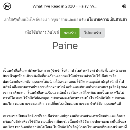
What I've Read in 2020
–
Haisy_WM
เราใช้คุ๊กกี้บนเว็บไซต์ของเรา กรุณาอ่านและยอมรับ
นโยบายความเป็นส่วนตัว
Common Sense - Thomas
เพื่อใช้บริการเว็บไซต์
ยอมรับ
ไม่ยอมรับ
Paine
เป็นหนังสือสั้นๆแต่ตึงเครียดมาก (ซึ่งเข้าใจดีว่าทำไมตึงเครียด) มันตึงตั้งแต่หน้าแรก
ยันหน้าสุดท้าย เป็นหนังสือที่คนเขียนอยากจะโน้มน้าวคนอ่านไม่ให้เชื่อฟังหรือ
อ่อนน้อมกับพวกอังกฤษและโน้มน้าวให้คนอ่านลองใช้วิจารณญณ์สามัญสำนึกทั่วไป
แล้วคิดถึงสถานการณ์ของอเมริกาผ่านข้อคิดเห็นและทัศนคติทางศาสนา (คริสต์) ของ
เขา เราสังเกตว่าในหนังสือคนเขียนจะเน้นย้ำว่าไม่ควรมีใครต้องตกเป็นทาส หรือไม่
ควรมีใครยอมให้กษัตริย์อังกฤษมาปกครองอเมริกาเพราะเมื่อไหร่ที่กษัตริย์มาปกครอง
อเมริกา กฏหมายของอเมริกาจะเปลี่ยนไปเป็นกฏหมายของกษัตริย์อังกฤษเลยทันที
เพราะเขาเปียนคริสต์เขาก็เลยเชื่อว่ามนุษย์ทุกคนเกิดมาอย่างเท่าเทียมกันและเกิดมา
พร้อมกับอิสระที่จะใช้ชีวิต ตอนที่เขาเขียนช่วงนั้นกษัตริย์อังกฤษปกครองบางพื้นที่ของ
อเมริกา เขาก็เลยคิดว่ามันไม่โอเค ไม่มีกษัตริย์หรือผู้นำคนไหนหรอกที่จะมองเห็นคนที่