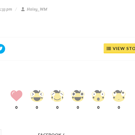
5:33 pm
Haisy_WM
VIEW ST
0
0
0
0
0
0
FACEBOOK
(