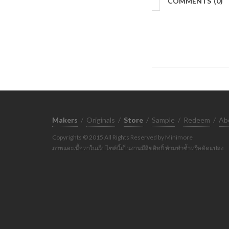
COMMENTS
(
0)
Makers
/
Originals
/
Store
/
Sample
/
Redeem
/
Ab
Copyrights © 2015 All Rights Reserved by Minimore
ภาพและเนื้อหาในเว็บไซต์นี้เป็นงานมีลิขสิทธิ์ ห้ามทำซ้ำหรือดัดแปลง