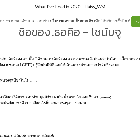
What I've Read in 2020
–
Haisy_WM
ต์ของเรา กรุณาอ่านและยอมรับ
นโยบายความเป็นส่วนตัว
เพื่อใช้บริการเว็บไซต์
ยอ
ชื่อของเธอคือ - โชนัมจู
ันกับ คิมจียอง เล่มนี้ไม่ได้ฟาดเท่าคิมจียอง แต่ตอนอ่านแล้วมันเศร้าในใจนะ เนื้อหาครอบ
มือง ก.ชุมนุม LGBTQ+ รู้สึกมันมีมิติและได้เห็นหลายด้านมากกว่าคิมจียองนะ
นหน่วงๆหนึบๆในใจ T__T
หา'ลัยสตรีอีฮวา ตอนทำมนุษย์กำแพงกัน น้ำตาจะไหลอะ ซึมเลย ;-------;
ะมันย่อยง่ายดี อยากสื่ออะไรก็บอกมาตรงๆเลย ย่อยง่าย
inism
#bookreview
#book