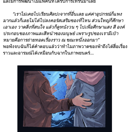
และมีการพัฒนาไม่แพ้คนที่ได้รับการเทรนมาเลย
“เราไม่เคยไปเรียนศิลปะจากที่อื่นเลย แค่ค่าอุปกรณ์ก็แพง
มากแล้วก็เลยไม่ได้ไปลงคอร์สเสริมของที่ไหน ส่วนใหญ่ก็ศึกษา
เอาเอง วาดสิ่งที่สนใจ แล้วก็ดูหนังวน ๆ ไปเพื่อศึกษาแสง สี องค์
ประกอบของภาพและสีหน้าของมนุษย์ เพราะรูปของเรามีเป้า
หมายคือการถ่ายทอดเรื่องราว ณ ขณะหนึ่งออกมา”
พอฟังจบฉันก็ได้คำตอบแล้วว่าทำไมภาพวาดของฟ้าถึงได้สื่อเรื่อง
ราวและอารมณ์ได้เหมือนกับฉากในภาพยนตร์...