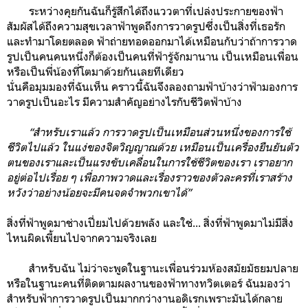
ระหว่างคุยกันฉันก็รู้สึกได้ถึงแววตาที่เปล่งประกายของฟ้า
สัมผัสได้ถึงความสุขเวลาฟ้าพูดถึงการวาดรูปซึ่งเป็นสิ่งที่เธอรัก
และทำมาโดยตลอด ฟ้าถ่ายทอดออกมาได้เหมือนกับว่าถ้าการวาด
รูปเป็นคนคนหนึ่งก็ต้องเป็นคนที่ฟ้ารู้จักมานาน เป็นเหมือนเพื่อน
หรือเป็นพี่น้องที่โตมาด้วยกันเลยทีเดียว
นั่นคือมุมมองที่ฉันเห็น คราวนี้ฉันจึงลองถามฟ้าบ้างว่าฟ้ามองการ
วาดรูปเป็นอะไร มีความสำคัญอย่างไรกับชีวิตฟ้าบ้าง
“สำหรับเราแล้ว การวาดรูปเป็นเหมือนส่วนหนึ่งของการใช้
ชีวิตไปแล้ว ในแง่ของจิตวิญญาณด้วย เหมือนเป็นเครื่องยืนยันตัว
ตนของเราและเป็นแรงขับเคลื่อนในการใช้ชีวิตของเรา เราอยาก
อยู่ต่อไปเรื่อย ๆ เพื่อภาพวาดและเรื่องราวของตัวละครที่เราสร้าง
หวังว่าอย่างน้อยจะมีคนจดจำพวกเขาได้”
สิ่งที่ฟ้าพูดมาช่างเปี่ยมไปด้วยพลัง และใช่... สิ่งที่ฟ้าพูดมาไม่มีสิ่ง
ไหนผิดเพี้ยนไปจากความจริงเลย
สำหรับฉัน ไม่ว่าจะพูดในฐานะเพื่อนร่วมห้องสมัยมัธยมปลาย
หรือในฐานะคนที่ติดตามผลงานของฟ้าทางทวิตเตอร์ ฉันมองว่า
สำหรับฟ้าการวาดรูปเป็นมากกว่างานอดิเรกเพราะมันได้กลาย