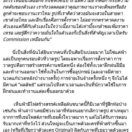
อะไร เหมือนได้ออกจากเซฟโซนบ้าง แต่ความยากคือการรับความ
กดดันของตัวเอง เรากังวลตลอดว่าคุณภาพงานเราจะดีพอหรือยัง
ลูกค้าจะชอบงานเราไหม รูปที่เราคิดว่าสวยมันจะสวยในสายตา
เขาด้วยไหม และอีกเรื่องคือการตั้งราคา ไม่อยากกดราคาผลงาน
ตัวเองแต่ก็ตีกับตัวเองในใจว่าเนื้องานได้เท่านี้จะกล้าขอเพิ่มราคา
เหรอ เลยรู้สึกว่าความมั่นใจในตัวเองก็เป็นสิ่งที่สำคัญเวลาเปิดรับ
Commission เหมือนกัน”
นี่เป็นสิ่งที่ฉันได้ยินจากคนที่เป็นศิลปินบ่อยมาก ไม่ใช่แค่ฟ้า
แต่เป็นทุกคนรอบตัวที่วาดรูป โดยเฉพาะเรื่องการตั้งราคา การ
วาดรูปคือการสร้างสรรค์งานชนิดหนึ่ง ต้องใช้ทั้งเวลาฝึกฝนฝีมือ
และทำงานออกมา ใช้ทั้งเงินในการซื้ออุปกรณ์ (และอาจมีค่ายา
นวดแก้ปวดหลังบ้างบางครั้ง) การจ่ายเงินจ้างครั้งหนึ่ง ๆ จึงไม่ได้
มีค่าแค่ “ผลลัพธ์” แต่รวมไปถึงค่าเวลาและเงินที่นักวาดใช้ในการ
ฝึกฝนและทำงานแต่ละชิ้นออกมาด้วย
เห็นฟ้ามีไฟสร้างสรรค์เหลือล้นขนาดนี้ก็มีเวลาที่รู้สึกท้อบ้าง
เช่นกัน ฟ้าเล่าว่าเคยมีช่วงเวลาที่ท้อจนอยากเลิกวาดรูป สาเหตุมา
จากการที่เธอโพสต์ภาพที่เธอตั้งใจวาดมาก ๆ แต่ไม่ได้รับการตอบ
รับมากเท่าที่หวังไว้ ส่วนใหญ่จะเป็นภาพตัวละครที่ฟ้าสร้างขึ้นมา
เอง (หรือที่เรียกว่าตัวละคร Original) ผิดกับภาพที่เธอวาดตัวละคร