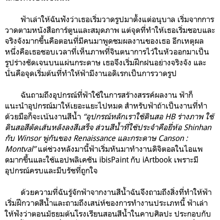
ฟ้าเล่าให้ฉันฟังว่าเธอเริ่มวาดรูปมาตั้งแต่อนุบาล เริ่มจากการ
วาดตามหนังสือการ์ตูนและสมุดภาพ แต่จุดที่ทำให้เธอเริ่มชอบและ
จริงจังมากขึ้นคือตอนที่มีคนมาพูดชมผลงานของเธอ อีกเหตุผล
หนึ่งคือเธอชอบเวลาที่เห็นภาพที่จินตนาการไว้ในหัวออกมาเป็น
รูปร่างชัดเจนบนแผ่นกระดาษ เธอจึงเริ่มฝึกฝนอย่างจริงจัง และ
นั่นคือจุดเริ่มต้นที่ทำให้ฟ้ามีงานอดิเรกเป็นการวาดรูป
ฉันถามถึงอุปกรณ์ที่ฟ้าใช้ในการสร้างสรรค์ผลงาน ฟ้าก็
แนะนำอุปกรณ์มาให้เยอะแยะไปหมด สำหรับฟ้าถ้าเป็นงานที่ทำ
ด้วยมือก็จะเน้นงานสีน้ำ
“อุปกรณ์หลักเราใช้ดินสอ HB ร่างภาพ ใช้
ดินสอสีตัดเส้นหลังลงสีเสร็จ ส่วนสีน้ำที่ใช้ประจำคือยี่ห้อ Shinhan
กับ Winsor พู่กันของ Renaissance และกระดาษ Canson :
Montval”
แต่ช่วงหลังมานี้ฟ้าเริ่มหันมาทำงานดิจิตอลในไอแพ
ดมากขึ้นและใช้แอปพลิเคชัน ibisPaint กับ iArtbook เพราะมี
อุปกรณ์ครบและมีบรัชที่ถูกใจ
ด้วยความที่ฉันรู้จักฟ้าจากงานสีน้ำฉันจึงถามถึงสิ่งที่ทำให้ฟ้า
เริ่มฝึกวาดสีน้ำและถามถึงเสน่ห์ของการทำงานประเภทนี้ ฟ้าเล่า
ให้ฟังว่าตอนมัธยมต้นโรงเรียนสอนสีน้ำในคาบศิลปะ ประกอบกับ