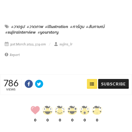
#วาดรูป
#วาดภาพ
#illustration
#การ์ตูน
#สัมภาษณ์
#sujirainterview
#yourstory
31st March 2022, 5:19 am
sujira_lr
Report
786
SUBSCRIBE
VIEWS
0
0
0
0
0
0