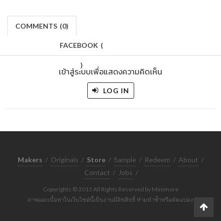
COMMENTS
(
0)
FACEBOOK
(
)
เข้าสู่ระบบเพื่อแสดงความคิดเห็น
LOG IN
Makers
/
Originals
/
Store
/
Sample
/
Redeem
/
About
/
Contact
/
Jobs
/
Copyrights © 2015 All Rights Reserved by Minimore
ภาพและเนื้อหาในเว็บไซต์นี้เป็นงานมีลิขสิทธิ์ ห้ามทำซ้ำหรือดัดแปลง