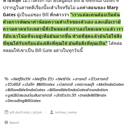
ไม่ว่าโครงการภายใต้มูลนิธิ Bill & Melinda Gates ที่
ท้ายที่สุด
ปรากฎในสารคดีเรื่องนี้จะสำเร็จหรือไม่ แต่
คำสอนของ Mary
ผู้เป็นแม่ของ Bill
Gates
ที่กล่าวว่า
“เราแต่ละคนต้องเริ่มต้น
ด้วยการพัฒนาคำนิยมความสำเร็จของตัวเอง และเมื่อเรามี
ความคาดหวังเหล่านี้ที่เป็นของตัวเราเองโดยเฉพาะแล้ว เรา
ก็มีแนวโน้มที่จะอยู่เพื่อมันมากขึ้น ท้ายที่สุดแล้วมันไม่ใช่สิ่ง
ได้หล่อ
ที่คุณได้รับหรือแม้แต่สิ่งที่คุณให้ มันคือสิ่งที่คุณเป็น”
หลอมให้เขาเป็น Bill Gate อย่างในทุกวันนี้
#NetflixTH
#Netflix รีวิว
#NetFilx
#สารคดี
#รีวิวสารคดี
#รีวิวซีรีส์
#บันทึก
#ฺBillGates
#บิลเกตส์
#microsoft
#MelindaGates
#BillandMelindaGates
#BillandMelindaGatesFoundation
#มูลนิธิบิลแอนด์เมลินดาเกตส์
#อัตชีวประวัติ
#InsideBillBrain
#DecodingBillGates
9th April 2020, 1:56 pm
various_memo
Report