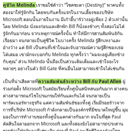
เราขอใช้คำว่า “โชคชะตา (Destiny)” พาคนทั้ง
คู่ชีวิต Melinda
สองมาให้รู้จักกัน โดยพบกันครั้งแรกในงานเลี้ยงของบริษัท
Microsoft ตอนนั้นภายในงาน มีเก้าอี้บาร์ว่างอยู่เพียง 2 ตัวเท่านั้น
โดย Melinda นั่งลงก่อนและสักพัก Bill ก็นั่งลงข้างๆ ทั้งสองไม่ได้
รู้จักกันมาก่อน จากเหตุการณ์ครั้งนั้น ทำให้มีการสานสัมพันธ์กัน
เรื่อยมา จนกลายเป็นคู่ชีวิต ในบางครั้ง Melinda รู้สึกเหงาและ
อ้างว้าง แต่ Bill เป็นคนที่เข้าใจและจับอารมณ์ความรู้สึกของเธอ
ได้เสมอ เขามักจะบอกกับ Melinda ทุกครั้งว่า “ผมจะอยู่เคียงข้าง
กับคุณ” ส่วน Melinda นั้นถือเป็นส่วนเติมเต็มและเข้าใจอะไร
หลายๆ อย่างในตัว Bill Gate ที่คนอื่นไม่สามารถเข้าใจได้เช่นกัน
เป็นที่น่าเสียดายที่
ผู้
ความสัมพันธ์ระหว่าง Bill กับ Paul Allen
ร่วมก่อตั้ง Microsoft ในสมัยเรียนทั้งคู่นั้นสนิทสนมกันมาก ต่างคน
ต่างสามารถแก้ไขโปรแกรมให้กันและกันได้ จนกลายเป็น
พาร์ตเนอร์ทางธุรกิจ แต่ความสัมพันธ์ของทั้งคู่ เริ่มมีรอยร้าวจาก
การที่บริษัท Microsoft กำลังกลายเป็นองค์กรที่มีขนาดใหญ่ขึ้น มุม
มองในการทำงานของทั้งคู่นั้นแตกต่างกันมาก จนในที่สุด Paul
ตัดสินใจลาออกจาก Microsoft และทั้งสองยังไม่สามารถประสาน
รอยร้าวให้กลับมาดีเช่นเดิม ก่อนที่ Paul จะเสียชีวิตลงด้วยโรค