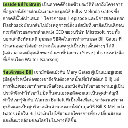
เป็นสารคดีกึ่งอัตชีวประวัติที่เล่าถึงโครงการ
Inside Bill’s Brain
ที่อยู่ภายใต้การดำเนินงานของมูลนิธิ Bill & Melinda Gates ซึ่ง
สารคดีนี้ได้นำเสนอ 1 โครงการต่อ 1 episode และมีการสอดแทรก
Flashback ย้อนกลับไปยังเหตุการณ์ตั้งแต่สมัยที่เขายังเป็นเด็กจน
กระทั่งก้าวออกจากตำแหน่ง CEO ของบริษัท Microsoft, รวมทั้ง
บอกเล่าถึงทัศนคติ มุมมอง วิธีคิดในการทำงานของ Bill Gates ที่
นำเสนอออกได้อย่างน่าสนใจและสรุปเป็นประเด็นต่างๆ ได้ดี
(แม้ว่าอาจจะมีจุดเสียของตัวเขาที่น้อยกว่า Steve Jobs บนหนังสือ
ที่เขียนโดย Walter Isaacson)
เขามักขัดแย้งกับ Mary Gates ผู้เป็นแม่อยู่เสมอ
วัยเด็กของ Bill
(มีอยู่ครั้งหนึ่งพ่อของเขาถึงกับต้องสาดน้ำเพื่อให้สติแก่ Bill) แต่
การที่แม่ของเขาทำงานเพื่อสังคมและบังคับให้เขาออกงานอยู่เป็น
ประจำจึงทำให้เขาไม่ปิดกั้นตนเองต่อสังคมและเป็นจุดสำคัญที่
ทำให้เขารู้จักกับ Warren Buffett ที่เป็นทั้งเพื่อน, พาร์ตเนอร์ทาง
ธุรกิจและเป็นผู้บริจาคเงินจำนวนมากให้กับมูลนิธิ Bill & Melinda
Gates เพื่อให้ Bill นำเงินไปใช้สานต่อโครงการที่จะเปลี่ยนสังคม
และสิ่งแวดล้อมของโลกไปในทางที่ดีขึ้น