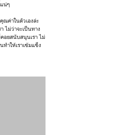
้แน่ๆ
นคุณค่าในตัวเองล่ะ
เรา ไม่ว่าจะเป็นทาง
่คอยสนับสนุนเรา ไม่
มันทำให้เราเข้มแข็ง