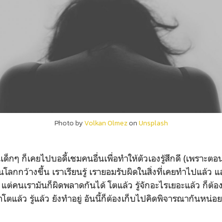
Photo by
Volkan Olmez
on
Unsplash
เด็กๆ ก็เคยไปบอดี้เชมคนอื่นเพื่อทำให้ตัวเองรู้สึกดี (เพราะตอ
็นโลกกว้างขึ้น เราเรียนรู้ เรายอมรับผิดในสิ่งที่เคยทำไปแล้ว แ
ไป แต่คนเรามันก็ผิดพลาดกันได้ โตแล้ว รู้จักอะไรเยอะแล้ว ก็ต้อง
ถ้าโตแล้ว รู้แล้ว ยังทำอยู่ อันนี้ก็ต้องเก็บไปคิดพิจารณากันหน