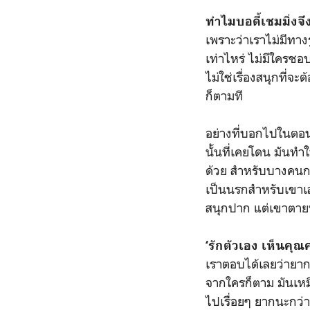
ทำไมบอดี้เชมมิ่งจ
เพราะว่าเราไม่มีทา
เท่าไหร่ ไม่มีใครช
ไม่ใช่เรื่องสนุกที่
ก็ตามที
อย่างที่บอกไปในตอนแ
นั้นที่เคยโดน มันทำ
ด้วย สำหรับบางคนกา
เป็นนรกสำหรับเขาเล
สนุกปาก แต่เขาตายท
‘รักตัวเอง เห็นคุ
เราตอบได้เลยว่ายาก
จากใครก็ตาม มันเหม
ไปเรื่อยๆ ยากนะกว่า