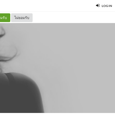
LOG IN
มรับ
ไม่ยอมรับ