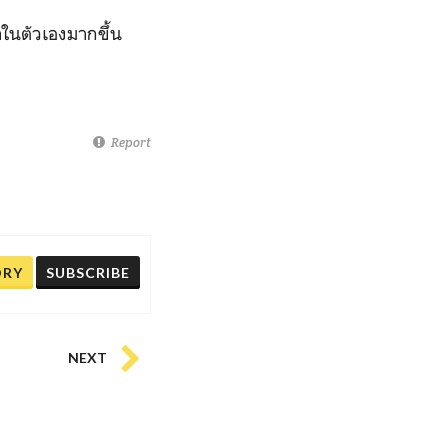
าในตัวเองมากขึ้น
Report
ORY
SUBSCRIBE
NEXT