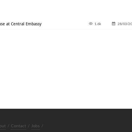
se at Central Embassy
1.6k
28/03/2
out
/
Contact
/
Jobs
/