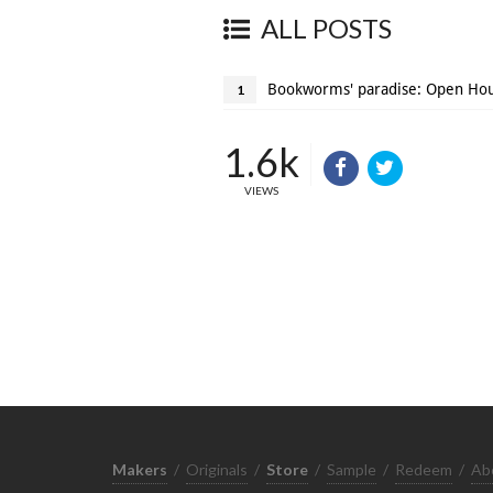
ALL POSTS
Bookworms' paradise: Open Hou
1
1.6k
VIEWS
Makers
/
Originals
/
Store
/
Sample
/
Redeem
/
Ab