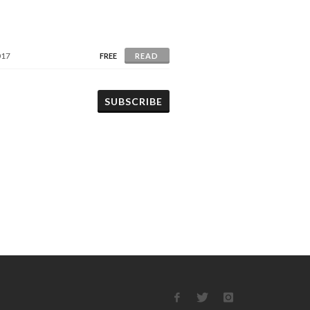
017
FREE
READ
SUBSCRIBE