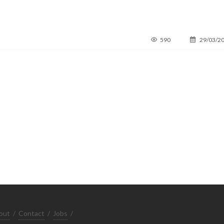
590
29/03/2
out
/
Contact
/
Jobs
/