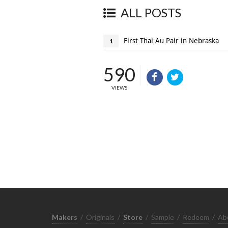
ALL POSTS
First Thai Au Pair in Nebraska
1
590
VIEWS
Makers
/
Originals
/
Store
/
Sample
/
Redeem
/
Ab