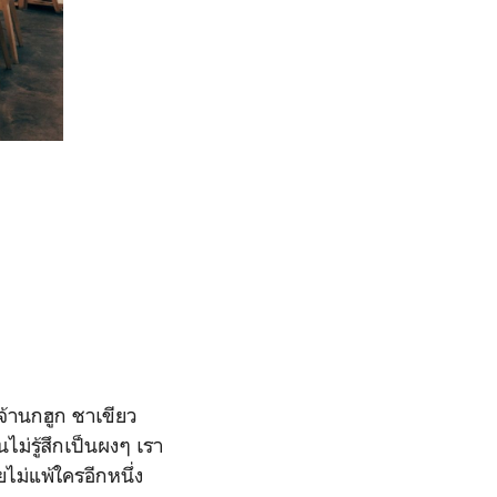
จ้านกฮูก ชาเขียว
ไม่รู้สึกเป็นผงๆ เรา
ยไม่แพ้ใครอีกหนึ่ง