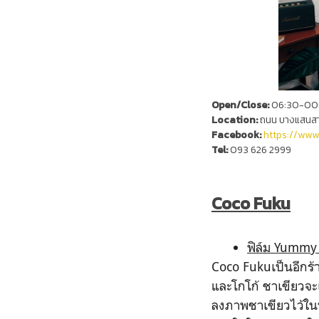
Open/Close:
06:30-00
Location:
ถนน บางแสนสาย
Facebook:
https://ww
Tel:
093 626 2999
Coco Fuku
ฟิล์ม Yummy
Coco Fukuเป็นอีกร้า
และโกโก้ ชาเขียวจะเ
ลงภาพชาเขียวไว้ในบล