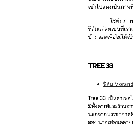
เข้าไปแต่งเป็นภาพฟิล
ใช่ค่ะ ภาพที่จะนำ
ฟิล์มแต่ละแบบที่เราเ
บ้าง และเพื่อไม่ให้
TREE 33
ฟิล์ม Morand
Tree 33 เป็นคาเฟ่สไ
มีทั้งคาเฟ่และร้าน
นอกจากบรรยากาศดีแล
ลอง
น่าจะผ่อนคลายน