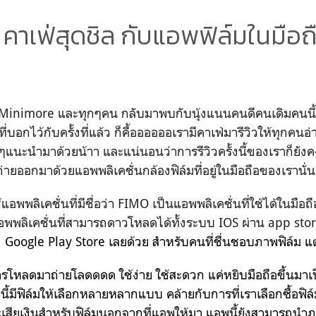
 คาเฟ่สุดชิล กับแอพฟิล์มในมือถ
 Minimore และทุกๆคน กลับมาพบกับนุ้งแนนคนดีคนเดิมคนนี้อี
ที่บอกไว้กับครั้งที่แล้ว ก็คื้ออออออเรามีคาเฟ่มารีวิวให้ทุกคนอ
่อนๆแนะนำมาด้วยน้าา และแน่นอนว่าการรีวิวครั้งนี้ของเราก็ยัง
ถ่ายออกมาด้วยแอพพลิเคชั่นกล้องฟิล์มที่อยู่ในมือถือของเรานั่
ใช้แอพพลิเคชั่นที่มีชื่อว่า FIMO เป็นแอพพลิเคชั่นที่ใช้ได้ในมื
พพลิเคชั่นที่สามารถดาวโหลดได้ทั้งระบบ IOS ผ่าน app sto
น
Google Play Store เลยด้วย
สำหรับคนที่ชื่นชอบภาพฟิล์ม แต่
าถ่ายโลดดดด ใช้ง่าย ใช้สะดวก แค่หยิบมือถือขึ้นมาเปิ
ี้มีฟิล์มให้เลือกหลายหลากแบบ คล้ายกับการที่เราเลือกซื้อฟิล
ะเสียเงินสำหรับฟิล์มนอกจากที่แอพให้มา
แอพนี้ยังสามารถนำภา