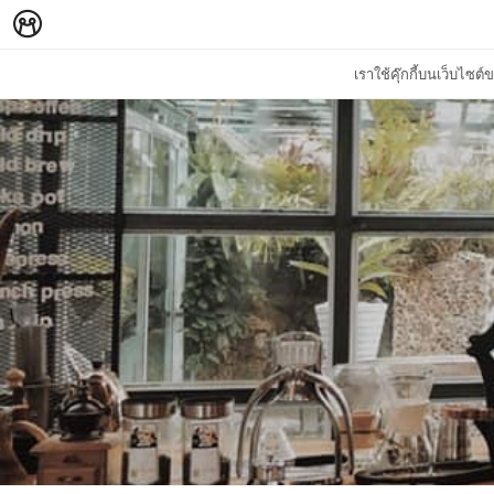
เราใช้คุ๊กกี้บนเว็บไซ