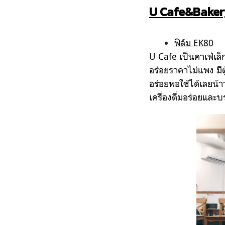
U Cafe&Baker
ฟิล์ม EK80
U Cafe เป็นคาเฟ่เล็ก
อร่อยราคาไม่แพง มีตู
อร่อยพอใช้ได้เลยน้า
เครื่องดื่มอร่อยและบ