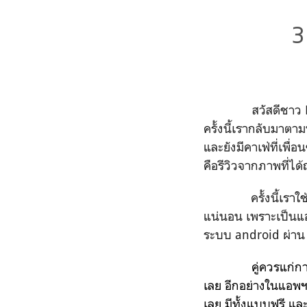
3
สวัสดีชาว
ครั้งนี้เรากลับมาตาม
และยังมีคาเฟ่ที่เพื
คือรีวิวจากภาพที่ได้
ครั้งนี้เรา
แน่นอน เพราะเป็นแอ
ระบบ android ผ่า
คู่ควรแก่การโหลดม
เลย
อีกอย่างในแอพฯน
เลย
มีทั้งแบบฟรี แล