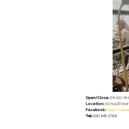
Open/Close:
09:00-19
Location:
33 ถนนข้าวหล
Facebook:
https://ww
Tel:
081 945 2789