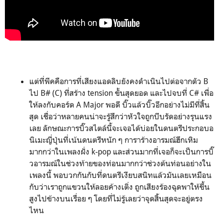
แต่ที่พีคคือการที่เสียงแอดลิบยังคงดำเนินไปต่อจากตัว B
ไป B# (C) ที่สร้าง tension ขั้นสุดยอด และไปจบที่ C# เพื่อ
ให้ลงกับคอร์ด A Major พอดี บิ๊วแล้วบิ๊วอีกอย่างไม่มีที่สิ้น
สุด เชื่อว่าหลายคนน่าจะรู้สึกว่าหัวใจถูกบีบรัดอย่างรุนแรง
เลย ลักษณะการบิ๊วสไตล์นี้จะเจอได้บ่อยในดนตรีประกอบอ
นิเมะญี่ปุ่นที่เน้นดนตรีหนัก ๆ การาร้างอารมณ์ฮึกเหิม
มากกว่าในเพลงฝั่ง k-pop และส่วนมากที่เจอก็จะเป็นการบิ๊
วอารมณ์ในช่วงท้ายของท่อนมากกว่าช่วงต้นท่อนอย่างใน
เพลงนี้ พอบวกกันกับที่ดนตรีเงียบสนิทแล้วมันเลยเหมือน
กับว่าเราถูกแขวนให้ลอยค้างเติ่ง ถูกเสียงร้องฉุดพาให้ขึ้น
สูงไปข้างบนเรื่อย ๆ โดยที่ไม่รู้เลยว่าจุดสิ้นสุดจะอยู่ตรง
ไหน