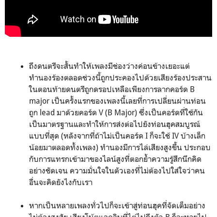
ถึงดนตรีจะสั้นทำให้เพลงมีช่องว่างค่อนข้างเยอะแต่
ทำนองร้องตลอดช่วงนี้ถูกประคองไปด้วยเสียงร้องประสาน
ในตอนท้ายดนตรีถูกดรอปเหลือเพียงการลากคอร์ด B
major เป็นครั้งแรกของเพลงนี้เลยที่การเปลี่ยนผ่านท่อน
ถูก lead มาด้วยคอร์ด V (B Major) ซึ่งเป็นคอร์ดที่ใช้กัน
เป็นมาตรฐานและทำให้การส่งต่อไปยังท่อนฮุคสมบูรณ์
แบบที่สุด (หลังจากที่ถ้าไม่เป็นคอร์ด I ก็จะใช้ IV บ้างเล็ก
น้อยมาตลอดทั้งเพลง) ทำนองมีการไล่เสียงสูงขึ้น ประกอบ
กับการแทรกเข้ามาของไลน์สูงที่ตอกย้ำความรู้สึกนึกคิด
อย่างชัดเจน ความมั่นใจในตัวเองที่ไม่ต้องไปใส่ใจว่าคน
อื่นจะคิดยังไงกับเรา
หากเป็นหลายเพลงทั่วไปก็จะเข้าสู่ท่อนฮุคที่จัดเต็มอย่าง
ไม่ต้องสงสัย เสียงโน้ตแอดลิบที่ไต่ไปถึงตัว B ก็จะหายไป