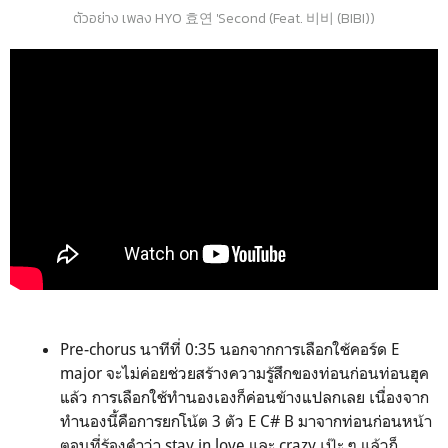
ตัวอย่าง เพลง HYO 효연 'Second (Feat. 비비 (BIBI))
Pre-chorus นาทีที่ 0:35 นอกจากการเลือกใช้คอร์ด E
major จะไม่ค่อยช่วยสร้างความรู้สึกของท่อนก่อนท่อนฮุค
แล้ว การเลือกใช้ทำนองเองก็ค่อนข้างแปลกเลย เนื่องจาก
ทำนองนี้คือการยกโน้ต 3 ตัว E C# B มาจากท่อนก่อนหน้า
ตอนที่ร้องคำว่า stay in love และ crazy เป๊ะ ๆ แล้วก็