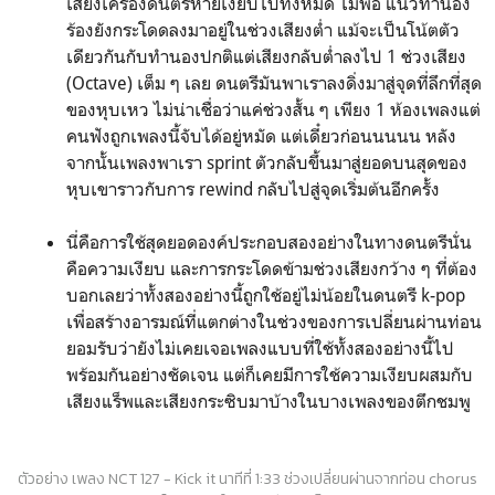
เสียงเครื่องดนตรีหายเงียบไปทั้งหมด ไม่พอ แนวทำนอง
ร้องยังกระโดดลงมาอยู่ในช่วงเสียงต่ำ แม้จะเป็นโน้ตตัว
เดียวกันกับทำนองปกติแต่เสียงกลับต่ำลงไป 1 ช่วงเสียง
(Octave) เต็ม ๆ เลย ดนตรีมันพาเราลงดิ่งมาสู่จุดที่ลึกที่สุด
ของหุบเหว ไม่น่าเชื่อว่าแค่ช่วงสั้น ๆ เพียง 1 ห้องเพลงแต่
คนฟังถูกเพลงนี้จับได้อยู่หมัด แต่เดี๋ยวก่อนนนนน หลัง
จากนั้นเพลงพาเรา sprint ตัวกลับขึ้นมาสู่ยอดบนสุดของ
หุบเขาราวกับการ rewind กลับไปสู่จุดเริ่มต้นอีกครั้ง
นี่คือการใช้สุดยอดองค์ประกอบสองอย่างในทางดนตรีนั่น
คือความเงียบ และการกระโดดข้ามช่วงเสียงกว้าง ๆ ที่ต้อง
บอกเลยว่าทั้งสองอย่างนี้ถูกใช้อยู่ไม่น้อยในดนตรี k-pop
เพื่อสร้างอารมณ์ที่แตกต่างในช่วงของการเปลี่ยนผ่านท่อน
ยอมรับว่ายังไม่เคยเจอเพลงแบบที่ใช้ทั้งสองอย่างนี้ไป
พร้อมกันอย่างชัดเจน แต่ก็เคยมีการใช้ความเงียบผสมกับ
เสียงแร็พและเสียงกระซิบมาบ้างในบางเพลงของตึกชมพู
ตัวอย่าง เพลง NCT 127 - Kick it นาทีที่ 1:33 ช่วงเปลี่ยนผ่านจากท่อน chorus