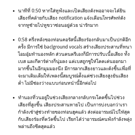
นาทีที่ 0:50 หากใส่หูฟังและเปิดเสียงดังพออาจจะได้ยิน
เสียงที่คล้ายกับเสียง notification แจ้งเตือนโทรศัพท์ดัง
จากหูซ้ายไปหูขวาซ่อนอยู่ด้วย น่ารักมาก
0:58 ครึ่งหลังของท่อนคอรัสนี้เสียงร้องกลับมาเป็นปกติอีก
ครั้ง มีการใช้ baclground vocals สร้างเสียงประสานที่หนา
โอมอุ้มทำนองหลัก ส่วนดนตรีเองก็มีการปรับเนื้อเสียง ทั้ง
เบส และกีตาร์ต่างก็นุ่มลง แต่เบสถูกชูให้โดดเด่นออกมา
มากขึ้นในอีกมุมมองนึง มีการลากเสียงยาวและดังขึ้นเพื่อที่
จะมาเติมเต็มให้เพลงนี้สมบูรณ์ตั้งแต่ช่วงเสียงสูงยันเสียง
ต่ำ ไม่มีช่องว่างแบบก่อนหน้านี้อีกต่อไป
ทำนองที่วนอยู่ในช่วงเสียงกลางกลับกระโดดขึ้นไปช่วง
เสียงที่สูงขึ้น เสียงประสานหายไป เป็นการบ่งบอกว่าเรา
กำลังเข้าสู่ช่วงท้ายของท่อนฮุคแล้ว ส่งต่ออารมณ์ไปให้สุด
กับเสียงร้องที่ตวัดขึ้นไป เรียกได้ว่าอารมณ์คนฟังกำลังพลุ่ง
พล่านถึงขีดสุดแล้ว