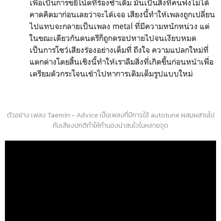
เพื่อเป็นการขยี้โน้ตที่ร้องซ้ำเดิม มันเป็นสิ่งที่คนฟังไม่ได้
คาดคิดมาก่อนเลยว่าจะได้เจอ เสียงนี้ทำให้เพลงถูกเปลี่ยน
ไปแทบจะกลายเป็นเพลง metal ที่มีความหนักหน่วง แต่
ในขณะเดียวกันดนตรีก็ถูกดรอปหายไปจนเงียบหมด
เป็นการโชว์เสียงร้องอย่างเต็มที่ ถึงใจ ความแปลกใหม่ที่
แตกต่างโดยสิ้นเชิงนี้ทำให้เราลืมสิ่งที่เกิดขึ้นก่อนหน้าเพื่อ
เตรียมตัวกระโจนเข้าไปหาการเติมเต็มรูปแบบใหม่
ตัวอย่าง เพลง Taemin - Advice เป็นเพลงที่มีการใช้ autotune ผสมผสานไป
กับเสียงปกติทำให้ทำนองน่าสนใจในหลายจุด