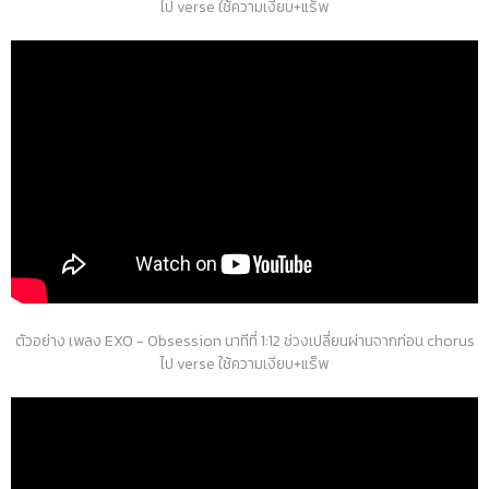
ไป verse ใช้ความเงียบ+แร็พ
ตัวอย่าง เพลง EXO - Obsession นาทีที่ 1:12 ช่วงเปลี่ยนผ่านจากท่อน chorus
ไป verse ใช้ความเงียบ+แร็พ