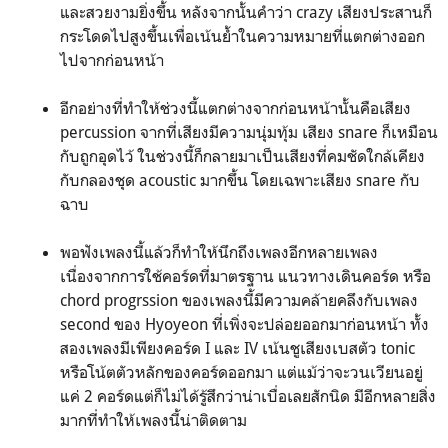
และสวยงามยิ่งขึ้น หลังจากนั้นคำว่า crazy เสียงประสานก็
กระโดดไปสูงขึ้นเพื่อเน้นย้ำในความหมายที่แตกต่างออก
ไปจากก่อนหน้า
อีกอย่างที่ทำให้ช่วงนี้แตกต่างจากก่อนหน้านั้นคือเสียง
percussion จากที่เสียงมีความนุ่มทุ้ม เสียง snare ก็เหมือน
กับถูกอุดไว้ ในช่วงนี้ก็กลายมาเป็นเสียงที่คมชัดใกล้เคียง
กับกลองชุด acoustic มากขึ้น โดยเฉพาะเสียง snare กับ
ฉาบ
พอฟังเพลงนี้แล้วก็ทำให้นึกถึงเพลงอีกหลายเพลง
เนื่องจากการใช้คอร์ดที่มาตรฐาน แนวทางเดินคอร์ด หรือ
chord progrssion ของเพลงนี้มีความคล้ายคลึงกับเพลง
second ของ Hyoyeon ที่เพิ่งจะปล่อยออกมาก่อนหน้า ทั้ง
สองเพลงมีเพียงคอร์ด I และ IV เน้นชูเสียงเบสตัว tonic
หรือโน้ตตัวหลักของคอร์ดออกมา แต่แม้ว่าจะวนเวียนอยู่
แค่ 2 คอร์ดแต่ก็ไม่ได้รู้สึกว่าน่าเบื่อเลยสักนิด มีอีกหลายสิ่ง
มากที่ทำให้เพลงนี้น่าติดตาม