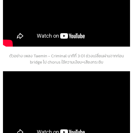
ตัวอย่าง เพลง Taemin - Criminal นาทีที่ 3:01 ช่วงเปลี่ยนผ่านจากท่อน
bridge ไป chorus ใช้ความเงียบ+เสียงกระซิบ