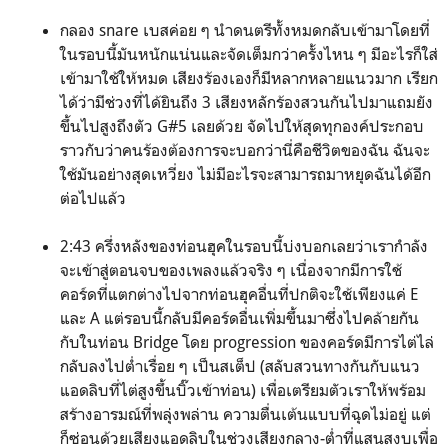
กลอง snare เบสค่อย ๆ นำดนตรีทั้งหมดกลับเข้ามาโดยที่
ในรอบนี้มันหนักแน่นและจัดเต็มกว่าครั้งไหน ๆ มีอะไรก็ใส่
เข้ามาใช้ให้หมด เสียงร้องเองก็มีหลากหลายแนวมาก เรียก
ได้ว่ามีช่วงที่ได้ยินถึง 3 เสียงหลักร้องสวนกันไปมาแถมยัง
ขึ้นไปสูงถึงตัว G#5 เลยด้วย จัดไปให้สุดทุกองค์ประกอบ
ราวกับว่าคนร้องต้องการจะบอกว่านี่คือชีวิตของฉัน ฉันจะ
ใช้มันอย่างสุดเหวี่ยง ไม่มีอะไรจะสามารถมาหยุดฉันได้อีก
ต่อไปแล้ว
2:43 ครึ่งหลังของท่อนฮุคในรอบนี้บ่งบอกเลยว่าเรากำลัง
จะเข้าสู่ตอนจบของเพลงแล้วจริง ๆ เนื่องจากมีการใช้
คอร์ดที่แตกต่างไปจากท่อนฮุคอื่นที่ปกติจะใช้เพียงแค่ E
และ A แต่รอบนี้กลับมีคอร์ดอื่นเพิ่มขึ้นมาซึ่งไปคล้ายกัน
กับในท่อน Bridge โดย progression ของคอร์ดมีการไต่ไล่
กลับลงไปต่ำเรื่อย ๆ เป็นสเต็ป (สลับสวนทางกันกับแนว
แอดลิบที่ไต่สูงขึ้นบิ๊วเข้าท่อน) เพื่อเตรียมตัวเราให้พร้อม
สร้างอารมณ์ที่พลุ่งพล่าน ความตื่นเต้นแบบที่ฉุดไม่อยู่ แต่
ก็ซ่อนด้วยเสียงแอดลิบในช่วงเสียงกลาง-ต่ำที่แสนสงบเพื่อ