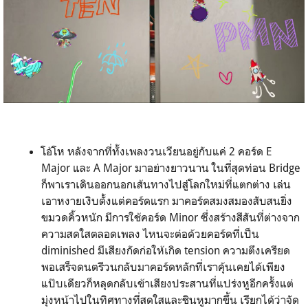
โอ้โห หลังจากที่ทั้งเพลงวนเวียนอยู่กับแค่ 2 คอร์ด E
Major และ A Major มาอย่างยาวนาน ในที่สุดท่อน Bridge
ก็พาเราเดินออกนอกเส้นทางไปสู่โลกใหม่ที่แตกต่าง เล่น
เอาหงายเงิบตั้งแต่คอร์ดแรก มาคอร์ดสมงสมองสับสนยิ่ง
ขมวดคิ้วหนัก มีการใช้คอร์ด Minor ซึ่งสร้างสีสันที่ต่างจาก
ความสดใสตลอดเพลง ไหนจะต่อด้วยคอร์ดที่เป็น
diminished มีเสียงกัดก่อให้เกิด tension ความตึงเครียด
พอเสร็จดนตรีวนกลับมาคอร์ดหลักที่เราคุ้นเคยได้เพียง
แป๊บเดียวก็หลุดกลับเข้าเสียงประสานที่แปร่งหูอีกครั้งแต่
มุ่งหน้าไปในทิศทางที่สดใสและชินหูมากขึ้น เรียกได้ว่าจัด