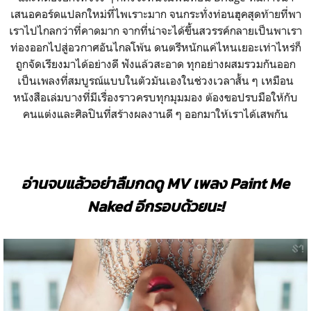
เสนอคอร์ดแปลกใหม่ที่ไพเราะมาก จนกระทั่งท่อนฮุคสุดท้ายที่พา
เราไปไกลกว่าที่คาดมาก จากที่น่าจะได้ขึ้นสวรรค์กลายเป็นพาเรา
ท่องออกไปสู่อวกาศอันไกลโพ้น ดนตรีหนักแค่ไหนเยอะเท่าไหร่ก็
ถูกจัดเรียงมาได้อย่างดี ฟังแล้วสะอาด ทุกอย่างผสมรวมกันออก
เป็นเพลงที่สมบูรณ์แบบในตัวมันเองในช่วงเวลาสั้น ๆ เหมือน
หนังสือเล่มบางที่มีเรื่องราวครบทุกมุมมอง ต้องขอปรบมือให้กับ
คนแต่งและศิลปินที่สร้างผลงานดี ๆ ออกมาให้เราได้เสพกัน
อ่านจบแล้วอย่าลืมกดดู MV เพลง Paint Me
Naked อีกรอบด้วยนะ!