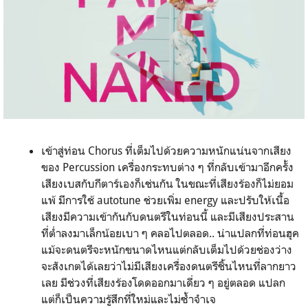
เข้าสู่ท่อน Chorus ที่เต็มไปด้วยความหนักแน่นจากเสียง
ของ Percussion เครื่องกระทบต่าง ๆ ที่กลับเข้ามาอีกครั้ง
เสียงเบสกับกีตาร์เองก็เช่นกัน ในขณะที่เสียงร้องก็ไม่ยอม
แพ้ มีการใช้ autotune ช่วยเพิ่ม energy และปรับให้เนื้อ
เสียงมีความเข้ากันกับดนตรีในท่อนนี้ และมีเสียงประสาน
ที่ต่ำลงมาเล็กน้อยเบา ๆ คลอไปตลอด.. น่าแปลกที่ท่อนฮุค
แม้จะดนตรีจะหนักขนาดไหนแต่กลับเต็มไปด้วยช่องว่าง
จะสังเกตได้เลยว่าไม่มีเสียงเครื่องดนตรีชิ้นไหนที่ลากยาว
เลย มีช่วงที่เสียงร้องโดดออกมาเดี่ยว ๆ อยู่ตลอด แปลก
แต่ก็เป็นความรู้สึกที่ใหม่และไม่ซ้ำจำเจ