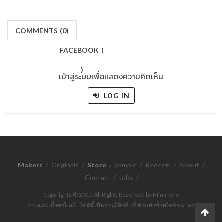
COMMENTS
(
0)
FACEBOOK
(
)
เข้าสู่ระบบเพื่อแสดงความคิดเห็น
LOG IN
Makers
/
Originals
/
Store
/
Sample
/
Redeem
/
About
/
Contact
/
Jobs
/
Copyrights © 2015 All Rights Reserved by Minimore
ภาพและเนื้อหาในเว็บไซต์นี้เป็นงานมีลิขสิทธิ์ ห้ามทำซ้ำหรือดัดแปลง