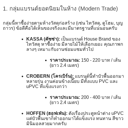
1. กลุ่มแบรนด์ยอดนิยมในห้าง (Modern Trade)
กลุ่มนี้หาซื้อง่ายตามห้างวัสดุก่อสร้าง (เช่น ไทวัสดุ, ดูโฮม, บุญ
ถาวร) ข้อดีคือได้เห็นของจริงและมีมาตรฐานที่แน่นอนครับ
KASSA (คัซซ่า):
เป็นแบรนด์ House Brand ของ
ไทวัสดุ หาซื้อง่าย มีลายไม้ให้เลือกเยอะ คุณภาพก
ลางๆ เหมาะกับงานซ่อมแซมทั่วไป
ราคาประมาณ:
150 - 220 บาท / เส้น
(ยาว 2.4 เมตร)
CROBERN (โครเบิร์น):
แบรนด์นี้ทำบัวพื้นออกมา
หลายรุ่น งานค่อนข้างเนี๊ยบ มีทั้งแบบ PVC และ
uPVC ที่แข็งแรงกว่า
ราคาประมาณ:
200 - 400 บาท / เส้น
(ยาว 2.4 เมตร)
HOFFEN (ฮอฟเฟ่น):
ดังเรื่องประตูหน้าต่าง uPVC
แต่บัวพื้นเขาก็ทำออกมาได้แข็งแรง ทนทาน สีขาว
มินิมอลสวยมากครับ