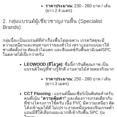
ราคาประมาณ:
230 - 260 บาท / เส้น
(ยาว 2.4 เมตร)
2. กลุ่มแบรนด์ผู้เชี่ยวชาญงานพื้น (Specialist
Brands)
กลุ่มนี้จะเป็นแบรนด์ที่ทำเรื่องพื้นโดยเฉพาะ เกรดวัสดุจะมี
ความเหนียวและทนทานกว่าของทั่วไป เพราะออกแบบมาให้
ช่างติดตั้งง่าย ตัดแล้วไม่แตก และสีแมตช์กับพื้นลามิเนต/SPC
ในตลาดได้เป๊ะกว่าครับ
LEOWOOD (ลีโอวูด):
ชื่อนี้การันตีคุณภาพ เป็น
แบรนด์ใหญ่ที่ช่างรู้จักดี งานลายไม้สวยสมจริงมาก
ราคาประมาณ:
250 - 280 บาท / เส้น
(ยาว 3 เมตร)
CCT Flooring :
แบรนด์นี้ผมเชียร์เป็นพิเศษสำหรับ
คนที่เน้น
"ความคุ้มค่า"
และต้องการเกรดเดียวกับ
ที่ช่างโครงการใช้ครับ เนื้อ PVC มีความเหนียว ดัด
โค้งเข้ามุมได้ดี ไม่เปราะง่ายเหมือนของจีนเกรดต่ำ
แถมมีสีให้เลือกเยอะมากที่เข้ากับพื้น SPC รุ่น