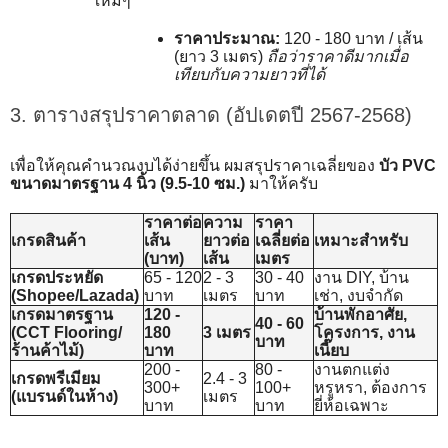
ใหม่ๆ
ราคาประมาณ:
120 - 180 บาท / เส้น
(ยาว 3 เมตร)
ถือว่าราคาดีมากเมื่อ
เทียบกับความยาวที่ได้
3. ตารางสรุปราคาตลาด (อัปเดตปี 2567-2568)
เพื่อให้คุณคำนวณงบได้ง่ายขึ้น ผมสรุปราคาเฉลี่ยของ
บัว PVC
ขนาดมาตรฐาน 4 นิ้ว (9.5-10 ซม.)
มาให้ครับ
ราคาต่อ
ความ
ราคา
เกรดสินค้า
เส้น
ยาวต่อ
เฉลี่ยต่อ
เหมาะสำหรับ
(บาท)
เส้น
เมตร
เกรดประหยัด
65 - 120
2 - 3
30 - 40
งาน DIY, บ้าน
(Shopee/Lazada)
บาท
เมตร
บาท
เช่า, งบจำกัด
เกรดมาตรฐาน
120 -
บ้านพักอาศัย,
40 - 60
(CCT Flooring/
180
3 เมตร
โครงการ, งาน
บาท
ร้านค้าไม้)
บาท
เนี๊ยบ
200 -
80 -
งานตกแต่ง
เกรดพรีเมียม
2.4 - 3
300+
100+
หรูหรา, ต้องการ
(แบรนด์ในห้าง)
เมตร
บาท
บาท
ยี่ห้อเฉพาะ