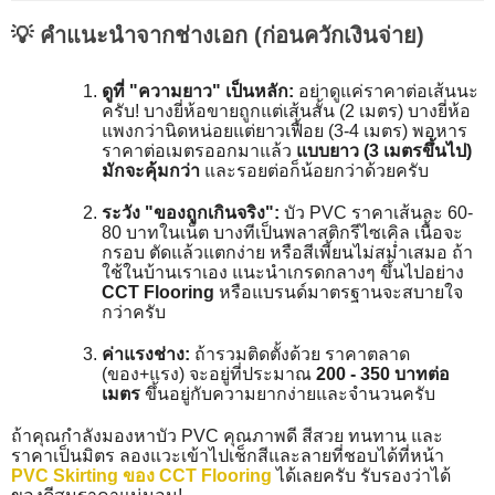
💡 คำแนะนำจากช่างเอก (ก่อนควักเงินจ่าย)
ดูที่ "ความยาว" เป็นหลัก:
อย่าดูแค่ราคาต่อเส้นนะ
ครับ! บางยี่ห้อขายถูกแต่เส้นสั้น (2 เมตร) บางยี่ห้อ
แพงกว่านิดหน่อยแต่ยาวเฟื้อย (3-4 เมตร) พอหาร
ราคาต่อเมตรออกมาแล้ว
แบบยาว (3 เมตรขึ้นไป)
มักจะคุ้มกว่า
และรอยต่อก็น้อยกว่าด้วยครับ
ระวัง "ของถูกเกินจริง":
บัว PVC ราคาเส้นละ 60-
80 บาทในเน็ต บางทีเป็นพลาสติกรีไซเคิล เนื้อจะ
กรอบ ตัดแล้วแตกง่าย หรือสีเพี้ยนไม่สม่ำเสมอ ถ้า
ใช้ในบ้านเราเอง แนะนำเกรดกลางๆ ขึ้นไปอย่าง
CCT Flooring
หรือแบรนด์มาตรฐานจะสบายใจ
กว่าครับ
ค่าแรงช่าง:
ถ้ารวมติดตั้งด้วย ราคาตลาด
(ของ+แรง) จะอยู่ที่ประมาณ
200 - 350 บาทต่อ
เมตร
ขึ้นอยู่กับความยากง่ายและจำนวนครับ
ถ้าคุณกำลังมองหาบัว PVC คุณภาพดี สีสวย ทนทาน และ
ราคาเป็นมิตร ลองแวะเข้าไปเช็กสีและลายที่ชอบได้ที่หน้า
PVC Skirting ของ CCT Flooring
ได้เลยครับ รับรองว่าได้