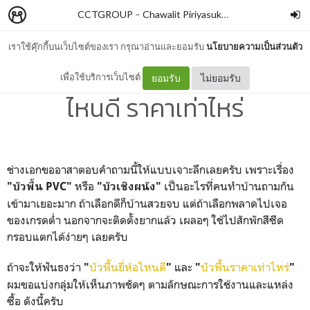
CCTGROUP
–
Chawalit Piriyasuksomboon
เราใช้คุ๊กกี้บนเว็บไซต์ของเรา กรุณาอ่านและยอมรับ
นโยบายความเป็นส่วนตัว
บัวพื้น PVC บัวเชิงผนัง ยี่ห้อ
เพื่อใช้บริการเว็บไซต์
ยอมรับ
ไม่ยอมรับ
ไหนดี ราคาเท่าไหร่
ช่างเอกขออาสาตอบคำถามนี้ให้แบบเจาะลึกเลยครับ เพราะเรื่อง
หรือ
เป็นอะไรที่คนทำบ้านถามกัน
"บัวพื้น PVC"
"บัวเชิงผนัง"
เข้ามาเยอะมาก ถ้าเลือกดีก็บ้านสวยจบ แต่ถ้าเลือกพลาดไปเจอ
ของเกรดต่ำ นอกจากจะติดตั้งยากแล้ว เผลอๆ ใช้ไปสักพักสีซีด
กรอบแตกได้ง่ายๆ เลยครับ
ถ้าจะให้ฟันธงว่า
บัวพื้นยี่ห้อไหนดี
และ
บัวพื้นราคาเท่าไหร่
"
"
"
"
ผมขอแบ่งกลุ่มให้เห็นภาพชัดๆ ตามลักษณะการใช้งานและแหล่ง
ซื้อ ดังนี้ครับ