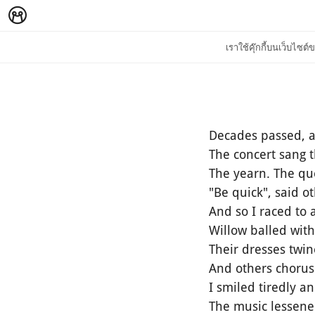
เราใช้คุ๊กกี้บนเว็บไซ
Decades passed, a
The concert sang t
The yearn. The que
"Be quick", said o
And so I raced to 
Willow balled with
Their dresses twin
And others chorus
I smiled tiredly a
The music lessene