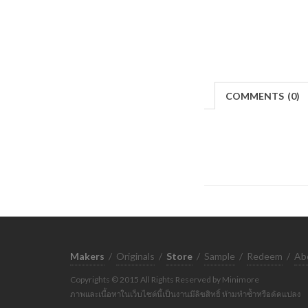
COMMENTS
(
0)
Makers
/
Originals
/
Store
/
Sample
/
Redeem
/
Ab
Copyrights © 2015 All Rights Reserved by Minimore
ภาพและเนื้อหาในเว็บไซต์นี้เป็นงานมีลิขสิทธิ์ ห้ามทำซ้ำหรือดัดแปลง