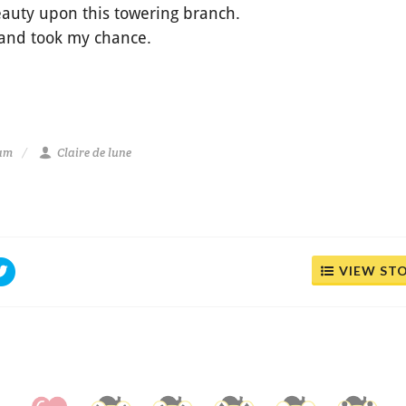
auty upon this towering branch.
 and took my chance.
 am
Claire de lune
VIEW ST