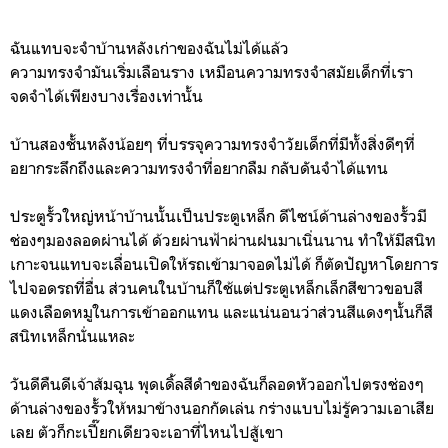
ฉันแทบจะจำบ้านหลังเก่าของฉันไม่ได้แล้ว
ความทรงจำมันเริ่มเลือนราง เหมือนความทรงจำสมัยเด็กที่เรา
จดจำได้เพียงบางเรื่องเท่านั้น
บ้านสองชั้นหลังน้อยๆ ที่บรรจุความทรงจำวัยเด็กที่มีทั้งสิ่งดีๆที่
อยากระลึกถึงและความทรงจำที่อยากลืม กลับดันจำได้แทน
ประตูรั้วใหญ่หน้าบ้านนั้นเป็นประตูเหล็ก ดีไซน์ด้านล่างของรั้วมี
ช่องๆมองลอดผ่านได้ ด้วยผ่านฟ้าผ่านฝนมาเนิ่นนาน ทำให้มีสนิท
เกาะจนแทบจะเลื่อนเปิดให้รถเข้ามาจอดไม่ได้ ก็ตัดปัญหาโดยการ
ไปจอดรถที่อื่น ส่วนคนในบ้านก็ใช้แต่ประตูเหล็กเล็กสีขาวขอบสี
แดงเลือดหมูในการเข้าออกแทน และแน่นอนว่าส่วนสีแดงๆนั้นก็สี
สนิทเหล็กนั่นแหละ
วันดีคืนดีเจ้าส้มฉุน พุดเดิ้ลสีดำของฉันก็ลอดหัวออกไปตรงช่องๆ
ด้านล่างของรั้วให้หมาข้างนอกกัดเล่น กร่างแบบไม่รู้ความเอาเสีย
เลย ตัวก็กะเปี๊ยกเดียวจะเอาที่ไหนไปสู้เขา