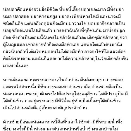
บ่อปลาคือแหล่งรวมสิ่งมีชีวิต ที่บ่อนี้เลี้ยงปลาเยอะมาก มีทั้งปลา
หมอ ปลาสอด ปลาหางนกยูง ปลาตะเพียนหางไหม้ และน่าจะมี
ชนิดอื่นอีก แต่พอถึงฤดูฝนก็จะมีกบมาวางไข่ บ่อปลาจึงกลายเป็น
บ่อลูกอ๊อดแทนไปเสียแล้ว บางคราฉันกับพี่ๆก็ซนกัน มานั่งจับลูก
อ๊อด ซึ่งถ้าเป็นตอนนี้ฉันคงไม่กล้าจับแล้วละ เด็กๆมักกล้าหาญกว่า
ผู้ใหญ่เสมอ เขาอยากทำก็จะลงมือทำเลย แต่พอโตแล้วดันมานั่ง
กลัวนั่นกลัวนี่เต็มไปหมดจนไม่ได้ลงมือทำ อาจจะใช่ที่โตแล้วต้อง
คิดให้รอบด้าน แต่ฉันก็แค่อยากได้ความกล้าหาญในวัยเด็กกลับคืน
มาเท่านั้นเอง
หากเดินเลยลานตรงกลางจะเป็นตัวบ้าน มีหลังคามุง กว้างพอจะ
จอดรถได้คันหนึ่ง มีชั้นวางรองเท้าด้านขวามือ ด้านซ้ายมือเป็น
ห้องนอนเก่าของญาติ ตรงไปคือประตูโค้งฉลุสีขาว ไม่มีประตูปิด มี
โต๊ะกินข้าววางอยู่ตรงกลาง มีทีวีตั้งอยู่ซ้ายมือเยื้องๆโต๊ะกินข้าว
เดินไปด้านหลังคือตู้เก็บยาสามัญประจำบ้าน
ด้านซ้ายมือของห้องอาหารนี้คือที่ๆเอาไว้ซักผ้า มีที่ระบายน้ำทิ้ง
ซึ่งบางครั้งก็มีน้ำท่วมเวลาฝนตกหนักหรือน้ำข้างนอกบ้านไม่