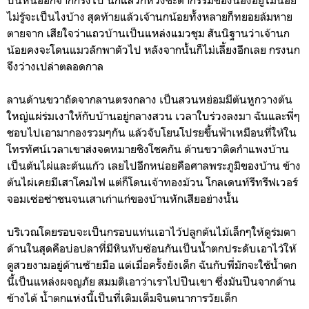
ไม่รู้จะเป็นไงบ้าง สุดท้ายแล้วเจ้านกน้อยทั้งหลายก็ทยอยล้มหาย
ตายจาก เสียใจว่าแถวบ้านเป็นแหล่งแมวชุม สันนิฐานว่าเจ้านก
น้อยคงจะโดนแมวลักพาตัวไป หลังจากนั้นก็ไม่เลี้ยงอีกเลย กรงนก
จึงว่างเปล่าตลอดกาล
ลานด้านขวาถัดจากลานตรงกลาง เป็นสวนหย่อมมีต้นหูกวางต้น
ใหญ่แผ่ร่มเงาให้กับบ้านอยู่กลางสวน เวลาใบร่วงลงมา ฉันและพี่ๆ
ชอบไปเอามากองรวมๆกัน แล้วจับโยนโปรยขึ้นฟ้าเหมือนที่ให้ใน
โทรทัศน์เวลาเขาส่งจดหมายชิงโชคกัน ด้านขวาติดกำแพงบ้าน
เป็นต้นไผ่และต้นแก้ว เลยไปอีกหน่อยคือศาลพระภูมิของบ้าน ข้าง
ต้นไผ่เคยมีเสาโคมไฟ แต่ก็โดนเจ้าทองม้วน โกลเดนท์รีทรีฟเวอร์
จอมเซ่อซ่าชนจนเสาเก่าแก่ของบ้านหักเสียอย่างนั้น
บริเวณโดยรอบจะเป็นกรอบแท่นเอาไว้ปลูกต้นไม้เล็กๆให้ดูร่มตา
ด้านในสุดคือบ่อปลาที่มีหินทับซ้อนกันเป็นน้ำตกประดับเอาไว้ให้
ดูสวยงามอยู่ด้านซ้ายมือ แต่เมื่อครั้งยังเด็ก ฉันกับพี่มักจะใช้น้ำตก
นี้เป็นแหล่งผจญภัย สมมติเอาว่าเราไปปีนเขา ซึ่งมันปีนจากด้าน
ข้างได้ น้ำตกแห่งนี้เป็นที่เติมเต็มจินตนาการวัยเด็ก