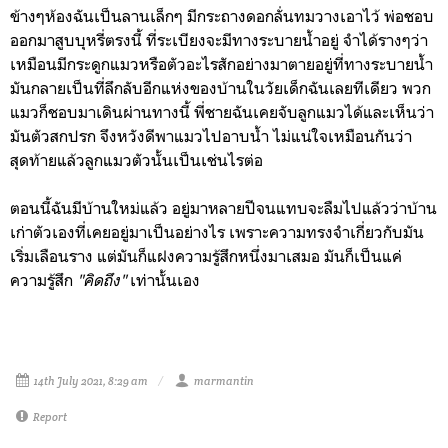
ข้างๆห้องฉันเป็นลานเล็กๆ มีกระถางดอกลั่นทมวางเอาไว้ พ่อชอบ
ออกมาสูบบุหรี่ตรงนี้ ที่ระเบียงจะมีทางระบายน้ำอยู่ จำได้รางๆว่า
เหมือนมีกระดูกแมวหรือตัวอะไรสักอย่างมาตายอยู่ที่ทางระบายน้ำ
มันกลายเป็นที่ลึกลับอีกแห่งของบ้านในวัยเด็กฉันเลยทีเดียว พวก
แมวก็ชอบมาเดินผ่านทางนี้ พี่ชายฉันเคยจับลูกแมวได้และเห็นว่า
มันตัวสกปรก จึงหวังดีพาแมวไปอาบน้ำ ไม่แน่ใจเหมือนกันว่า
สุดท้ายแล้วลูกแมวตัวนั้นเป็นเช่นไรต่อ
ตอนนี้ฉันมีบ้านใหม่แล้ว อยู่มาหลายปีจนแทบจะลืมไปแล้วว่าบ้าน
เก่าตัวเองที่เคยอยู่มาเป็นอย่างไร เพราะความทรงจำเกี่ยวกับมัน
เริ่มเลือนราง แต่มันก็แฝงความรู้สึกหนึ่งมาเสมอ มันก็เป็นแค่
ความรู้สึก
"
คิดถึง
"
เท่านั้นเอง
14th July 2021, 8:29 am
marmantin
Report