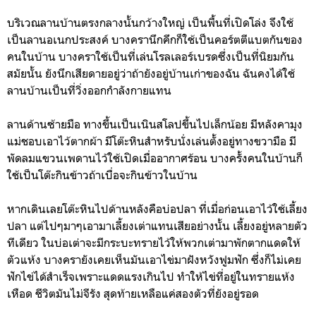
บริเวณลานบ้านตรงกลางนั้นกว้างใหญ่ เป็นพื้นที่เปิดโล่ง จึงใช้
เป็นลานอเนกประสงค์ บางครานึกคึกก็ใช้เป็นคอร์ตตีแบตกันของ
คนในบ้าน บางคราใช้เป็นที่เล่นโรลเลอร์เบรดซึ่งเป็นที่นิยมกัน
สมัยนั้น ยังนึกเสียดายอยู่ว่าถ้ายังอยู่บ้านเก่าของฉัน ฉันคงได้ใช้
ลานบ้านเป็นที่วิ่งออกกำลังกายแทน
ลานด้านซ้ายมือ ทางขึ้นเป็นเนินสโลปขึ้นไปเล็กน้อย มีหลังคามุง
แม่ชอบเอาไว้ตากผ้า มีโต๊ะหินสำหรับนั่งเล่นตั้งอยู่ทางขวามือ มี
พัดลมแขวนเพดานไว้ใช้เปิดเมื่ออากาศร้อน บางครั้งคนในบ้านก็
ใช้เป็นโต๊ะกินข้าวถ้าเบื่อจะกินข้าวในบ้าน
หากเดินเลยโต๊ะหินไปด้านหลังคือบ่อปลา ที่เมื่อก่อนเอาไว้ใช้เลี้ยง
ปลา แต่ไปๆมาๆเอามาเลี้ยงเต่าแทนเสียอย่างนั้น เลี้ยงอยู่หลายตัว
ทีเดียว ในบ่อเต่าจะมีกระบะทรายไว้ให้พวกเต่ามาพักตากแดดให้
ตัวแห้ง บางครายังเคยเห็นมันเอาไข่มาฝังหวังฟูมฟัก ซึ่งก็ไม่เคย
ฟักไข่ได้สำเร็จเพราะแดดแรงเกินไป ทำให้ไข่ที่อยู่ในทรายแห้ง
เหือด ชีวิตมันไม่จีรัง สุดท้ายเหลือแค่สองตัวที่ยังอยู่รอด