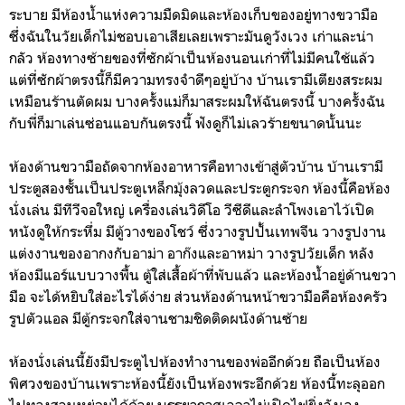
ระบาย มีห้องน้ำแห่งความมืดมิดและห้องเก็บของอยู่ทางขวามือ
ซึ่งฉันในวัยเด็กไม่ชอบเอาเสียเลยเพราะมันดูวังเวง เก่าและน่า
กลัว ห้องทางซ้ายของที่ซักผ้าเป็นห้องนอนเก่าที่ไม่มีคนใช้แล้ว
แต่ที่ซักผ้าตรงนี้ก็มีความทรงจำดีๆอยู่บ้าง บ้านเรามีเตียงสระผม
เหมือนร้านตัดผม บางครั้งแม่ก็มาสระผมให้ฉันตรงนี้ บางครั้งฉัน
กับพี่ก็มาเล่นซ่อนแอบกันตรงนี้ ฟังดูก็ไม่เลวร้ายขนาดนั้นนะ
ห้องด้านขวามือถัดจากห้องอาหารคือทางเข้าสู่ตัวบ้าน บ้านเรามี
ประตูสองชั้นเป็นประตูเหล็กมุ้งลวดและประตูกระจก ห้องนี้คือห้อง
นั่งเล่น มีทีวีจอใหญ่ เครื่องเล่นวิดีโอ วีซีดีและลำโพงเอาไว้เปิด
หนังดูให้กระหึ่ม มีตู้วางของโชว์ ซึ่งวางรูปปั้นเทพจีน วางรูปงาน
แต่งงานของอากงกับอาม่า อาก๊งและอาหม่า วางรูปวัยเด็ก หลัง
ห้องมีแอร์แบบวางพื้น ตู้ใส่เสื้อผ้าที่พับแล้ว และห้องน้ำอยู่ด้านขวา
มือ จะได้หยิบใส่อะไรได้ง่าย ส่วนห้องด้านหน้าขวามือคือห้องครัว
รูปตัวแอล มีตู้กระจกใส่จานชามชิดติดผนังด้านซ้าย
ห้องนั่งเล่นนี้ยังมีประตูไปห้องทำงานของพ่ออีกด้วย ถือเป็นห้อง
พิศวงของบ้านเพราะห้องนี้ยังเป็นห้องพระอีกด้วย ห้องนี้ทะลุออก
ไปทางสวนหย่อมได้ด้วย บรรยากาศเวลาไม่เปิดไฟยิ่งวังเวง