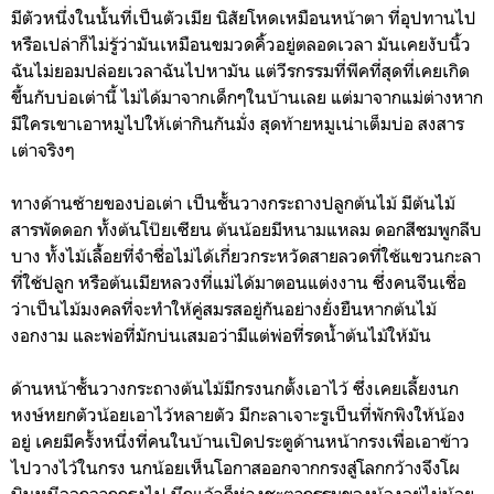
มีตัวหนึ่งในนั้นที่เป็นตัวเมีย นิสัยโหดเหมือนหน้าตา ที่อุปทานไป
หรือเปล่าก็ไม่รู้ว่ามันเหมือนขมวดคิ้วอยู่ตลอดเวลา มันเคยงับนิ้ว
ฉันไม่ยอมปล่อยเวลาฉันไปหามัน แต่วีรกรรมที่พีคที่สุดที่เคยเกิด
ขึ้นกับบ่อเต่านี้ ไม่ได้มาจากเด็กๆในบ้านเลย แต่มาจากแม่ต่างหาก
มีใครเขาเอาหมูไปให้เต่ากินกันมั่ง สุดท้ายหมูเน่าเต็มบ่อ สงสาร
เต่าจริงๆ
ทางด้านซ้ายของบ่อเต่า เป็นชั้นวางกระถางปลูกต้นไม้ มีต้นไม้
สารพัดดอก ทั้งต้นโป๊ยเซียน ต้นน้อยมีหนามแหลม ดอกสีชมพูกลีบ
บาง ทั้งไม้เลื้อยที่จำชื่อไม่ได้เกี่ยวกระหวัดสายลวดที่ใช้แขวนกะลา
ที่ใช้ปลูก หรือต้นเมียหลวงที่แม่ได้มาตอนแต่งงาน ซึ่งคนจีนเชื่อ
ว่าเป็นไม้มงคลที่จะทำให้คู่สมรสอยู่กันอย่างยั่งยืนหากต้นไม้
งอกงาม และพ่อที่มักบ่นเสมอว่ามีแต่พ่อที่รดน้ำต้นไม้ให้มัน
ด้านหน้าชั้นวางกระถางต้นไม้มีกรงนกตั้งเอาไว้ ซึ่งเคยเลี้ยงนก
หงษ์หยกตัวน้อยเอาไว้หลายตัว มีกะลาเจาะรูเป็นที่พักพิงให้น้อง
อยู่ เคยมีครั้งหนึ่งที่คนในบ้านเปิดประตูด้านหน้ากรงเพื่อเอาข้าว
ไปวางไว้ในกรง นกน้อยเห็นโอกาสออกจากกรงสู่โลกกว้างจึงโผ
บินหนีออกจากกรงไป นึกแล้วก็ห่วงชะตากรรมของน้องอยู่ไม่น้อย