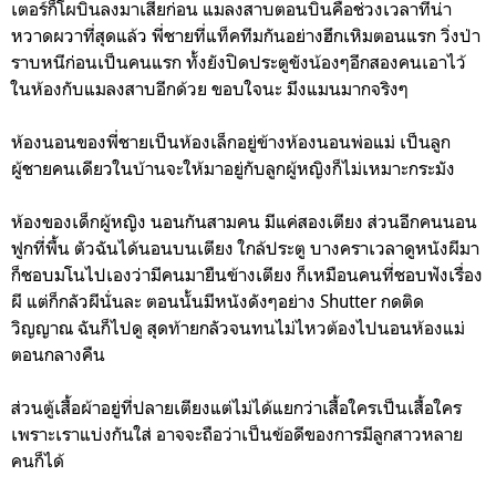
เตอร์ก็โผบินลงมาเสียก่อน แมลงสาบตอนบินคือช่วงเวลาที่น่า
หวาดผวาที่สุดแล้ว พี่ชายที่แท็คทีมกันอย่างฮึกเหิมตอนแรก วิ่งป่า
ราบหนีก่อนเป็นคนแรก ทั้งยังปิดประตูขังน้องๆอีกสองคนเอาไว้
ในห้องกับแมลงสาบอีกด้วย ขอบใจนะ มึงแมนมากจริงๆ
ห้องนอนของพี่ชายเป็นห้องเล็กอยู่ข้างห้องนอนพ่อแม่ เป็นลูก
ผู้ชายคนเดียวในบ้านจะให้มาอยู่กับลูกผู้หญิงก็ไม่เหมาะกระมัง
ห้องของเด็กผู้หญิง นอนกันสามคน มีแค่สองเตียง ส่วนอีกคนนอน
ฟูกที่พื้น ตัวฉันได้นอนบนเตียง ใกล้ประตู บางคราเวลาดูหนังผีมา
ก็ชอบมโนไปเองว่ามีคนมายืนข้างเตียง ก็เหมือนคนที่ชอบฟังเรื่อง
ผี แต่ก็กลัวผีนั่นละ ตอนนั้นมีหนังดังๆอย่าง Shutter กดติด
วิญญาณ ฉันก็ไปดู สุดท้ายกลัวจนทนไม่ไหวต้องไปนอนห้องแม่
ตอนกลางคืน
ส่วนตู้เสื้อผ้าอยู่ที่ปลายเตียงแต่ไม่ได้แยกว่าเสื้อใครเป็นเสื้อใคร
เพราะเราแบ่งกันใส่ อาจจะถือว่าเป็นข้อดีของการมีลูกสาวหลาย
คนก็ได้