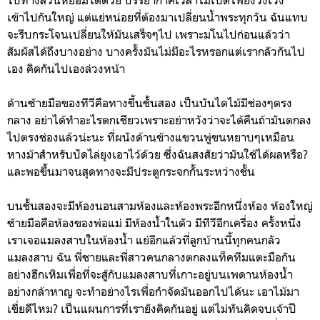
เข้าไปกันใหญ่ แต่แย่หน่อยที่ต้องมาเปลี่ยนน้ำพระทุกวัน ฉันแทบ
จะรีบกระโจนเปลี่ยนให้มันเสร็จๆไป เพราะมโนไปก่อนแล้วว่า
สัมผัสได้ถึงบางอย่าง บางครั้งมันไม่มีอะไรหรอกแต่เรากลัวกันไป
เอง คิดกันไปเองล่วงหน้า
ด้านซ้ายมือของทีวีคือทางขึ้นชั้นสอง เป็นบันไดไม้มีช่องๆตรง
กลาง อย่าได้ทำอะไรตกเชียวเพราะอย่าหวังว่าจะได้คืนถ้ามันตกลง
ไปตรงช่องแล้วน่ะนะ ที่ผนังด้านข้างแขวนพู่ขนหยาบๆเหมือน
หางม้าสำหรับปัดไล่ยุงเอาไว้ด้วย ซึ่งฉันสงสัยว่ามันใช้ได้ผลหรือ?
และพอขึ้นมาจนสุดทางจะมีประตูกระจกกั้นระหว่างชั้น
บนชั้นสองจะมีห้องนอนสามห้องและห้องพระอีกหนึ่งห้อง ห้องใหญ่
ซ้ายมือคือห้องของพ่อแม่ มีห้องน้ำในตัว มีทีวีอีกเครื่อง ครั้งหนึ่ง
เราเจอแมลงสาบในห้องน้ำ แย่อีกแล้วที่ลูกบ้านนี้ทุกคนกลัว
แมลงสาบ ฉัน พี่ชายและพี่สาวคนกลางตกลงแท็คทีมแตะมือกัน
อย่างฮึกเหิมเพื่อที่จะสู้กับแมลงสาบที่เกาะอยู่บนเพดานห้องน้ำ
อย่างกล้าหาญ จะทำอย่างไรเพื่อกำจัดมันออกไปได้นะ เอาไม้มา
เขี่ยดีไหม? เป็นแผนการที่เรายังคิดกันอยู่ แต่ไม่ทันคิดจบเจ้าปี