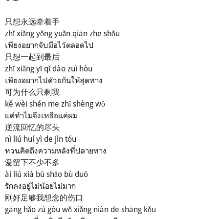
只想永远牵着手
zhǐ xiǎng yǒng yuǎn qiān zhe shǒu
เพียงอยากจับมือไว้ตลอดไป
只想一起到最后
zhǐ xiǎng yī qǐ dào zuì hòu
เพียงอยากไปด้วยกันให้สุดทาง
可为什么只剩我
kě wèi shén me zhǐ shèng wǒ
แต่ทำไมจึงเหลือแค่ผม
逆流回忆的尽头
nì liú huí yì de jìn tóu
หวนคิดถึงความหลังที่ปลายทาง
爱留下不少不多
ài liú xià bù shǎo bù duō
รักคงอยู่ไม่น้อยไม่มาก
刚好足够我想念的伤口
gāng hǎo zú gòu wǒ xiǎng niàn de shāng kǒu