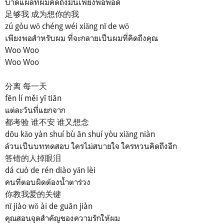
บาดแผลที่ผมคิดถึงมันเพียงพอพอดี
足够我 成为想你的我
zú gòu wǒ chéng wéi xiǎng nǐ de wǒ
เพียงพอสำหรับผม ที่จะกลายเป็นผมที่คิดถึงคุณ
Woo Woo
Woo Woo
分离 每一天
fēn lí měi yī tiān
แต่ละวันที่แยกจาก
都考验 谁不安 谁又想念
dōu kǎo yàn shuí bù ān shuí yòu xiǎng niàn
ล้วนเป็นบททดสอบ ใครไม่สบายใจ ใครหวนคิดถึงอีก
答错的人掉眼泪
dá cuò de rén diào yǎn lèi
คนที่ตอบผิดต้องน้ำตาร่วง
你教我爱的关键
nǐ jiào wǒ ài de guān jiàn
คุณสอนจุดสำคัญของความรักให้ผม