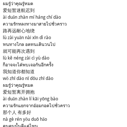
ผมรู้ว่าคุณรู้หมด
爱短暂迷航迟到
ài duǎn zhàn mí háng chí dào
ความรักหลงทางมาสายไปชั่วคราว
路再远耐心地绕
lù zài yuǎn nài xīn dì rào
หนทางไกล อดทนเดินวนไป
就可能再次遇到
lù kě néng zài cì yù dào
ก็อาจจะได้พบเจอกันอีกครั้ง
我知道你都知道
wǒ zhī dào nǐ dōu zhī dào
ผมรู้ว่าคุณรู้หมด
爱短暂离开拥抱
ài duǎn zhàn lí kāi yōng bào
ความรักแยกจากอ้อมกอดไปชั่วคราว
那个人 有多好
nà gè rén yǒu duō hǎo
คนคนนั้นดีแค่ไหน