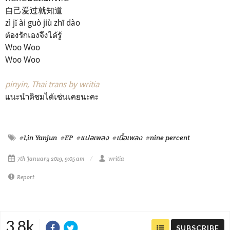
自己爱过就知道
zì jǐ ài guò jiù zhī dào
ต้องรักเองจึงได้รู้
Woo Woo
Woo Woo
pinyin, Thai trans by writia
แนะนำติชมได้เช่นเคยนะคะ
#Lin Yanjun
#EP
#แปลเพลง
#เนื้อเพลง
#nine percent
7th January 2019, 9:05 am
writia
Report
3.8k
SUBSCRIBE