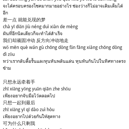
จะได้ครอบครองโชคมากมายอย่างไร ช่องว่างก็ไม่อาจเติมเต็มได้
อีก
差一点 就能兑现的梦
chà yī diǎn jiù néng duì xiàn de mèng
ฝันที่อีกนิดเดียวก็จะทำได้สำเร็จ
我们却顽固冲动 反方向冲动地走
wǒ mēn què wán gù chōng dòng fǎn fāng xiàng chōng dòng
dì zǒu
ทว่าเรากลับดื้อรั้นและหุนหันพลันแล่น หุนหันกันไปในทิศทางตรง
ข้าม
只想永远牵着手
zhǐ xiǎng yǒng yuǎn qiān zhe shǒu
เพียงอยากจับมือไว้ตลอดไป
只想一起到最后
zhǐ xiǎng yī qǐ dào zuì hòu
เพียงอยากไปด้วยกันให้สุดทาง
可为什么只剩我