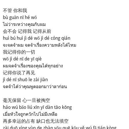
不管 你和我
bù guǎn nǐ hé wǒ
ไม่ว่าระหว่างคุณกับผม
会不会 记得我 记得从前
huì bú huì jì dé wǒ jì dé cóng qián
จะจดจำผม จดจำเรื่องความหลังได้ไหม
我记得你的一切
wǒ jì dé nǐ de yī qiè
ผมจดจำเรื่องของคุณได้ทุกอย่าง
记得你说了再见
jì dé nǐ shuō le zài jiàn
จดจำได้ว่าคุณพูดออกมาว่าลาก่อน
毫无保留 心一旦被掏空
háo wú bǎo liú xīn yī dàn tāo kōng
เมื่อหัวใจถูกควักไปไม่มีเหลือ
再多幸运的占有 缺口也无法填空
zài duō xìng yùn de zhàn yǒu quē kǒu yě wú fǎ tián kòng