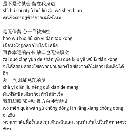
是不是你就会 留在我身边
shì bú shì nǐ jiù huì liú zài wǒ shēn biān
คุณก็จะยังอยู่ข้างกายผมใช่ไหม
毫无保留 心一旦被掏空
háo wú bǎo liú xīn yī dàn tāo kōng
เมื่อหัวใจถูกควักไปไม่มีเหลือ
再多幸运的占有 缺口也无法填空
zài duō xìng yùn de zhàn yǒu quē kǒu yě wú fǎ tián kòng
จะได้ครอบครองโชคมากมายอย่างไร ช่องว่างก็ไม่อาจเติมเต็มได้
อีก
差一点 就能兑现的梦
chà yī diǎn jiù néng duì xiàn de mèng
ฝันที่อีกนิดเดียวก็จะทำได้สำเร็จ
我们却顽固冲动 反方向冲动地走
wǒ mēn què wán gù chōng dòng fǎn fāng xiàng chōng dòng
dì zǒu
ทว่าเรากลับดื้อรั้นและหุนหันพลันแล่น หุนหันกันไปในทิศทางตรง
ข้าม