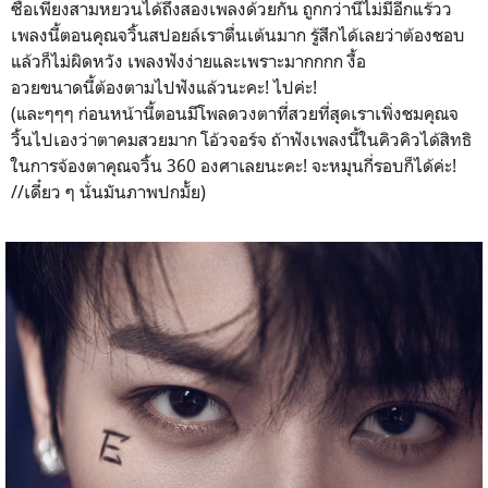
ซื้อเพียงสามหยวนได้ถึงสองเพลงด้วยกัน ถูกกว่านี้ไม่มีอีกแร้วว
เพลงนี้ตอนคุณจวิ้นสปอยล์เราตื่นเต้นมาก รู้สึกได้เลยว่าต้องชอบ
แล้วก็ไม่ผิดหวัง เพลงฟังง่ายและเพราะมากกกก งื้อ
อวยขนาดนี้ต้องตามไปฟังแล้วนะคะ! ไปค่ะ!
(และๆๆๆ ก่อนหน้านี้ตอนมีโพลดวงตาที่สวยที่สุดเราเพิ่งชมคุณจ
วิ้นไปเองว่าตาคมสวยมาก โอ้วจอร์จ ถ้าฟังเพลงนี้ในคิวคิวได้สิทธิ
ในการจ้องตาคุณจวิ้น 360 องศาเลยนะคะ! จะหมุนกี่รอบก็ได้ค่ะ!
//เดี๋ยว ๆ นั่นมันภาพปกมั้ย)