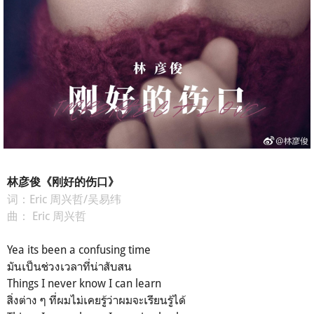
林彦俊《刚好的伤口》
词：Eric 周兴哲/吴易纬
曲： Eric 周兴哲
Yea its been a confusing time
มันเป็นช่วงเวลาที่น่าสับสน
Things I never know I can learn
สิ่งต่าง ๆ ที่ผมไม่เคยรู้ว่าผมจะเรียนรู้ได้