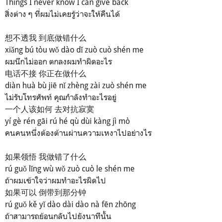
Things I never know I can give back
สิ่งต่าง ๆ ที่ผมไม่เคยรู้ว่าจะให้คืนได้
想不透我 到底做错什么
xiǎng bú tòu wǒ dào dǐ zuò cuò shén me
ผมนึกไม่ออก ตกลงผมทำผิดอะไร
电话不接 你正在做什么
diàn huà bù jiē nǐ zhèng zài zuò shén me
ไม่รับโทรศัพท์ คุณกำลังทำอะไรอยู่
一个人该如何 去对抗寂寞
yí gè rén gāi rú hé qù dùi kàng jì mò
คนคนหนึ่งต้องต้านผ่านความเหงาไปอย่างไร
如果领悟 我做错了什么
rú guǒ lǐng wù wǒ zuò cuò le shén me
ถ้าผมเข้าใจว่าผมทำอะไรผิดไป
如果可以 倒带到那分钟
rú guǒ kě yǐ dào dài dào nà fēn zhōng
ถ้าสามารถย้อนกลับไปยังนาทีนั้น