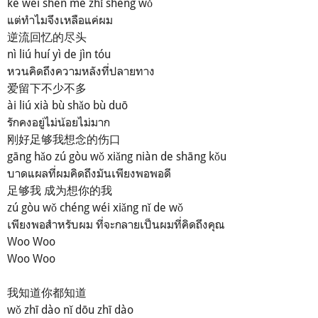
kě wèi shén me zhǐ shèng wǒ
แต่ทำไมจึงเหลือแค่ผม
逆流回忆的尽头
nì liú huí yì de jìn tóu
หวนคิดถึงความหลังที่ปลายทาง
爱留下不少不多
ài liú xià bù shǎo bù duō
รักคงอยู่ไม่น้อยไม่มาก
刚好足够我想念的伤口
gāng hǎo zú gòu wǒ xiǎng niàn de shāng kǒu
บาดแผลที่ผมคิดถึงมันเพียงพอพอดี
足够我 成为想你的我
zú gòu wǒ chéng wéi xiǎng nǐ de wǒ
เพียงพอสำหรับผม ที่จะกลายเป็นผมที่คิดถึงคุณ
Woo Woo
Woo Woo
我知道你都知道
wǒ zhī dào nǐ dōu zhī dào