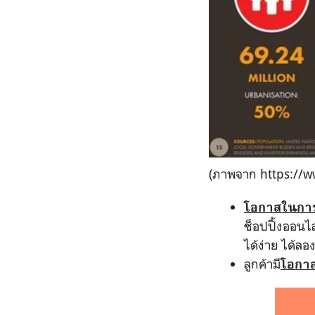
(ภาพจาก https://w
โอกาสในการ
ช็อปปิ้งออนไล
ได้ง่าย ได้ลอ
ลูกค้ามี
โอกาส