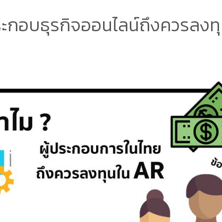
ระกอบธุรกิจออนไลน์ถึงควรลงท