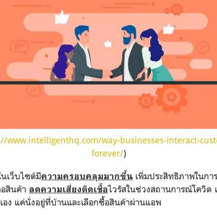
://www.intelligenthq.com/way-businesses-interact-cus
forever/
)
ในเว็บไซต์มี
เพิ่มประสิทธิภาพในการใ
ความครอบคลุมมากขึ้น
่อสินค้า
ไวรัสในช่วงสถานการณ์โควิด เ
ลดความเสี่ยงติดเชื้อ
าเอง แค่นั่งอยู่ที่บ้านและเลือกซื้อสินค้าผ่านแอพ