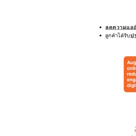
ลดความแออั
ลูกค้าได้รับ
ป