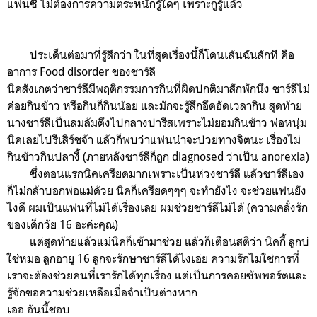
แฟนซี ไม่ต้องการความตระหนักรู้ใดๆ เพราะกูรู้แล้ว
ประเด็นต่อมาที่รู้สึกว่า ในที่สุดเรื่องนี้ก็โดนเส้นฉันสักที คือ
อาการ Food disorder ของชาร์ลี
นิคสังเกตว่าชาร์ลีมีพฤติกรรมการกินที่ผิดปกติมาสักพักนึง ชาร์ลีไม่
ค่อยกินข้าว หรือกินก็กินน้อย และมักจะรู้สึกอึดอัดเวลากิน สุดท้าย
นางชาร์ลีเป็นลมล้มตึงไปกลางปารีสเพราะไม่ยอมกินข้าว พ่อหนุ่ม
นิคเลยไปรีเสิร์ชจ้า แล้วก็พบว่าแฟนน่าจะป่วยทางจิตนะ เรื่องไม่
กินข้าวกินปลางี้ (ภายหลังชาร์ลีก็ถูก diagnosed ว่าเป็น anorexia)
ซึ่งตอนแรกนิคเครียดมากเพราะเป็นห่วงชาร์ลี แล้วชาร์ลีเอง
ก็ไม่กล้าบอกพ่อแม่ด้วย นิคก็เครียดๆๆๆ จะทำยังไง จะช่วยแฟนยัง
ไงดี ผมเป็นแฟนที่ไม่ได้เรื่องเลย ผมช่วยชาร์ลีไม่ได้ (ความคลั่งรัก
ของเด็กวัย 16 อะค่ะคุณ)
แต่สุดท้ายแล้วแม่นิคก็เข้ามาช่วย แล้วก็เตือนสติว่า นิคกี้ ลูกบ่
ใช่หมอ ลูกอายุ 16 ลูกจะรักษาชาร์ลีได้ไงเอ่ย ความรักไม่ใช่การที่
เราจะต้องช่วยคนที่เรารักได้ทุกเรื่อง แต่เป็นการคอยซัพพอร์ตและ
รู้จักขอความช่วยเหลือเมื่อจำเป็นต่างหาก
เออ อันนี้ชอบ