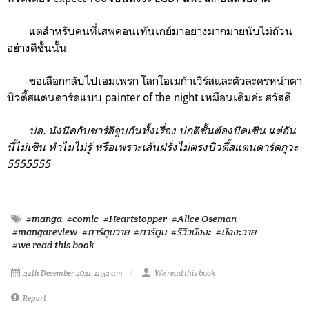
แต่สำหรับคนที่เสพคอนเท้นเกย์มาอย่างมากมายนับไม่ถ้วน
อย่างดิชั้นนั้น
ขอเลือกกลับไปเอมเพรก โลกโอเมก้าเวิร์สและตัวละครหน้าตา
บิวตี้สแตนดาร์ดแบบ painter of the night เหมือนเดิมค่ะ สวัสดี
ปล. นังนิคกับชาร์ลีจูบกันทั้งเรื่อง ปกติชั้นต้องบิดเขิน แต่อัน
นี้ไม่เขิน ทำไมไม่รู้ หรือเพราะเส้นฝรั่งไม่ตรงบิวตี้สแตนดาร์ดกุวะ
5555555
#manga
#comic
#Heartstopper
#Alice Oseman
#mangareview
#การ์ตูนวาย
#การ์ตูน
#รีวิวมังงะ
#มังงะวาย
#we read this book
24th December 2021, 11:52 am
We read this book
Report