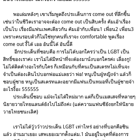
พอเล่มหลังๆ เขาเริ่มพูดถึงประเด็นการ come out ที่ลึกขึ้น
เช่นว่าในชีวิตเราอาจจะต้อง come out เป็นสิบครั้ง คัมเอ๊าเรื่อง
เป็นไบ เรื่องมีแฟนเพศเดียวกัน คัมเอ๊ากับเพื่อน1 เพื่อน2 เพื่อน3
เพราะคนรอบตัวก็ไม่ใช่ทุกคนที่เราจะ comfortable พูดเรื่อง
come out งี้ได้ เออ อันนี้ได้ อันนี้ดี
อีกประเด็นที่ชอบคือ การไม่ได้บอกใครว่าเป็น LGBT เป็น
สิทธิ์ของเราค่ะ เราไม่ได้มีหน้าที่จะต้องมานั่งบอกใครค่ะ เลื่องกู!
ไม่ได้ติดค้างอะไรกับใคร ก็เหมือนกับที่คนเป็นสเตรทไม่เห็นจะ
จำเป็นต้องเดินไปบอกพ่อแม่เลยว่า พ่อ! หนูเป็นผู้หญิงจ้า แล้วก็
ชอบผู้ชาย หนูเป็นสเตรทและอยากมีแฟนเป็นหมอที่เป็นผู้ชายจ้า
อะไรงี้อะ 555555
ประเด็นนี้ชอบ แม้จะไม่ได้ใหม่มาก แต่ก็เป็นเมสเสจที่หลายๆ
นิยายวายไทยแลนด์ยังไปไม่ถึงค่ะ (แต่ความแฟนซียังยกให้นิยาย
วายไทยชนะเลิศ)
เราไม่ได้วู้วว้าวประเด็น LGBT เท่าไหร่ อย่างที่บอกคือชิน
แล้ว อ่านมาเยอะ เสพเยอะมากตั้งแต่ม.1 มันอยู่ในจุดที่ต้องการ