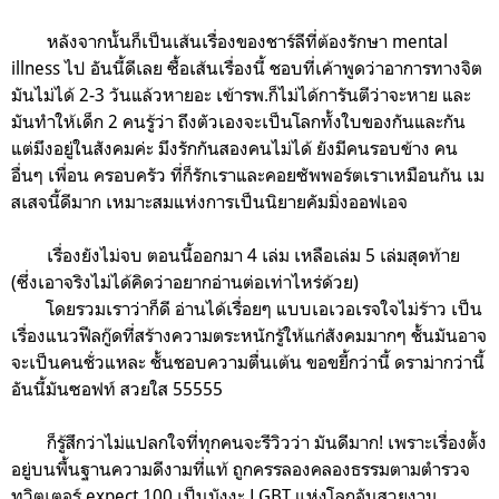
หลังจากนั้นก็เป็นเส้นเรื่องของชาร์ลีที่ต้องรักษา mental
illness ไป อันนี้ดีเลย ซื้อเส้นเรื่องนี้ ชอบที่เค้าพูดว่าอาการทางจิต
มันไม่ได้ 2-3 วันแล้วหายอะ เข้ารพ.ก็ไม่ได้การันตีว่าจะหาย และ
มันทำให้เด็ก 2 คนรู้ว่า ถึงตัวเองจะเป็นโลกทั้งใบของกันและกัน
แต่มึงอยู่ในสังคมค่ะ มึงรักกันสองคนไม่ได้ ยังมีคนรอบข้าง คน
อื่นๆ เพื่อน ครอบครัว ที่ก็รักเราและคอยซัพพอร์ตเราเหมือนกัน เม
สเสจนี้ดีมาก เหมาะสมแห่งการเป็นนิยายคัมมิ่งออฟเอจ
เรื่องยังไม่จบ ตอนนี้ออกมา 4 เล่ม เหลือเล่ม 5 เล่มสุดท้าย
(ซึ่งเอาจริงไม่ได้คิดว่าอยากอ่านต่อเท่าไหร่ด้วย)
โดยรวมเราว่าก็ดี อ่านได้เรื่อยๆ แบบเอเวอเรจใจไม่ร้าว เป็น
เรื่องแนวฟีลกู๊ดที่สร้างความตระหนักรู้ให้แก่สังคมมากๆ ชั้นมันอาจ
จะเป็นคนชั่วแหละ ชั้นชอบความตื่นเต้น ขอขยี้กว่านี้ ดราม่ากว่านี้
อันนี้มันซอฟท์ สวยใส 55555
ก็รู้สึกว่าไม่แปลกใจที่ทุกคนจะรีวิวว่า มันดีมาก! เพราะเรื่องตั้ง
อยู่บนพื้นฐานความดีงามที่แท้ ถูกครรลองคลองธรรมตามตำรวจ
ทวิตเตอร์ expect 100 เป็นมังงะ LGBT แห่งโลกอันสวยงาม