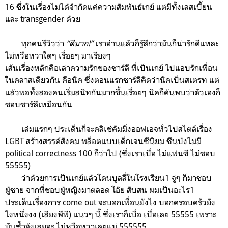
16 ซึ่งในเรื่องไม่ได้จำกัดแค่ความสัมพันธ์เกย์ แต่มีทั้งเลสเบี้ยน
และ transgender ด้วย
ทุกคนรีวิวว่า
“ดีมาก!”
เราอ่านแล้วก็รู้สึกว่ามันก็น่ารักดีแหละ
ไม่หวือหวาใดๆ เรื่อยๆ มาเรียงๆ
เส้นเรื่องหลักคือเล่าความรักของชาร์ลี ที่เป็นเกย์ ไปแอบรักเพื่อน
ในคลาสเดียวกัน คือนิค ซึ่งตอนแรกชาร์ลีคิดว่านิคเป็นสเตรท แต่
แล้วพอทั้งสองคนเริ่มสนิทกันมากขึ้นเรื่อยๆ นิคก็ค้นพบว่าตัวเองก็
ชอบชาร์ลีเหมือนกัน
เล่มแรกๆ ประเด็นก็จะคลิเช่คัมมิ่งออฟเอจทั่วไปสไตล์เรื่อง
LGBT สร้างสรรค์สังคม พล็อตแบบเด็กเจนซีนิยม ซีนบ้งไม่มี
political correctness 100 ก็ว่าไป (ซึ่งเราเบื่อ ไม่แฟนซี ไม่ชอบ
55555)
ว่าด้วยการเป็นเกย์แล้วโดนบูลลี่ในโรงเรียน1 จู่ๆ ก็มาชอบ
ผู้ชาย จากที่ชอบผู้หญิงมาตลอด โอ๊ย สับสน ผมเป็นอะไร1
ประเด็นเรื่องการ come out จะบอกเพื่อนยังไง บอกครอบครัวยัง
ไงหนึ่งงง (เสียงพีพี) แนวๆ นี้ ซึ่งเราก็เบื่อ เบื่อเลย 55555 เพราะ
มันซ้ำจังเลยอะ ไม่หวือหวาเลยแม่ 555555