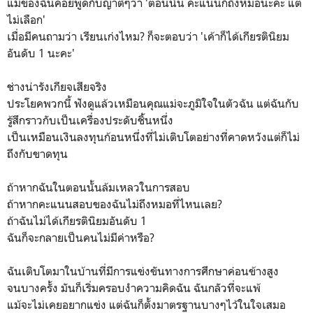
แม่ของฉันคอยพูดกับญาติๆว่า 'ตอนนั้น คะแนนก็ถึงหมอนะคะ แต่
ไม่เลือก'
เมื่อมีคนถามว่า เรียนเก่งไหม? ก็จะตอบว่า 'เค้าก็ได้เกียรตินิยม
อันดับ 1 นะคะ'
ช่างน่ารังเกียจเสียจริง
ประโยคพวกนี้ ฟังดูแล้วเหมือนคุณแม่จะภูมิใจในตัวฉัน แต่ฉันกับ
รู้สึกราวกับเป็นเครื่องประดับชิ้นหนึ่ง
เป็นเหมือนเงินลงทุนก้อนหนึ่งที่ไม่เติบโตอย่างที่คาดหวังแต่ก็ไม่
ถึงกับขาดทุน
ถ้าหากฉันในตอนนั้นล้มเหลวในการสอบ
ถ้าหากคะแนนสอบของฉันไม่ถึงหมอที่ไหนเลย?
ถ้าฉันไม่ได้เกียรตินิยมอันดับ 1
ฉันก็จะกลายเป็นคนไม่มีค่าหรือ?
ฉันเติบโตมาในบ้านที่มีการแข่งขันทางการศึกษาค่อนข้างสูง
จนบางครั้ง มันก็เริ่มครอบงำความคิดฉัน ฉันกลัวที่จะแพ้
แม้จะไม่เคยอยากแข่ง แต่ฉันก็ตั้งมาตรฐานบางๆไว้ในใจเสมอ