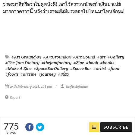
ว่าจะมาดีหรือว่าไปดูหนังดี) เอาไว้คราวหน้าจะกำเงินมาเปย์
มากกว่าคราวนี้ หวังว่าเราจะยังมีแรงออกไปไหนมาไหนอีกนะ!
#Art Ground 03
#ArtGround03
#Art Gound
#art
#Gallery
#The Jam Factory
#thejamfactory
#Zine
#book
#books
#Make A Zine
#SpaceBarGallery
#Space Bar
#artist
#food
#foods
#artzine
#journey
#เที่ยว
25th February 2018, 2:18 pm
thefirstofmine
Report
775
SUBSCRIBE
VIEWS