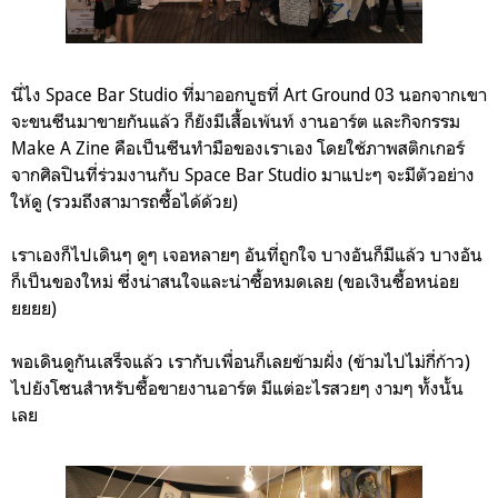
นี่ไง Space Bar Studio ที่มาออกบูธที่ Art Ground 03 นอกจากเขา
จะขนซีนมาขายกันแล้ว ก็ยังมีเสื้อเพ้นท์ งานอาร์ต และกิจกรรม
Make A Zine คือเป็นซีนทำมือของเราเอง โดยใช้ภาพสติกเกอร์
จากศิลปินที่ร่วมงานกับ Space Bar Studio มาแปะๆ จะมีตัวอย่าง
ให้ดู (รวมถึงสามารถซื้อได้ด้วย)
เราเองก็ไปเดินๆ ดูๆ เจอหลายๆ อันที่ถูกใจ บางอันก็มีแล้ว บางอัน
ก็เป็นของใหม่ ซึ่งน่าสนใจและน่าซื้อหมดเลย (ขอเงินซื้อหน่อย
ยยยย)
พอเดินดูกันเสร็จแล้ว เรากับเพื่อนก็เลยข้ามฝั่ง (ข้ามไปไม่กี่ก้าว)
ไปยังโซนสำหรับซื้อขายงานอาร์ต มีแต่อะไรสวยๆ งามๆ ทั้งนั้น
เลย