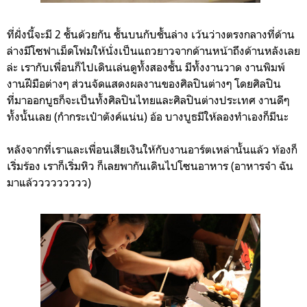
ที่ฝั่งนี้จะมี 2 ชั้นด้วยกัน ชั้นบนกับชั้นล่าง เว้นว่างตรงกลางที่ด้าน
ล่างมีโซฟาเม็ดโฟมให้นั่งเป็นแถวยาวจากด้านหน้าถึงด้านหลังเลย
ล่ะ เรากับเพื่อนก็ไปเดินเล่นดูทั้งสองชั้น มีทั้งงานวาด งานพิมพ์
งานฝีมือต่างๆ ส่วนจัดแสดงผลงานของศิลปินต่างๆ โดยศิลปิน
ที่มาออกบูธก็จะเป็นทั้งศิลปินไทยและศิลปินต่างประเทศ งานดีๆ
ทั้งนั้นเลย (กำกระเป๋าตังค์แน่น) อ้อ บางบูธมีให้ลองทำเองก็มีนะ
หลังจากที่เราและเพื่อนเสียเงินให้กับงานอาร์ตเหล่านั้นแล้ว ท้องก็
เริ่มร้อง เราก็เริ่มหิว ก็เลยพากันเดินไปโซนอาหาร (อาหารจ๋า ฉัน
มาแล้ววววววววว)