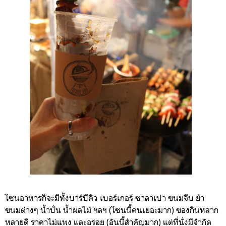
โซนอาหารก็จะมีทั้งบาร์บีคิว เบอร์เกอร์ ซาลาเปา ขนมจีบ ยำ
ขนมต่างๆ น้ำปั่น น้ำผลไม้ ฯลฯ (โซนนี้คนเยอะมาก) ของกินหลาก
หลายดี ราคาไม่แพง และอร่อย (อันนี้สำคัญมาก) แต่ที่นั่งมีจำกัด