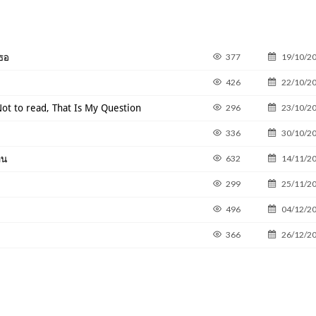
เธอ
377
19/10/2
426
22/10/2
 Not to read, That Is My Question
296
23/10/2
336
30/10/2
าน
632
14/11/2
299
25/11/2
496
04/12/2
366
26/12/2