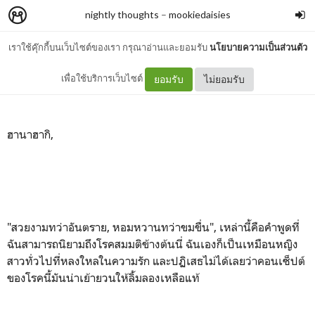
nightly thoughts
–
mookiedaisies
เราใช้คุ๊กกี้บนเว็บไซต์ของเรา กรุณาอ่านและยอมรับ
นโยบายความเป็นส่วนตัว
1:11 AM
เพื่อใช้บริการเว็บไซต์
ยอมรับ
ไม่ยอมรับ
ฮานาฮากิ,
"สวยงามทว่าอันตราย, หอมหวานทว่าขมขื่น", เหล่านี้คือคำพูดที่
ฉันสามารถนิยามถึงโรคสมมติข้างต้นนี่ ฉันเองก็เป็นเหมือนหญิง
สาวทั่วไปที่หลงใหลในความรัก และปฏิเสธไม่ได้เลยว่าคอนเซ็ปต์
ของโรคนี้มันน่าเย้ายวนให้ลิ้มลองเหลือแท้