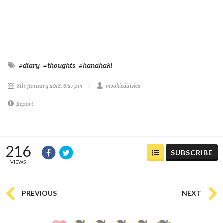
#diary
#thoughts
#hanahaki
8th January 2018, 6:27 pm
mookiedaisies
Report
216
SUBSCRIBE
VIEWS
PREVIOUS
NEXT