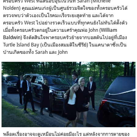
ครอบครัว
West
ที่แสนอบอุ่นในวันที่
Sarah (
Michelle
Nolden)
คุณแม่คนเก่งผู้เป็นศูนย์รวมจิตใจของทั้งครอบครัวได้
ตรวจพบว่าตัวเองเป็นโรคมะเร็งระยะสุดท้าย และได้จาก
ครอบครัว
West
ไปอย่างรวดเร็วแบบที่ทุกคนยังไม่ทันได้ตั้งตัว
เมื่อทั้งครอบครัวตกอยู่ในความเศร้าคุณพ่อ
John (
William
Baldwin
)
จึงตัดสินใจพาครอบครัวย้ายจากบอสตันไปอยู่ที่เมือง
Turtle Island Bay
(
เป็นเมืองสมมติในซีรีย์)
ในแคนาดาซึ่งเป็น
บ้านเกิดของทั้ง
Sarah
และ
John
พล็อตเรื่องอาจจะดูเหมือนไม่ค่อยมีอะไร แต่หลังจากการตายของ