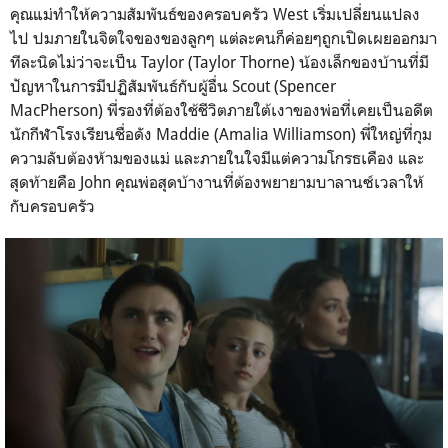
คุณแม่ทำให้ความสัมพันธ์ของครอบครัว
West
เริ่มเปลี่ยนแปลง
ไป ปมภายในจิตใจของของลูกๆ แต่ละคนก็ค่อยๆถูกเปิดเผยออกมา
ทีละนิดไม่ว่าจะเป็น
Taylor (
Taylor Thorne
)
น้องเล็กของบ้านที่มี
ปัญหาในการมีปฏิสัมพันธ์กับผู้อื่น
Scout (
Spencer
MacPherson
)
พี่รองที่ต้องใช้ชีวิตภายใต้เงาของพ่อที่เคยเป็นอดีต
นักกีฬาโรงเรียนชื่อดัง
Maddie
(
Amalia Williamson
) พี่ใหญ่ที่กุม
ความลับต้องห้ามของแม่ และภายในใจมีแต่ความโกรธเคือง และ
สุดท้ายคือ
John
คุณพ่อสุดบ้างานที่ต้องพยายามบาลานซ์เวลาให้
กับครอบครัว