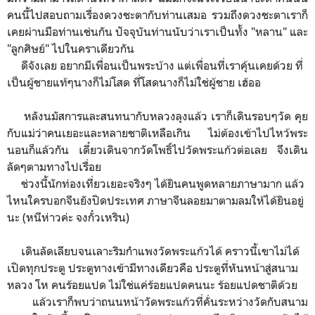
คนนี้ไปสอบถามเรื่องดวงชะตากับท่านเสมอ รวมถึงดวงชะตาเราก็
เคยผ่านมือท่านเช่นกัน ปัจจุบันท่านนับว่าเราเป็นทั้ง "หลาน" และ
"ลูกศิษย์" ไปในคราเดียวกัน
ดีจังเลย อยากมีเพื่อนเป็นพระบ้าง แต่เพื่อนที่เราคุ้นเคยด้วย ที่
เป็นผู้ชายแท้ๆนางก็ไม่โสด ที่โสดนางก็ไม่ใช่ผู้ชาย เฮ้ออ
หลังนมัสการและสนทนากับหลวงลุงแล้ว เราก็เดินรอบๆวัด คุย
กับแม่ว่าคนเยอะและหลายชาติเหลือเกิน ไม่ต้องเข้าไปไหว้พระ
นอนก็แล้วกัน เดี๋ยวเดินจากวัดโพธิ์ไปวัดพระแก้วต่อเลย จึงเดิน
ลัดๆตามทางไปเรื่อย
ช่วงนี้นักท่องเที่ยวเยอะจริงๆ ได้ยินคนพูดหลายภาษามาก แล้ว
ไหนใครบอกจีนยังปิดประเทศ ภาษาจีนลอยมาตามลมให้ได้ยินอยู่
นะ (หนีห่าวค่ะ จงกั๋วเหริน)
เดินลัดเลียบจนเลาะริมกำแพงวัดพระแก้วได้ คราวนี้เขาไม่ได้
เปิดทุกประตู ประตูทางเข้ามีทางเดียวคือ ประตูที่หันหน้าสู่สนาม
หลวง โห คนร้อยแปด ไม่ใช่แค่ร้อยแปดคนนะ ร้อยแปดชาติด้วย
แล้วเราก็พบว่าถนนหน้าวัดพระแก้วที่คั่นระหว่างวัดกับสนาม