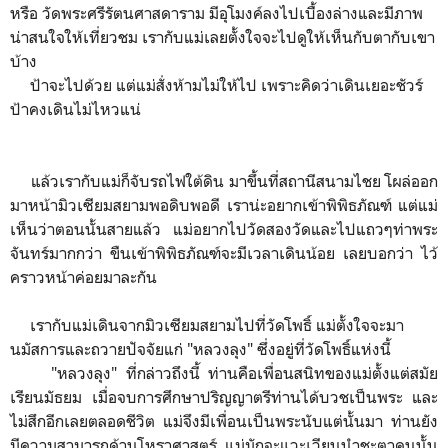
หรือ วัดพระศรีรัตนศาสดาราม มีอุโมงค์ลงไปเบื้องล่างและมีภาพ
น่าสนใจให้เที่ยวชม เรากับแม่เลยตั้งใจจะไปดูให้เห็นกับตากับเขา
บ้าง
ป้าจะไปด้วย แต่แม่สั่งห้ามไม่ให้ไป เพราะคิดว่าเดินเยอะชัวร์
ป้าคงเดินไม่ไหวแน่
แล้วเรากับแม่ก็จับรถไฟใต้ดิน มาขึ้นที่สถานีสนามไชย โผล่ออก
มาหน้ามิวเซียมสยามพอดิบพอดี เราน่ะอยากเข้าพิพิธภัณฑ์ แต่แม่
เห็นว่าตอนนั้นสายแล้ว แม่อยากไปวัดสองวัดและไปแถวๆท่าพระ
จันทร์มากกว่า ขืนเข้าพิพิธภัณฑ์จะมีเวลาเดินน้อย เลยบอกว่า ไว้
คราวหน้าค่อยมาละกัน
เรากับแม่เดินจากมิวเซียมสยามไปที่วัดโพธิ์ แม่ตั้งใจจะมา
นมัสการและถวายปัจจัยแก่ "หลวงลุง" ซึ่งอยู่ที่วัดโพธิ์แห่งนี้
"หลวงลุง" ที่กล่าวถึงนี้ ท่านคือเพื่อนสนิทของแม่ตั้งแต่สมัย
เรียนมัธยม เมื่อจบการศึกษาปริญญาตรีท่านได้บวชเป็นพระ และ
ไม่สึกอีกเลยตลอดชีวิต แม่จึงมีเพื่อนเป็นพระนับแต่นั้นมา ท่านยัง
มีความสามารถด้านโหราศาสตร์ แม่มักจะแวะเวียนนำชะตาคนนั้น