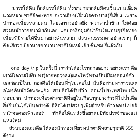
มารถใต้ดิน ก็กลับรถใต้ดิน ทั้งขามาขากลับมีคนขึ้นแน่นเอี้ยด
แถมหลายชาติอีกตะหาก จะว่าเสี่ยง(เรื่องโรคระบาด)ก็เสี่ยง เพราะ
นักท่องเที่ยวหลายคน โดยเฉพาะอย่างยิ่ง พวกตาน้ำข้าว ไม่ค่อย
สวมหน้ากากอนามัยกันเลย แต่มองอีกมุมก็น่าชื่นใจแทนธุรกิจท่อง
เที่ยวที่มีรายได้ขึ้นมาอย่างล้นหลาม ส่วนคนธรรมดาอย่างเราๆ ก็
คิดเสียว่า มีอาหารตานานาชาติให้เหล่ เอ๊ย ชื่นชม ก็แล้วกัน
one day trip ในครั้งนี้ เราว่าได้อะไรหลายอย่าง อย่างแรก คือ
เรามีโอกาสได้รับพร(จากหลวงลุง)และไหว้พระเป็นสิริมงคลแก่ตัว
เองก่อนปีใหม่ สองคือได้เยือนที่ๆไม่เคยไป นั่นคือท่ามหาราชและ
อุโมงค์หน้าวัดพระแก้ว สามคือได้รับรู้ว่า ตอนนี้ประเทศไทยเนื้อ
หอมมาก นักท่องเที่ยวต่างชาติที่อยู่ในเกือบทุกย่างก้าวที่ไปนั้นคือ
สิ่งยืนยันได้เป็นอย่างดี สี่คือได้รูปสวยๆเพิ่มสำหรับทำวอลเปเปอร์
หน้าจอคอมพิวเตอร์ ห้าคือได้แหล่งซื้อยาดมยี่ห้อประจำของแม่
แห่งใหม่
ส่วนของแถมคือ ได้ส่องนักท่องเที่ยวหน้าตาดีหลายๆชาติ 555
ดีงาม