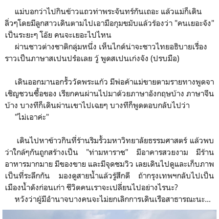
แม่บอกว่าไปกินข้าวแถวท่าพระจันทร์กันเถอะ แล้วแม่ก็เดิน
ลิ่วๆโดยมีลูกสาวเดินตามไปเอามือกุมขมับแล้วร้องว่า "คนเยอะจัง"
เป็นระยะๆ โอ๊ย คนจะเยอะไปไหน
ผ่านชาวต่างชาติกลุ่มหนึ่ง เห็นไกด์น่าจะชาวไทยอธิบายเรื่อง
ราวเป็นภาษาสเปนปร๋อเลย วู้ พูดสเปนเก่งจัง (ปรบมือ)
เดินออกมานอกรั้ววัดพระแก้ว มีพ่อค้าแม่ขายตามรายทางพูดจา
เชิญชวนซื้อของ เรียกคนผ่านไปมาด้วยภาษาอังกฤษบ้าง ภาษาจีน
บ้าง บางทีก็เดินผ่านเขาไปเฉยๆ บางทีก็พูดตอบกลับไปว่า
"ไม่เอาค่ะ"
เดินไปหาข้าวกินที่ร้านริมรั้วมหาวิทยาลัยธรรมศาสตร์ แล้วพบ
ว่าใกล้ๆกันถูกสร้างเป็น "ท่ามหาราช" มีอาคารสวยงาม มีร้าน
อาหารมากมาย มีของขาย และมีจุดชมวิว เลยเดินไปดูและเก็บภาพ
เป็นที่ระลึกกัน มองดูสายน้ำแล้วรู้สึกดี ถ้ากรุงเทพฯกลับไปเป็น
เมืองน้ำดังก่อนเก่า ชีวิตคนเราจะเปลี่ยนไปอย่างไรนะ?
หวังว่าผู้มีอำนาจบางคนจะไม่ยกเลิกการเดินเรือสาธารณะนะ...