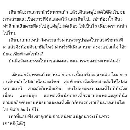
เดินกลับมาแถวหน้าวัดพระแก้ว แล้วเดินลงอุโมงค์ใต้ดินไปชม
ภาพถ่ายและเรื่องราวที่จัดแสดงไว้ และเดินไป...เข้าห้องน้ำ ดีนะ
ทำดี น่าเสียดายที่ลงไปดูแค่อุโมงค์เดียว ไม่เป็นไร เดี๋ยวคราวหน้า
ไปใหม่
เดินบนถนนหน้าวัดพระแก้วผ่านพระรูปของในหลวงรัชกาลที่
๙ แล้วจึงน้อมตัวยกมือไหว้ ฝาหรั่งที่เดินสวนมาคงจะแปลกใจ โอ๊ะ
ยัยเอเชียทำอะไรนั่น?
มันคือวัฒนธรรมในการแสดงความเคารพของประเทศฉันจ้ะ
เดินเลยวัดพระแก้วมาหน่อย คราวนี้แม่เริ่มงอแงแล้ว ไม่อยาก
จะเดินกลับไปสถานีสนามไชย สุดท้ายเราจึงเรียกสามล้อให้ไปส่ง
หน้าสถานี สามล้อก็เหลือเกิน ดันไปส่งตรงทางลงที่ไม่มีบันได
เลื่อน แม่บ่นอุบ แต่พอเห็นนักท่องเที่ยวสามคนพ่อแม่ลูกที่นั่ง
สามล้ออีกคันตามหลังมาและลงที่เดียวกับพวกเราเดินนำลงบันได
ไป ก็เลย อ่ะ ไปก็ไป
เท่าที่แอบฟังเขาคุยกัน สามคนพ่อแม่ลูกน่าจะเป็นชาว
เกาหลี(ใต้?)