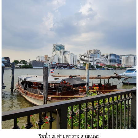
ริมน้ำ ณ ท่ามหาราช สวยเนอะ