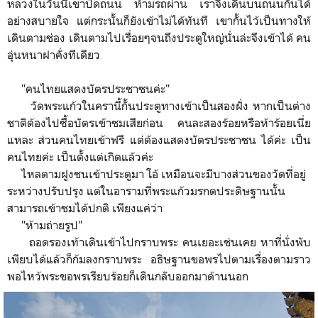
หลวงในวันนี้เขาปิดถนน ห้ามรถผ่าน เราจึงเดินบนถนนกันได้
อย่างสบายใจ แต่กระนั้นก็ยังเข้าไม่ได้ทันที เขากั้นไว้เป็นทางให้
เดินตามช่อง เดินตามไปเรื่อยๆจนถึงประตูใหญ่นั่นล่ะจึงเข้าได้ คน
อุ่นหนาฝาคั่งทีเดียว
"คนไทยแสดงบัตรประชาชนค่ะ"
วัดพระแก้วในครานี้กั้นประตูทางเข้าเป็นสองฝั่ง หากเป็นต่าง
ชาติต้องไปซื้อบัตรเข้าชมเสียก่อน คนละสองร้อยหรือห้าร้อยเนี่ย
แหละ ส่วนคนไทยเข้าฟรี แต่ต้องแสดงบัตรประชาชน ได้ค่ะ เป็น
คนไทยค่ะ เป็นตั้งแต่เกิดแล้วค่ะ
ไหลตามฝูงชนเข้าประตูมา โอ้ เหมือนจะมีบางส่วนของวัดที่อยู่
ระหว่างปรับปรุง แต่ในอารามที่พระแก้วมรกตประดิษฐานนั้น
สามารถเข้าชมได้ปกติ เพียงแค่ว่า
"ห้ามถ่ายรูป"
ถอดรองเท้าเดินเข้าไปกราบพระ คนเยอะเช่นเคย หาที่นั่งพับ
เพียบได้แล้วก็ก้มลงกราบพระ อธิษฐานขอพรไปตามเรื่องตามราว
พอไหว้พระขอพรเรียบร้อยก็เดินกลับออกมาด้านนอก