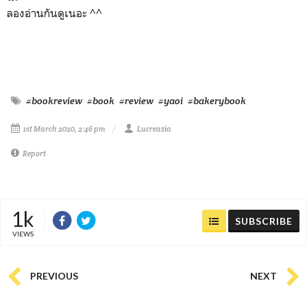
ลองอ่านกันดูเนอะ ^^
#bookreview
#book
#review
#yaoi
#bakerybook
1st March 2020, 2:46 pm
Lucreazia
Report
1k
SUBSCRIBE
VIEWS
PREVIOUS
NEXT