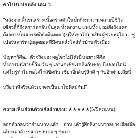
คำโปรยปกหลัง เล่ม 1:
"หลังจากดิ้นรนสร้างเนื้อสร้
างตัวในปักกิ่งมานานหลายปีช
ีวิต
เซียวอี้ก็ถึงคราวตกอับขั้นสุด ทั้งตกงาน แฟนทิ้ง แถมยังถังแตก
ถึงอย่างนั้นสวรรค์ก็ยังมีเ
มตตา(?)ให้เขาได้มาเป็นผู้ช่วยหลูโจว ซู
เปอร์สตาร์หนุ่มสุดฮอตที่
มีคนคลั่งไคล้ทั่วบ้านทั่วเ
มือง
ปัญหาก็คือ... ตัวจริงของหลู
โจวไม่ได้เป็นอย่างที่คิด
ทั้งอารมณ์ร้ายขี้วีน วัน ๆ เอาแต่เช็กเรตติงกับชอปปิงอ
อนไลน์
แต่ไม่รู้ทำไมพอได้ใกล้ชิดก
ัน เซียวอี้กลับรู้สึกดี ๆ กับอีกฝ่ายเสียนี่
หรือว่าที่จริงแล้วเขาจะเป็
นมาโซคิสม์กัน!"
★★★★★(5/5คะแนน)
ความเห็นส่วนตัวหลังอ่านจบ:
ออกตัวก่อนว่าอ่านนานเเล้ว อ่านเเล้วรู้สึกดีงามมากอย่างเสียงลือ
เสียงเล่าอ้างกล่าวขานต่อ ๆ กันมา