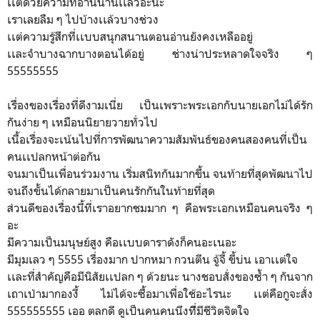
เเต่ด้วยความที่อ่านนานเเล้วอะนะ
เราเลยลืม ๆ ไปบ้างเเล้วบางช่วง
เเต่ความรู้สึกที่เเบบสนุกสนานตอนอ่านยังคงเหลืออยู่
เเละจำบางฉากบางตอนได้อยู่ ช่างน่าประหลาดใจจริง ๆ
55555555
เรื่องของเรื่องที่ดีงามเนี่ย เป็นเพราะพระเอกกับนายเอกไม่ได้รัก
กันง่าย ๆ เหมือนนิยายวายทั่วไป
เนื้อเรื่องจะเน้นไปที่การพัฒนาความสัมพันธ์ของคนสองคนที่เป็น
คนเเปลกหน้าต่อกัน
จนมาเป็นเพื่อนร่วมงาน เริ่มสนิทกันมากขึ้น จนท้ายที่สุดพัฒนาไป
จนถึงขั้นได้กลายมาเป็นคนรักกันในท้ายที่สุด
ส่วนดีของเรื่องนี้ที่เราอยากชมมาก ๆ คือพระเอกเหมือนคนจริง ๆ
อะ
มีความเป็นมนุษย์สูง คือเเบบดาราดังก็คนอะเนอะ
มีมุมเลว ๆ 5555 เรื่องมาก ปากหมา กวนตีน จู้จี้ ขี้บ่น เอาเเต่ใจ
เเละที่สำคัญคือมีนิสัยเเปลก ๆ ด้วยนะ นางชอบสั่งของซ้ำ ๆ กันจาก
เถาเป่ามากองงี้ ไม่ได้จะซื้อมาเพื่อใช้อะไรนะ เเต่คือกูจะสั่ง
555555555 เออ ตลกดี ดูเป็นคนคนนึงที่ีมีชีวิตจิตใจ