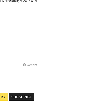
เกือบหมดทุกเรื่องเลย
Report
ORY
SUBSCRIBE