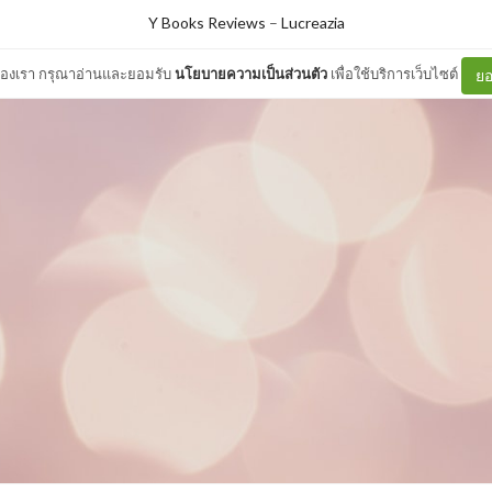
Y Books Reviews
–
Lucreazia
ต์ของเรา กรุณาอ่านและยอมรับ
นโยบายความเป็นส่วนตัว
เพื่อใช้บริการเว็บไซต์
ยอ