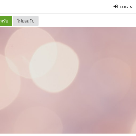
LOG IN
มรับ
ไม่ยอมรับ