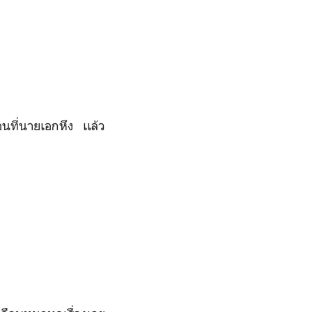
นที่นายเอกหึง เเล้ว