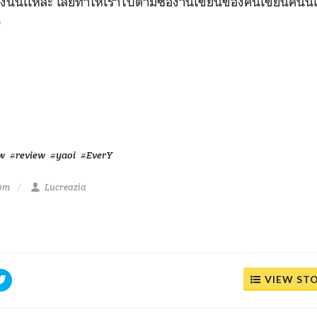
่องนี้นี่เเหละ เลยทำให้เราไปตามซื้องานเขียนของคนเขียนคนนี้
5
w
#review
#yaoi
#EverY
 pm
Lucreazia
VIEW ST