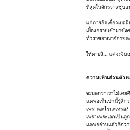
ที่สุดในจักรวาลชุบ
แต่ภารกิจเคี้ยวเยล
เยื้องกรายเข้ามาขัด
ทั่วราชอาณาจักรของผ
ให้ตายสิ... แค่จะจี
ความเห็นส่วนตัวห
จะบอกว่าเราไม่เคยค
เเต่พอเห็นปกนี้รู้ส
เพราะอะไรน่ะเหรอ?
เพราะพระเอกเป็นลูก
เเต่พออ่านเเล้วดีกว่