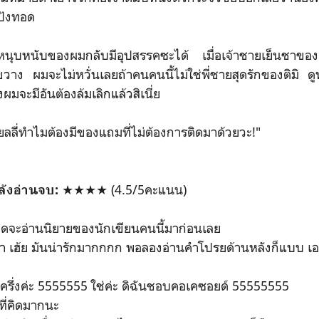
แป้งทอด
ลี่หนุบหนับของผมกลับมีอุปสรรคซะได้ เมื่อเจ้าชายเย็นชาขอ
ขวาง ผมจะไม่หวั่นเลยถ้าคนคนนี้ไม่ใช่พี่ชายสุดรักของติมิ ดูท่
มจะมีอันต้องล้มเลิกแล้วสิเนี่ย
บเยลลี่ทำไมต้องมีของแถมที่ไม่ต้องการติดมาด้วยวะ!"
★★★★ (4.5/5คะแนน)
ลังอ่านจบ:
ิดจะอ่านนิยายของนักเขียนคนนี้มาก่อนเลย
ึกว่า เฮ้ย มันน่ารักมากกกก พอลองอ่านคำโปรยด้านหลังก็แบบ เ
ครึ่งค่ะ 5555555 ใช่ค่ะ ดิฉันชอบคอเคซอยด์ 55555555
าที่คิดมากนะ