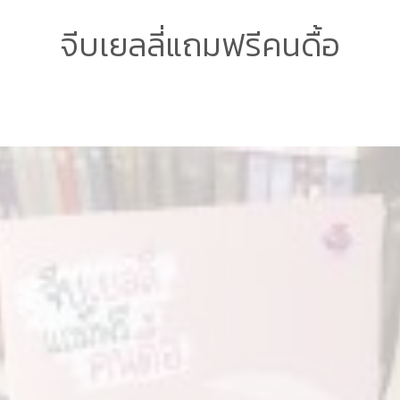
จีบเยลลี่แถมฟรีคนดื้อ