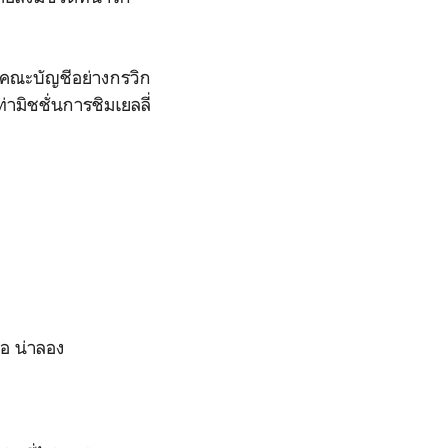
งคณะบัญชีอย่างกรวิก
ามิชชั่นการชิมเยลลี่
ออ น่าลอง