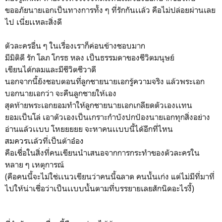
ขออภัยนายเอกเป็นทางการทั้ง ๆ ที่รักกันเเล้ว คือไม่ปล่อยผ่านเลย
ไป เนี่ยเเหละสิ่งดี
ตัวละครอื่น ๆ ในเรื่องเราก็ค่อนข้างชอบมาก
มีมิติดี รัก โลภ โกรธ หลง เป็นธรรมดาของชีวิตมนุษย์
เขียนได้กลมและมีชีวิตชีวาดี
นอกจากนี้ยังชอบตอนที่ลูกชายนายเอกรู้ความจริง แล้วพระเอก
บอกนายเอกว่า จะคืนลูกชายให้เอง
สุดท้ายพระเอกยอมทำให้ลูกชายนายเอกเกลียดตัวเองเเทน
ยอมเป็นโล่ เอาตัวเองเป็นเกราะกำบังปกป้องนายเอกทุกสิ่งอย่าง
อ่านแล้วเเบบ โหยยยยย จะหาคนเเบบนี้ได้อีกที่ไหน
สมควรเเล้วที่เป็นต้าอ๋อง
คือเชื่อในสิ่งที่คนเขียนนำเสนอจากการกระทำของตัวละครใน
หลาย ๆ เหตุการณ์
(คือคนนี้จะไม่ใช่เเนวเขียนว่าคนนี้ฉลาด คนนั้นเก่ง แต่ไม่มีที่มาที่
ไปให้น่าเชื่อว่าเป็นเเบบนั้นตามที่บรรยายเลยสักนิดอะไรงี้)