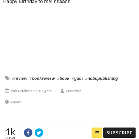
Happy Birthday to me! ถถถถถถ
#review
#bookreview
#book
#yaoi
#nabupublishing
27th October 2018, 11:03 am
Lucreazia
Report
1k
SUBSCRIBE
VIEWS