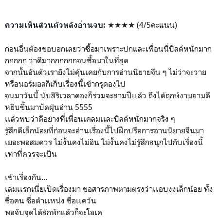
★★★★ (4/5คะแนน)
ความเห็นส่วนตัวหลังอ
่านจบ:
ก่อนอื่นต้องขอบอกเลยว่าซื้อมาเพราะปกและเพื่อนนี่บิลด์หนักมาก
กกกกก ว่าดีมากกกกกกจนซื้อมาในที่สุด
จากนั้นอันตัวเรายังไม่คุ้นเคยกับการอ่านนิยายจีน ๆ ไม่ว่าจะวาย
หรือนอร์มอลก็เก็บเรื่องนี้เข้ากรุดองไป
จนมาวันนี้ นับสิริเวลาดองก็ร่วมจะสามปีเเล้ว ถึงได้ฤกษ์งามยามดี
หยิบขึ้นมาปัดฝุ่นอ่าน 5555
เเล้วพบว่าดีอย่างที่เพื่อนเคลมเเละบิลด์หนักมากจริง ๆ
รู้สึกดีเล็กน้อยที่ก่อนจะอ่านเรื่องนี้ไปฝึกปรือการอ่านนิยายจีนมา
เยอะพอสมควร ไม่งั้นคงไม่อิน ไม่งั้นคงไม่รู้สึกสนุกไปกับเรื่องนี้
เท่าที่ควรจะเป็น
เข้าเรื่องกัน...
เล่มเเรกเนี่ยเปิดเรื่องมา ขอสารภาพตามตรงว่าเเอบงงเล็กน้อย ทั้ง
ชื่อคน ชื่อตำเเหน่ง ชื่อเเคว้น
พอจับจุดได้สักพักแล้วก็จะโอเค