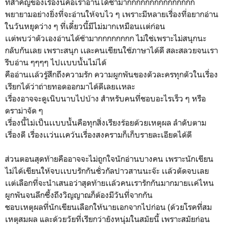
ที่สำคัญของเรื่องนี้คือเราอ่านได้ช้ามากกกกกกกกกกกกกกก
พยายามอย่างยิ่งที่จะอ่านให้จบไว ๆ เพราะมีหลายเรื่องที่อยากอ่าน
ในวันหยุดว่าง ๆ ที่เดี๋ยวนี้มีไม่มากเหมือนเเต่ก่อน
เเต่พบว่าตัวเองอ่านได้ช้ามากกกกกกกก ไม่ใช่เพราะไม่สนุกนะ
กลับกันเลย เพราะสนุก เเละคนเขียนใช้ภาษาได้ดี สละสลวยจนเรา
รีบอ่าน ๆๆๆๆ ไปเเบบนั้นไม่ได้
คืออ่านเเล้วรู้สึกถึงความรัก ความผูกพันของตัวละครทุกตัวในเรื่อง
เรียกได้ว่าถ่ายทอดออกมาได้ดีเลยเเหละ
เรื่องอาจจะดูเนิบนาบไปบ้าง สำหรับคนที่ชอบอะไรเร็ว ๆ หรือ
ดราม่าจัด ๆ
เรื่องนี้ไม่เป็นเเบบนั้นคือทุกสิ่งเรียงร้อยด้วยเหตุผล ลำดับตาม
เรื่องดี เรื่องเเว่นเเคว้นเรื่องสงครามก็เก็บรายละเอียดได้ดี
ส่วนตอนสุดท้ายคืออาจจะไม่ถูกใจนักอ่านบางคน เพราะนักเขียน
ไม่ได้เขียนให้จบเเบบรักกันชั่วกัลปาวสานนะจ๊ะ เเล้วตัดจบเลย
เเต่เลือกที่จะนำเสนอว่าสุดท้ายเเล้วคนเรารักกันมากมายเเค่ไหน
ผูกพันจนลึกซึ้งถึงวิญญาณก็ต้องมีวันที่จากกัน
ชอบเหตุผลที่นักเขียนเลือกให้นายเอกจากไปก่อน (ด้วยโรคที่สม
เหตุสมผล และด้วยวัยที่เรียกว่ายังหนุ่มในสมัยนี้ เพราะสมัยก่อน