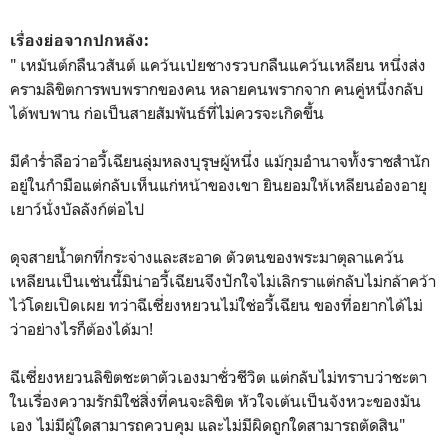
เรื่องย่อจากปกหลัง:
"
เหมันต์กลืนวสันต์ แคว้นเป่ยชางรวบกลืนแคว้นเหลียน หนึ่งส่ง
ครามลิขิตการพบพรากของคน หลายคนพรากจาก คนคู่หนึ่งกลับ
ได้พบพาน ก่อเป็นสายสัมพันธ์ที่ไม่ควรจะเกิดขึ้น
มีคำร่ำลือว่าอวี้เฉียนลุ่มหลงบุรุษผู้หนึ่ง แม้กุมอำนาจทั้งราชสำนัก
อยู่ในกำมือแต่กลับเห็นแก่หน้าของเขา ยินยอมให้เหลียนอ๋องอายุ
เยาว์นั่งบัลลังก์ต่อไป
ดุจสายน้ำตกที่กระจ่างและสะอาด ตัวตนของพระมาตุลาแคว้น
เหลียนเป็นเช่นนี้มิน่าอวี้เฉียนจึงปักใจไม่เลิกราแต่กลับไม่กล้าคว้า
ไว้โดยเปิดเผย ทว่าฉีเซี่ยงหยวนไม่ใช่อวี้เฉียน ของที่อยากได้ไม่
ว่าอย่างไรก็ต้องได้มา!
ฉีเซี่ยงหยวนลิขิตชะตาตัวเองมาชั่วชีวิต แต่กลับไม่ทราบว่าชะตา
ในเรื่องความรักมิใช่สิ่งที่คนจะลิขิต หัวใจเต้นเป็นจังหวะของมัน
เอง ไม่มีผู้ใดสามารถควบคุม และไม่มีผิดถูกใดสามารถตัดสิน"