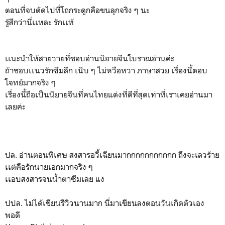
ตอนที่จบตัดไปที่โถกระดูกคือขนลุกจริง ๆ นะ
รู้สึกว่านี่เเหละ รักเเท้
เเนะนำให้สายวายที่ชอบอ่านนิยายจีนโบราณอ่านค่ะ
ถ้าชอบเเนวรักซึมลึก เนิบ ๆ ไม่หวือหวา ภาษาสวย เรื่องนี้ตอบ
โจทย์มากจริง ๆ
เรื่องนี้ถือเป็นนิยายจีนที่คนไทยแต่งที่ดีที่สุดเท่าที่เราเคยอ่านมา
เลยค่ะ
ปล. อ่านตอนพิเศษ สงสารอวี้เฉียนมากกกกกกกกกกก ถึงจะเลวร้าย
เเต่คือรักนายเอกมากจริง ๆ
เเอบสงสารจนน้ำตาซึมเลย แง
ปปล. ไม่ได้เขียนรีวิวนานมาก นี่มาเขียนลงตอนวันเกิดตัวเอง
พอดี