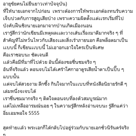
อายุขัยคนไม่ยืนยาวเท่าปัจจุบัน)
ที่ให้นายเอกจากไปก่อน เพราะต้องการให้พระเอกต้องทนรับความ
เจ็บปวดกับการสูญเสียบ้าง เพราะความผิดตั้งเเต่เเรกเริ่มที่ไป
บังคับฝืนชิงนายเอกมาจากบ้านเกิดเมืองนอน
เรารู้สึกว่านักเขียนมีเหตุผลเเละวางเส้นเรื่องมาดีมากจริง ๆ ที่
สำคัญทีไม่หวั่นไหวกับเสียงเเละสิ่งเร้าภายนอก คือพล็อตมาเป็น
เเบบนี้ ก็เขียนเเบบนี้ ไม่เอาอกเอาใจใครเป็นพิเศษ
คือเราชอบนะ ชัดเจนดี
เเล้วคือมีที่มาที่ไปด้วย อันนี้ต้องขอชื่นชมจริง ๆ
อันที่จริงแล้ว ตอนจบไม่ได้เศร้าโศกาอาดูรเสียน้ำตาเป็นปิ๊บ ๆ
แบบนั้น
เเต่จบได้สวยงาม ลึกซึ้ง กินใจมากในเเบบที่หนังสือนิยายรักดี ๆ
เล่มหนึ่งจะจบได้
เราชื่นชมมากจริง ๆ ติดใจตอนจบที่ลงตัวสมบูรณ์มาก
เเต่ไม่เหลืออารมณ์นอย ๆ ในความรู้สึกหลังอ่านจบนะ รู้สึกแค่ว่า
อิ่มเอมพอใจ 5555
สุดท้ายเเล้ว พระเอกก็ได้กลับไปอยู่ร่วมกับนายเอกชั่วนิรันดร์จริง
ๆ