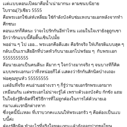
เเต่เเบบตอนเปิดมาคือน้ำเน่ามากนะ ตามขนบนิยาย
โบราณ(?)เชียว 5555
คือพระเอกใช้เล่ห์เหลี่ยม ใช้กำลังบังคับข่มเหงนายเอกหลังจากทำ
ศึกชนะ
ตอนเเรกก็คิดนะ ว่าจะไปรักกันอีท่าไหน เเถมในใจเรายังดูถูกเขา
อีกว่ารักแบบนี้คือตื้นเขินไปมั้ย
พออ่าน ๆ ไป เออ... พระเอกคือดีเเฮะ คือรักจริง ให้เกียรติแบบสุด ๆ
กลับเป็นเราเสียอีกที่ปวดหัวกับนายเอกไปพร้อม ๆ กับพระเอก
5555555555
คือนายเอกเป็นคนดีนะ ดีมาก ๆ ใจกว้างมากจริง ๆ จนบางทีก็คิด
แบบพระเอกนะว่าหึงหน่อยก็ได้ เเสดงว่ารักกันสักนิดบ้างเถอะ
พ่อคุณทูนหัว 55555555
เเต่อันที่จริง คนอ่านอย่างเรา ๆ ก็รู้ว่านายเอกรักพระเอกมาก
เหมือนกัน เเต่พระเอกไม่น่าจะรู้ได้ เพราะตัวเองบังคับ กักขัง แถม
ในใจยังรู้สึกผิดที่ใช้วิธีการที่ไม่ถูกต้องในการได้ตัวนายเอ
กมาเเต่เเรกอีกต่างหาก
ซึ่งจุดนี้นี่เเหละ ที่เราบวกคะเเนนให้พระเอกรัว ๆ คือต้องเป็นเเบ
บนี้ค่ะ
ต้องรู้สึกผิด ทำอะไรที่จริงใจทดเเทนเเล้วยังออกปากขอโทษ