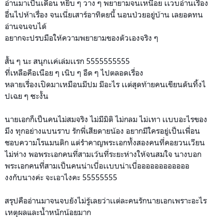
อ่านมาเป็นเดือน หยิบ ๆ วาง ๆ พยายามจนเหนื่อย เเวบอ่านเรื่อง
อื่นไปห้าเรื
่อง จนเนี่ยเสาร์อาทิตยนี้ นอนป่วยอยู่บ้าน เลยอดทน
อ่านจนจบได้
อยากจะปรบมือให้ความพยายามข
องตัวเองจริง ๆ
สั้น ๆ นะ สนุกเเค่เล่มเเรก 5555555555
ที่เหลือคือเนือย ๆ เนิบ ๆ อืด ๆ ไปตลอดเรื่อง
หลายเรื่องเปิดมาเหมือนมีปม
มีอะไร เเต่สุดท้ายคนเขียนดันทิ้งไ
ปเฉย ๆ ซะงั้น
นายเอกก็เป็นคนไม่สมจริง ไม่มีมิติ ไม่กลม ไม่เทา เเบบอะไรของ
มึง ทุกอย่างแบนราบ รักพี่เสียดายน้อง อยากมีใครอยู่เป็นเพื่อน
ชอบความโรแมนติก แต่รำคาญพระเอกทั้งสองคนที่
คอยวนเวียน
ไม่ห่าง พอพระเอกคนที่สามเว้นที่ระย
ะห่างให้จนสมใจ นางบอก
พระเอกคนที่สามเป็นคน
น่าเบื่อเเบบน่าเบื่อออออออ
อออออ
งงกับนางค่ะ จะเอาไงคะ 55555555
สรุปคืออ่านมาจนจบยังไม่รู้
เลยว่าเเต่ละคนรักนายเอกเพร
าะอะไร
เหตุผลและน้ำหนักน้อยมาก