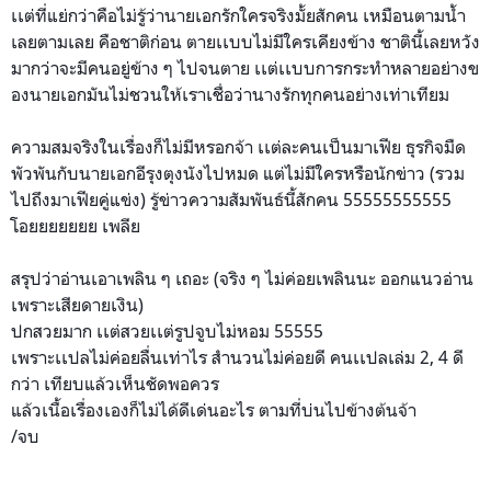
เเต่ที่แย่กว่าคือไม่รู้ว่า
นายเอกรักใครจริงมั้ยสักคน เหมือนตามน้ำ
เลยตามเลย คือชาติก่อน ตายเเบบไม่มีใครเคียงข้าง ชาตินี้เลยหวัง
มากว่าจะมีคน
อยู่ข้าง ๆ ไปจนตาย เเต่เเบบการกระทำหลายอย่างข
องนายเอกมันไม่ชวนให้เราเชื
่อว่านางรักทุกคนอย่างเท่าเ
ทียม
ความสมจริงในเรื่องก็ไม่มีห
รอกจ้า เเต่ละคนเป็นมาเฟีย ธุรกิจมืด
พัวพันกับนายเอกอีรุงตุงนัง
ไปหมด แต่ไม่มีใครหรือนักข่าว (รวม
ไปถึงมาเฟียคู่แข่ง) รู้ข่าวความสัมพันธ์นี้สักค
น 55555555555
โอยยยยยยย เพลีย
สรุปว่าอ่านเอาเพลิน ๆ เถอะ (จริง ๆ ไม่ค่อยเพลินนะ ออกแนวอ่าน
เพราะเสียดายเงิน
)
ปกสวยมาก เเต่สวยเเต่รูปจูบไม่หอม 55555
เพราะเเปลไม่ค่อยลื่นเท่าไร
สำนวนไม่ค่อยดี คนเเปลเล่ม 2, 4 ดี
กว่า เทียบแล้วเห็นชัดพอควร
แล้วเนื้อเรื่องเองก็ไม่ได้
ดีเด่นอะไร ตามที่บ่นไปข้างต้นจ้า
/จบ