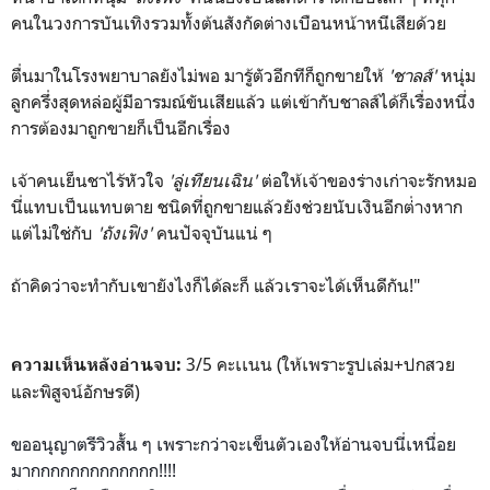
คนในวงการบันเทิงรวมทั้งต้นสังกัดต่างเบือนหน้าหนีเสียด้วย
ตื่นมาในโรงพยาบาลยังไม่พอ มารู้ตัวอีกทีก็ถูกขายให้
'ชาลส์'
หนุ่ม
ลูกครึ่งสุดหล่อผู้มีอารมณ์ขันเสียแล้ว แต่เข้ากับชาลส์ได้ก็เรื่องหนึ่ง
การต้องมาถูกขายก็เป็นอีกเรื่อง
เจ้าคนเย็นชาไร้หัวใจ
'ลู่เทียนเฉิน'
ต่อให้เจ้าของร่างเก่าจะรักหมอ
นี่แทบเป็นแทบตาย ชนิดที่ถูกขายแล้วยังช่วยนับเงินอีกต่่างหาก
แต่ไม่ใช่กับ
'ถังเฟิง'
คนปัจจุบันแน่ ๆ
ถ้าคิดว่าจะทำกับเขายังไงก็ได้ละก็ แล้วเราจะได้เห็นดีกัน!"
3/5 คะเเนน (ให้เพราะรูปเล่ม+ปกสวย
ความเห็นหลังอ่านจบ:
และพิสูจน์อักษรดี)
ขออนุญาตรีวิวสั้น ๆ เพราะกว่าจะเข็นตัวเองให้อ่
านจบนี่เหนื่อย
มากกกกกกกกกก
กกก!!!!