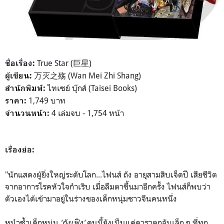
True Star (
巨星)
ชื่อเรื่อง:
万灭之殇 (Wan Mei Zhi Shang)
ผู้เขียน:
ไทเซย์ บุ๊กส์ (Taisei Books)
สำนักพิมพ์:
1,749 บาท
ราคา:
4 เล่มจบ - 1,754 หน้า
จำนวนหน้า:
เรื่องย่อ:
"นักแสดงผู้ยิ่งใหญ่ระดับโลก...ไฟนส์ ถัง อายุสามสิบเจ็ดปี เสียชีวิต
จากอาการโรคหัวใจกำเริบ เมื่อลืมตาขึ้นมาอีกครั้ง ไฟนส์ก็พบว่า
ตัวเองได้เข้ามาอยู่ในร่างของเด็กหนุ่มชาวจีนคนหนึ่ง
หนำซ้ำเด็กหนุ่ม
'ถังเฟิง'
คนนี้ยังเป็นแค่ดาราตกอับเล็ก ๆ ที่ทุก