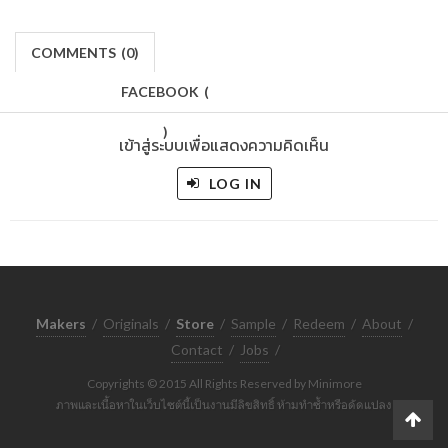
COMMENTS
(
0)
FACEBOOK
(
)
เข้าสู่ระบบเพื่อแสดงความคิดเห็น
LOG IN
Makers
/
Originals
/
Store
/
Sample
/
Redeem
/
About
/
Contact
/
Jobs
/
Copyrights © 2015 All Rights Reserved by Minimore
ภาพและเนื้อหาในเว็บไซต์นี้เป็นงานมีลิขสิทธิ์ ห้ามทำซ้ำหรือดัดแปลง