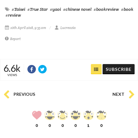
#Taisei
#True Star
#yaoi
#chinese novel
#bookreview
#book
#review
10th April 2018, 9:35 am
Lucreazia
Report
6.6k
SUBSCRIBE
VIEWS
PREVIOUS
NEXT
0
0
0
0
1
0