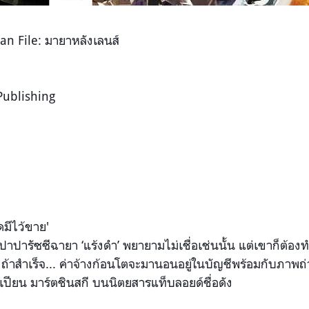
n File: มายาหลังเลนส์
Publishing
ดมีไว้ขา
ย'
ย์ ปาปารัซซีฉายา ‘แร้งดำ’ พยายามไม่เชื่อเช่นนั้น แต่เขาก็ต้
ถ้าสำเร็จ... ค่าจ้างก้อนโตจะมานอนอยู่ใน
บัญชีพร้อมกับภาพถ่
เปียน มาร์ตชินสกี บนนิตยสารแท็บลอยด์ชื่อดัง