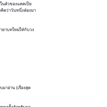
หลงในตัวของแคสเ
ปีย
ดคิดว่าวันหนึ่งต้องมา
มายาบทใ
หม่ให้กับวง
ยิบมาอ่าน
(เรื่องสุด
มทุกค
รั้งสำหรับผล