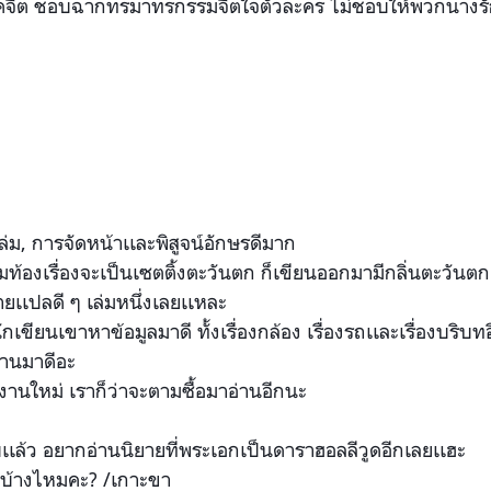
รคจิต ชอบฉากทรมาทรกรรมจิตใจตัวละ
คร ไม่ชอบให้พวกนางรักก
ม, การจัดหน้าเเละพิสูจน์อักษร
ดีมาก
มท้องเรื่องจะเป็นเซตติ้ง
ตะวันตก ก็เขียนออกมามีกลิ่นตะวันตก
ายเเปลดี ๆ เล่มหนึ่งเลยเเหละ
นักเข
ียนเขาหาข้อมูลมาดี ทั้งเรื่องกล้อง เรื่องรถเเละเรื่องบริบทอื
บ้านมาดีอะ
านใหม่ เราก็ว่าจะตามซื้อมาอ่านอีก
นะ
บเเล้ว อยากอ่านนิยายที่พระเอกเป็น
ดาราฮอลลีวูดอีกเลยเเฮะ
้บ้างไหมคะ? /เกาะขา