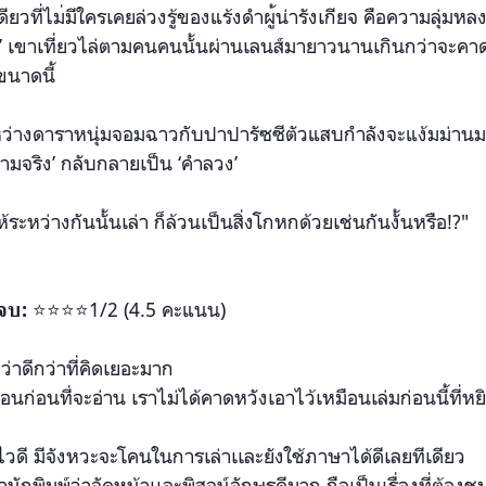
ียวที่ไม
่มีใครเคยล่วงรู้ของแร้งดำผ
ู้น่ารังเกียจ คือความลุ่ม
 เขาเที่ยวไล่ตามคนคนนั้นผ่า
นเลนส์มายาวนานเกินกว่าจะคา
ขนาดนี้
หว่างดาร
าหนุ่มจอมฉาวกับปาปารัซซีตั
วแสบกำลังจะแง้มม่าน
ความจริง’ กลับกลายเป็น ‘คำลวง’
ห้ร
ะหว่างกันนั้นเล่า ก็ล้วนเป็นสิ่งโกหกด้วยเช่น
กันงั้นหรือ!?"
⭐️
⭐️
⭐️
⭐️
1/2 (4.5 คะแนน)
จ
บ:
่าดีกว่า
ที่คิดเยอะมาก
อนก่อนที
่จะอ่าน เราไม่ได้คาดหวังเอาไว้เหมื
อนเล่มก่อนนี้ที่ห
ไวดี มีจังหวะจะโคนในการเล่าเเละ
ยังใช้ภาษาได้ดีเลยทีเดียว
ำนักพิม
พ์ว่าจัดหน้าเเละพิสูจน์อัก
ษรดีมาก ถือเป็นเรื่องที่ต้องช