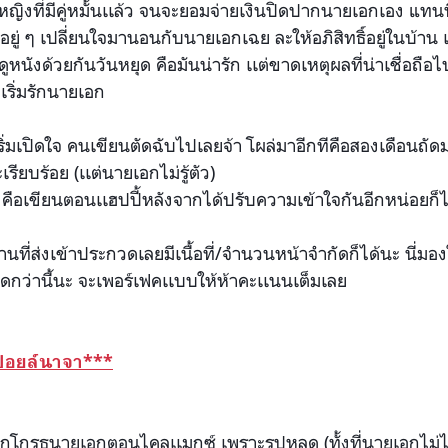
ิงที่มีคู่ห
มั้นเเล้ว จนจะยอมจ่ายเงินปิดปากนายเอ
กเอง แทนท
ต่อยู่ ๆ เปลี่ยนใจมานอนกับนายเอกเฉย
ละให้อภิสิทธิ์อยู่ในบ้าน
หนังด้วยกันวันหยุด คือมันน่ารัก เเต่ขาดเหตุผลที่น่าเชื่อถื
อไป
ริ่มรั
กนายเอก
ริ่มเปิดใจ คนเขียนตัดฉับไปเลยจ้า โผล่มาอีกทีคือสองเดือนถัด
รียบร้อย (เเต่นายเอกไม่รู้ตัว)
คือเขียนตอนเเฮปปี้หลังจากไ
ด้ปรับความเข้าใจกันอีกหน่อ
ยก็ไ
นที่ส่ง
เข้าประกวดเลยมีเนื้อที่/
จำนวนหน้าจำกัดก็ได้นะ นี่มอง
ดกว่านี
้นะ จะเพอร์เฟคเเบบให้ห้าคะเเนน
เต็มเลย
สปอยล์นาจา
***
เอกโกร
ธนายเอกตอนไคลเเมกซ์ เพราะรูปหลุด (ทั้งที่นายเอกไม่