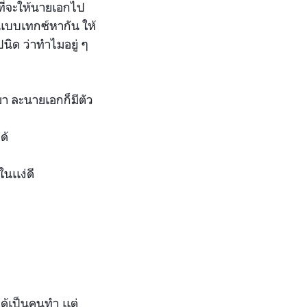
ี่จะให้นายเอกไป
 เเบบเทกซ์หากัน ให้
นิด ว่าทำไมอยู่ ๆ
ม
า ละนายเอกก็มีตัว
ด้
ในเเง่ดี
ได้เป็นคน
ทำ เเต่