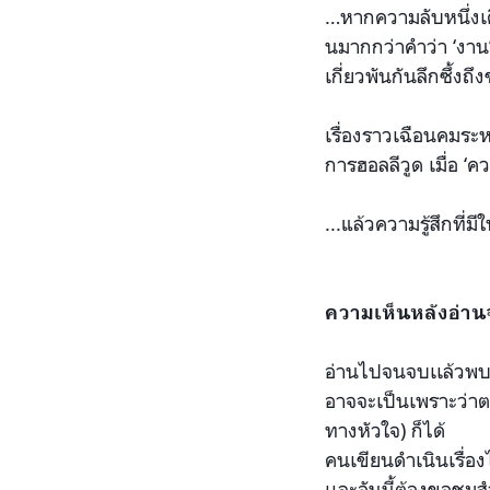
…หากความลับหนึ่งเด
นมากกว่าคำว่า ‘งาน’
เกี่ย
วพันกันลึกซึ้งถึง
เรื่องราวเฉือนคมระ
การฮอลลีวูด เมื่อ ‘
...แล้วความรู้สึกที่มีใ
ความเห็นหลังอ่าน
อ่านไปจนจบเเล้วพบว
อาจจะเป็นเพราะว่าต
ทางหัวใจ) ก็ได้
คนเขียนดำเนินเรื่อง
เเละอันนี้ต้องขอชมส