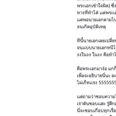
พระเอกเข้าใจผิด) ซึ
ทางที่ทำได้ เเต่พระเ
เเต่พอนายเอกตามไปเจ
จนเ
กิดอุบัติเหตุ
ทีนี้นายเอกเลยเปลี่
จนเเบบนายเอกหนีไป
งงในงง ในงง คือทำ
คือพระเอกมาง้อ แกก็ค
เพื่อจะอธิบายนี่นะ
ละ
ไม่เก็ทเเรง 555555
เเต่ถามว่าชอบความไ
เราดันชอบเเฮะ รู้สึ
นี่จะชอบเกือบทุกเรื่อ