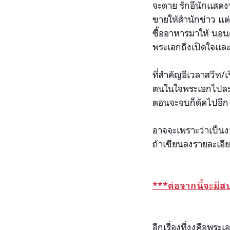
จะตาย รักอีนักเเสดงหญ
ขายให้ส
ำนักข่าว เเ
ซื้ออาหารมาให้ นอนดู
พระเอกถึงเปิดใจเเละเ
ที่สำคัญอีเวลาสวีท/
เ
ตนในใจพระเอ
กไปละเ
ตอนจะจบก็ตัดไปอีก 
อาจจะเพราะว่าเป็นงา
ถ้าเขียนลงรายละเอีย
***ต่อจากนี้จะมี
อีกเรื่องที่งงคือพระ