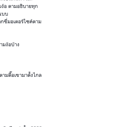
ามง้อ ตามอธิบายทุก
ปแบบ
กขี่มอเตอร์ไซค์ตาม
ามง้
อบ้าง
์ตามตื๊อเขาม
าตั้งไกล