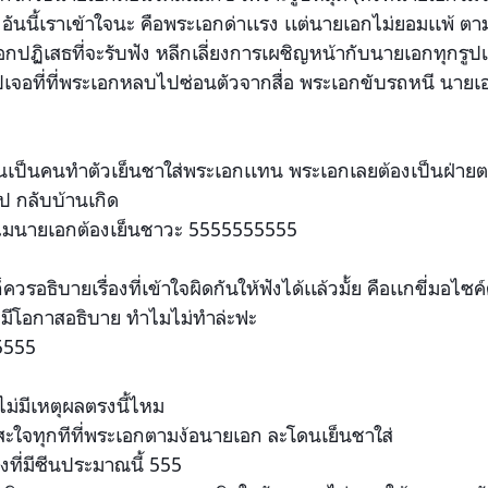
่งอันนี้เราเข้าใจนะ คือพระเอกด่าเเรง เเต่นายเอกไม่ยอมเเพ้ ต
อกปฏิเสธที่จะรับฟั
ง หลีกเลี่ยงการเผชิญหน้ากับน
ายเอกทุกรู
อที่ที่
พระเอกหลบไปซ่อนตัวจากสื่อ พระเอกขับรถหนี นายเอ
ยนเป็นค
นทำตัวเย็นชาใส่พระเอกเเทน พระเอกเลยต้องเป็นฝ่ายต
 กลับบ้านเกิด
ไมนายเอกต้องเย็นชาวะ 5555555555
วรอธิบายเรื่องที่เข้า
ใจผิดกันให้ฟังได้เเล้วมั้ย
คือเเกขี่มอไซค
มีโอกาสอธิบาย ทำไมไม่ทำล่ะฟะ
5555
ม่มีเหตุ
ผลตรงนี้ไหม
กสะใจทุกทีที่พระเอกตา
มง้อนายเอก ละโดนเย็นชาใส่
งที่ม
ีซีนประมาณนี้ 555