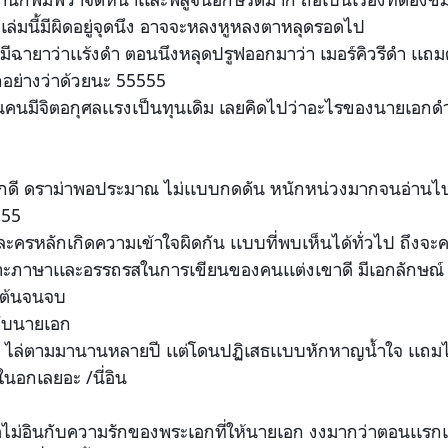
เล่มนี้มีผิดอยู่จุดนึง
อาจจะหลงหูหลงตาหลุดรอดไป
ี มีฉายาว่าเเร้งดำ ตอนนึงหลุดปรูฟออกมาว่า เมอร์คิวรีดำ เเถม
ย่างว่าด้วยนะ 55555
็นคนมี
จิตอกุศลเเรงเป็นทุนเดิม เลยคิดไปว่าอะไรของนายเอกด
งสนุกดี ดราม่าพอประมาณ ไม่เเบบกดดัน หนักหน่วงมากจนอ่านไป
555
ละครหลัก
เกิดความเข้าใจผิดกัน เเบบที่พบเห็นได้ทั่วไป ถึงจะคลิ
าะภาษาเเละอรรถ
รสในการเขียนของคนเเต่งเขาด
ี มีเอกลักษณ์
่ต้นจนจบ
ับนายเอก
ไล่ตามมานานหลายปี เเต่โดนปฏิเสธเเบบหักหาญน้ำ
ใจ เเถมไร
ในอกเลยอะ /นี่อิน
ไม่อิน
กับความรักของพระเอกที่ให้น
ายเอก งงมากว่าตอนเเรก