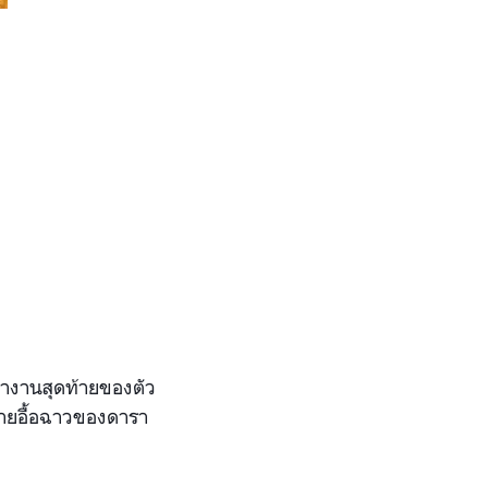
องทำงานสุดท้ายขอ
งตัว
ายอื้อฉา
วของดารา