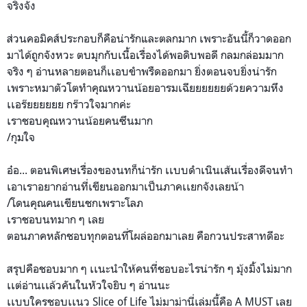
จริงจัง
ส่วนคอมิคส์ประกอบก็คือน่าร
ักและตลกมาก เพราะอันนี้ก็วาดออก
มาได้ถู
กจังหวะ ตบมุกกับเนื้อเรื่องได้พอดิ
บพอดี กลมกล่อมมาก
จริง ๆ อ่านหลายตอนก็เเอบขำพรืดออก
มา ยิ่งตอนจบยิ่งน่ารัก
เพราะหมาตัวโตทำคุณหวานน้อย
อารมเฉียยยยยยด้วยความหึง
เเอร๊ยยยยยย กร๊าวใจมากค่ะ
เราชอบคุณหวานน้อยคนซึนมาก
/กุมใจ
อ๋อ... ตอนพิเศษเรื่องของนทก็น่ารั
ก เเบบดำเนินเส้นเรื่องดีจนทำ
เอาเราอยากอ่านที่เขียนออกม
าเป็นภาคเเยกจังเลยน้า
/โดนคุณคนเขียนชกเพราะโลภ
เราชอบนทมาก ๆ เลย
ตอนภาคหลักชอบทุกตอนที่โผล่
ออกมาเลย คือกวนประสาทดีอะ
สรุปคือชอบมาก ๆ เเนะนำให้คนที่ชอบอะไรน่ารั
ก ๆ มุ้งมิ้งไม่มาก
เเต่อ่านเเล้วคันในหัวใจยิบ
ๆ อ่านนะ
เเบบใครชอบเเนว Slice of Life ไม่มาม่านี่เล่มนี้คือ A MUST เลย