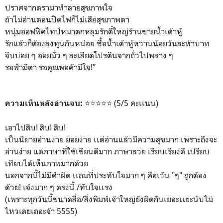
ปราศจากดราม่าทำลายสุขภาพใจ
ถ้าไม่อ่านตอนปิดไฟก็ไม่เสี
ยสุขภาพตา
หนุ่มออฟฟิศไทป์หมาตกหลุมรั
กตี๋ใหญ่ร้านขายน้ำเต้าหู้
รักแล้วก็ต้องลงทุนกันหน่อย
ซื้อน้ำเต้าหู้หวานน้อยวันล
ะห้าบาท
จีบบ่อย ๆ อ่อยมั่ว ๆ ละเลียดโปรตีนจากถั่วไปพลาง
ๆ
รอฟ้ามีตา รอคุณพ่อค้ามีใจ!”
⭐️
⭐️
⭐️
⭐️
⭐️
(5/5 คะเเนน)
ความเห็นหลังอ่านจบ:
เอาไปสิบ! สิบ! สิบ!
เป็นนิยายอ่านง่าย ย่อยง่าย เเต่อ่านแล้วมีความสุขมาก เพราะถึงจะ
อ่านง่าย แต่ภาษาที่ใช้เขียนดีมาก ภาษาสวย เรียบเรียงดี เปรียบ
เทียบได้เห็นภาพมากด้
วย
นอกจากนี้ไม่มีคำผิด เเถมที่ประทับใจมาก ๆ คือเว้น "ๆ" ถูกต้อง
ด้วย! เจ๋งมาก ๆ ตรงนี้ /ทับใจเเรง
(เพราะทุกวันนี้ขนาดสื่อ/
สิ่งพิมพ์เจ้าใหญ่ยังผิดกันเ
ยอะเเยะนับไม่
ไหวเลยเถอะจ้า
5555)