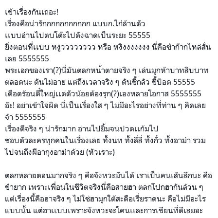
เข้าเรื่องกันเถอะ!
เรื่องคือน่ารักกกกกกกกกกก แบบก.ไก่ล้านตัว
เเบบอ่านไปตบโต๊ะไปดังฉาดเป
็นระยะ 55555
ยิ่งตอนที่เเบบ หงูวววววววว หรือ หงิงงงงงงง นี่คือขำก๊ากไหล่สั่น
เลย 5555555
พระเอกของเรา(?)นี่มันตลกหน
้าตายจริง ๆ เล่นมุกห้าบาทสิบบาท
ตลอดนะ ดันไม่อาย แต่ถึงเวลาจริง ๆ ดันชี้กลัว ขี้ป๊อด 55555
เดือดร้อนตี๋ใหญ่เเต่ตัวน้อ
ยต้องรุก(?)เองหลายโอกาส 5555555
อ๊ะ! อย่าเข้าใจผิด นี่เป็นเรื่องใส ๆ ไม่มีอะไรอย่างที่ท่าน ๆ คิดเลย
จ้า 5555555
เรื่องดีจริง ๆ น่ารักมาก อ่านไปยิ้มจนปวดเเก้มไป
ชอบตัวละครทุกคนในเรื่องเลย
ทั้งนท ทั้งลี่ลี่ ทั้งกั๋ว ทั้งอาม่า รวม
ไปจนถึงผีอากุงอาม่าด้วย
(หัวเราะ)
ตลกหลายตอนมากจริง ๆ คือจังหวะมันได้ เราเป็นคนเส้นลึกนะ คือ
ขำยาก เพราะเพื่อนในชีวิตจริงนี่ค
ือสายฮา ตลกโปกฮากันล้วน ๆ
แต่เรื่องนี้คือฮาจริง ๆ ไม่ใช่ฮามุกใต้สะดือเรี่ยรา
ดนะ คือไม่มีอะไร
แบบนั้น แต่ฮาเเบบเพราะจังหวะจะโคนเ
เละการเขียนที่ดีเลยอะ