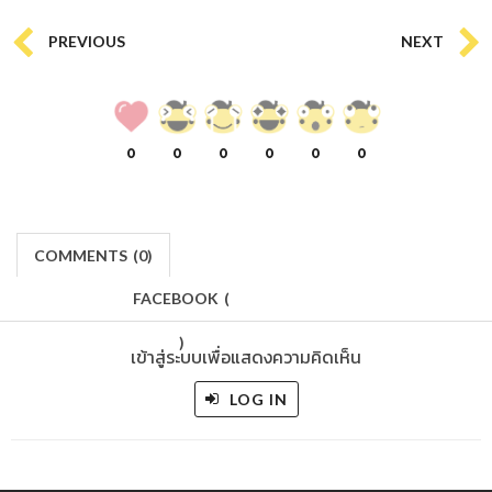
PREVIOUS
NEXT
0
0
0
0
0
0
COMMENTS
(
0)
FACEBOOK
(
)
เข้าสู่ระบบเพื่อแสดงความคิดเห็น
LOG IN