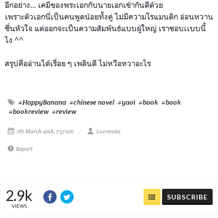
อีกอย่าง... เคมีของพระเอกกับนายเอกเข้า
กันดีด้วย
เพราะตัวเอกนี่เป็นคนพูดน้อ
ยทั้งคู่ ไม่มีความโรแมนติก อ่อนหวาน
ชื่นหัวใจ แต่ออกจะเป็นความสัมพันธ์แบ
บผู้ใหญ่ เราชอบเเบบนี้
ไง ^^
สรุปคืออ่านได้เรื่อย ๆ เพลินดี ไม่หวือหวาอะไร
#HappyBanana
#chinese novel
#yaoi
#book
#book
#bookreview
#review
7th March 2018, 7:57 am
Lucreazia
Report
2.9k
SUBSCRIBE
VIEWS