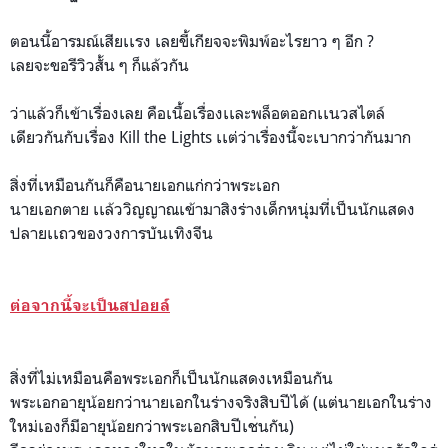
ตอนนี้อารมณ์เสียเเรง เลยขี้เกียจจะพิมพ์อะไรยาว ๆ อีก ?
เลยจะขอรีวิวสั้น ๆ ก็แล้วกัน
ว่าแล้วก็เข้าเรื่องเลย คือเนื้อเรื่องเเละพล็อตออก
เเนวสไตล์
เดียวกันกับเรื่อง
Kill the Lights เเต่ว่าเรื่องนี้จะเบากว่าก
ันมาก
สิ่งที่เหมือนกันก็คือนายเอ
กแก่กว่าพระเอก
นายเอกตาย เเล้ววิญญาณเข้ามาสิงร่างเด
็กหนุ่มที่เป็นนักแสดง
ปลายเ
เถวของวงการบันเทิงจีน
ต่อจากนี้จะเป็นสปอยล์
สิ่งที่ไม่เหมือนคือพระเอกก
็เป็นนักแสดงเหมือนกัน
พระเอกอายุน้อยกว่านายเอกใน
ร่างจริงสิบปีได้ (แต่นายเอกในร่าง
ใหม่เองก็ม
ีอายุน้อยกว่าพระเอกสิบปีเช
่นกัน)