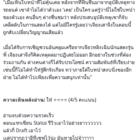
"เมื่อเห็นใบหน้าที่ไม่คุ้น
เคย หลังจากที่ฟื้นขึ้นมาจากอุบ
ัติเหตุทาง
รถยนต์ เขาจำไม่ได้ว่าตัวเอง ‘เคย’ เป็นใคร แต่รู้ว่านี่ไม่ใช่ใบหน้า
ขอ
งตัวเอง คนอื่นๆ ต่างชื่นชมว่า หลังประสบอุบัติเหตุเขาก็จั
บ
เคล็ดลับในการแสดงได้ แต่ไม่มีใครรู้เลยว่าเจียงเ
สาจิ่งในตอนนี้
ถูกสับเปลี่ยนวิญญาณเสียแล้
ว
เมื่อได้รับการเชิญชวนอันคล
ุมเครือจากเจียวหลิงเฉินนัก
แสดงรุ่น
พี่ เจียงเสาจิ่งก็คิดเหตุผลมาป
ฏิเสธไม่ออก อีกอย่างในช่วงที่ต้อง
ร่วมง
านกัน ต่างคนต่างก็ได้รับประโยชน์
ความสัมพันธ์ที่เรียบง่าย
เช
่นนี้ก็ไม่ได้ทำให้รู้สึกรั
งเกียจ ทว่าภายใต้ใบหน้าสงบนิ่งของ
อีก
ฝ่าย ไม่ได้ทำไปเพียงเพื่อความสน
ุกเท่านั้น"
ให้
⭐️
⭐️
⭐️
⭐️
(4/5 คะเเนน)
ความเห็นหลังอ่าน:
อ่านจบด้วยความรวดเร็ว
ตอนแรกเขียน Status รีวิวเอาไว้อย่างยาวววววว
แล้วก็ Draft เอาไว้
เเต่ปรากฏว่าอีที่เซฟไว้น่ะ
มันหายไปจ้าาาาา