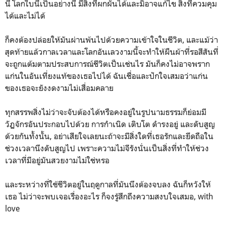
นี้ โลกใบนี้เป็นอย่างนี้ มีสิ่งที่ผกผันได้และมิอาจแก้ไข สิ่งที่ควมคุม
ได้และไม่ได้
ก็คงต้องปล่อยให้มันผ่านพ้นไปด้วยความเข้าใจในชีวิต
, และแม้ว่า
สุดท้ายแล้วกาลเวลาและโลกอันเลวงามนี้จะทำให้ผืนผ้าที่รอสีสันที่
จะถูกแต้มตามประสบการณ์ชีวิตเป็นเช่นไร มันก็คงไม่อาจพราก
แก่นในอันเที่ยงแท้ของเธอไปได้ ฉันเชื่อและปักใจเสมอว่าแก่น
ของเธอจะยังงดงามไม่เสื่อมคลาย
ทุกสรรพสิ่งไม่ว่าจะจับต้องได้หรือคงอยู่ในรูปนามธรรมก็ย่อมมี
วัฏจักรอันประกอบไปด้วย การกำเนิด เติบโต ดำรงอยู่ และดับสูญ
ด้วยกันทั้งนั้น, อย่าเสียใจเลยนะถ้าจะมีสิ่งใดที่เธอรักและยึดถือใน
ช่วงเวลานึงดับสูญไป เพราะความไม่จีรังนั่นเป็นสิ่งที่ทำให้ช่วง
เวลาที่มีอยู่มันสวยงามไม่ใช่หรอ
และระหว่างที่ใช้ชีวิตอยู่ในฤดูกาลที่มันนึงต้องจบลง ฉันก็หวังให้
เธอ ไม่ว่าจะพบเจอเรื่องอะไร ก็จงรู้สึกถึงความสงบใจเสมอ, with
love