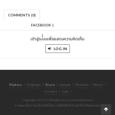
COMMENTS
(
0)
FACEBOOK
(
)
เข้าสู่ระบบเพื่อแสดงความคิดเห็น
LOG IN
Makers
/
Originals
/
Store
/
Sample
/
Redeem
/
About
/
Contact
/
Jobs
/
Copyrights © 2015 All Rights Reserved by Minimore
ภาพและเนื้อหาในเว็บไซต์นี้เป็นงานมีลิขสิทธิ์ ห้ามทำซ้ำหรือดัดแปลง