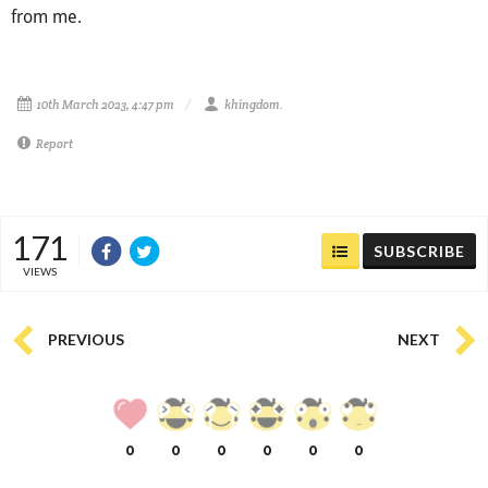
from me.
10th March 2023, 4:47 pm
khingdom.
Report
171
SUBSCRIBE
VIEWS
PREVIOUS
NEXT
0
0
0
0
0
0