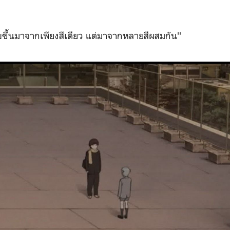
บขึ้นมาจากเพียงสีเดียว แต่มาจากหลายสีผสมกัน''