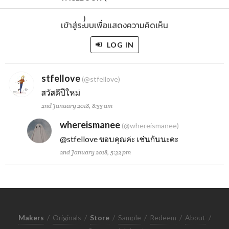
)
เข้าสู่ระบบเพื่อแสดงความคิดเห็น
LOG IN
stfellove
(@stfellove)
สวัสดีปีใหม่
2nd January 2018, 8:33 am
whereismanee
(@whereismanee)
@stfellove
ขอบคุณค่ะ เช่นกันนะคะ
2nd January 2018, 5:32 pm
Makers
/
Originals
/
Store
/
Sample
/
Redeem
/
About
/