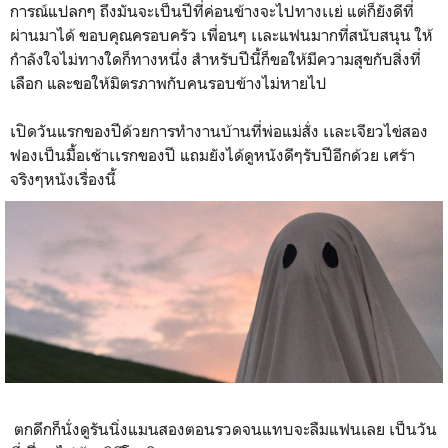
การณ์แปลกๆ ถึงมันจะเป็นปีที่ค่อนข้างจะไปทางเเย่ แต่ก็ยังดีที่
ผ่านมาได้ ขอบคุณครอบครัว เพื่อนๆ เเละแฟนมากที่สนับสนุน ให้
กำลังใจไม่ทางใดก็ทางหนึ่ง สำหรับปีนี้ก็ขอให้มีความสุขกับสิ่งที่
เลือก และขอให้มิตรภาพกับคนรอบข้างไม่หายไป
เปิดวันแรกของปีด้วยการทำงานบ้านที่พ่อแม่สั่ง เเละเจียวไข่สอง
ฟองเป็นมื้อเช้าเเรกของปี แถมยังได้ดูหนังดีๆรับปีอีกด้วย เศร้า
จริงๆหนังเรื่องนี้
ตกดึกก็นั่งดูรันนิ่งแมนสองตอนรวดจนแทบจะลืมแฟนเลย เป็นวัน