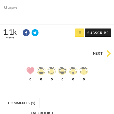
Report
1.1k
SUBSCRIBE
VIEWS
NEXT
0
0
0
0
0
0
COMMENTS
(
2)
FACEBOOK
(