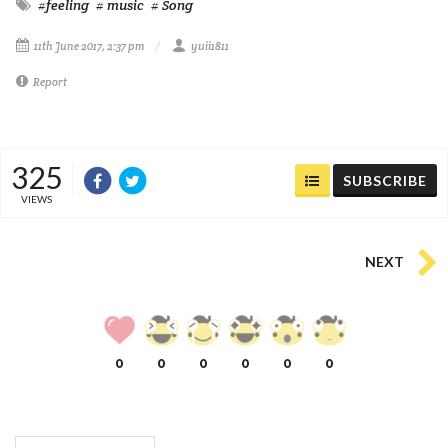
#feeling
# music
# Song
11th June 2017, 2:37 pm
yuii1811
Report
325
SUBSCRIBE
VIEWS
NEXT
0
0
0
0
0
0