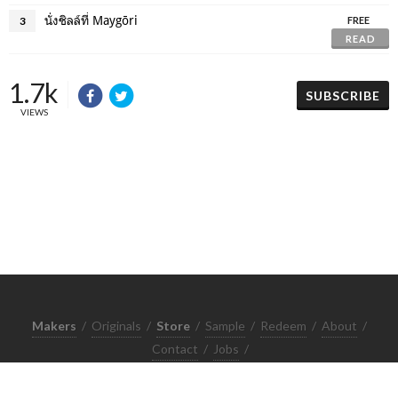
นั่งชิลล์ที่ Maygōri
3
FREE
READ
1.7k
SUBSCRIBE
VIEWS
Makers
/
Originals
/
Store
/
Sample
/
Redeem
/
About
/
Contact
/
Jobs
/
Copyrights © 2015 All Rights Reserved by Minimore
ภาพและเนื้อหาในเว็บไซต์นี้เป็นงานมีลิขสิทธิ์ ห้ามทำซ้ำหรือดัดแปลง