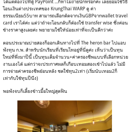
ได้แต่ต้องไปที่ตู้ PayPoint ...ก็หาไม่ง่ายนักหรอกค่ะ เลยยอมใช้วิธี
โอนเงินต่างประเทศของ KrungThai WARP ดู ค่า
ธรรมเนียม55บาท สามารถเลือกตัดจากเงินGBPจากwallet travel
card เราได้ค่ะ แต่ว่าถ้าจะโอนกลับก็ต้องใช้ transfer wise ซึ่งค่อน
ข้างราคาสูงเลยค่ะ พยายามใช้ให้น้อยเท่าที่จะเป็นดีกว่าค่ะ
ตอนประมาณบ่ายสองก็ออกเดินทางไปที่ The heron bar ไปแอบ
ฟังทุน ก.พ. สำหรับนักเรียนที่เรียนโทอยู่ที่นี่ดูค่ะ เห็นว่าเป็นทุน
ใหม่ที่พึ่งมาปีนี้ เป็นทุนเต็มจำนวน+ค่าครองชีพแบบที่เลือกหน่วย
งานเองได้ แต่กว่าจะประกาศผลก็เกือบเทอมสองเข้าไปแล้ว ไม่มี
การจ่ายค่าครองชีพย้อนหลัง ชดใช้ทุน2เท่า (เริ่มนับเทอม2ก็
เท่ากับใช้ทุนปีนึง)
พอฟังจบก็เลี้ยงข้าวมื้อใหญ่สุดฟิน