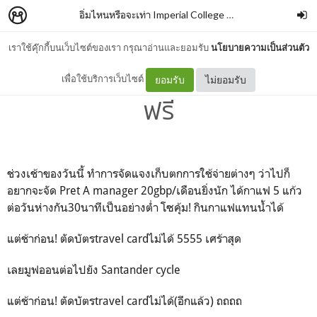
อิ่มไหนหรือจะเท่า Imperial College London
–
Yanisa Sun
เราใช้คุ๊กกี้บนเว็บไซต์ของเรา กรุณาอ่านและยอมรับ
นโยบายความเป็นส่วนตัว
Day 7 ยูนิคอร์นแอบไปกินข้าว
เพื่อใช้บริการเว็บไซต์
ยอมรับ
ไม่ยอมรับ
ฟรี
ช่วงเช้าของวันนี้ ทำการจัดแจงเก็บตกการใช้จ่ายต่างๆ ว่าไปก็
อยากจะจัด Pret A manager 20gbp/เดือนยิ่งนัก ได้กาแฟ 5 แก้ว
ต่อวันห่างกัน30นาทีเป็นอย่างต่ำ โซคุ้ม! กินกาแฟแทนน้ำได้
แต่ช้าก่อน! ตัดบัตรtravel cardไม่ได้ 5555 เศร้าสุด
เลยมูฟออนต่อไปยัง Santander cycle
แต่ช้าก่อน! ตัดบัตรtravel cardไม่ได้(อีกแล้ว) ถถถถ