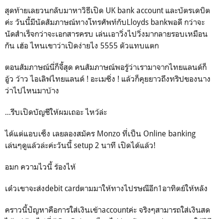
สุดท้ายเลยวนกลับมาหาวิธีเปิด UK bank account และบัตรเดบิต
ค่ะ วันนี้มีนัดสัมภาษณ์ทางโทรศัพท์กับLloyds bankพอดี กว่าจะ
นัดสำเร็จกว่าจะเอกสารครบ เล่นเอาวิ่งไปวิ่งมากลายรอบเหมือน
กัน เฮ้อ ไหนเขาว่าเปิดง่ายไง 5555 ตัวแทบแตก
ตอนสัมภาษณ์นี่ก็จี้สุด คนสัมภาษณ์พอรู้ว่าเรามาจากไทยแลนด์ก็
อู้ว ว้าว ไอเลิฟไทยแลนด์ ! อะเมซิ่ง ! แล้วก็คุยยาวถึงทริปของนาง
ว่าไปไหนมาบ้าง
...รีบเปิดบัญชีให้ผมเถอะ ไหว้ล่ะ
ได้แต่แอบเซ็ง เลยลองสมัคร Monzo ที่เป็น Online banking
เล่นๆดูแล้วล่ะค่ะวันนี้ setup 2 นาที เปิดได้แล้ว!
อมก ความไวนี้ ร้องไห้
เด๋วเขาจะส่งdebit cardตามมาให้ทางไปรษณีอีก1อาทิตย์ให้หลัง
คราวนี้ปัญหาคือการใส่เงินเข้าaccountค่ะ จริงๆสามารถใส่เงินสด