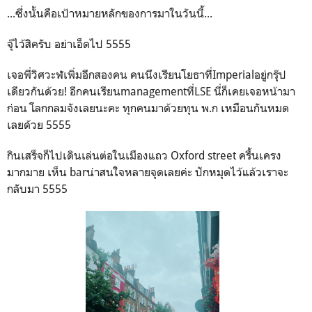
...ซึ่งนั้นคือเป้าหมายหลักของการมาในวันนี้...
จุ๊ไว้สิครับ อย่าเอ็ดไป 5555
เจอพี่วิศวะฬเพิ่มอีกสองคน คนนึงเรียนโยธาที่Imperialอยู่กรุ๊ป
เดียวกันด้วย! อีกคนเรียนmanagementที่LSE นี่ก็เคยเจอหน้ามา
ก่อน โลกกลมจังเลยนะคะ ทุกคนมาด้วยทุน พ.ก เหมือนกันหมด
เลยด้วย 5555
กินเสร็จก็ไปเดินเล่นต่อในเมืองแถว Oxford street ครื้นเครง
มากมาย เห็น barน่าสนใจหลายจุดเลยค่ะ ปักหมุดไว้แล้วเราจะ
กลับมา 5555