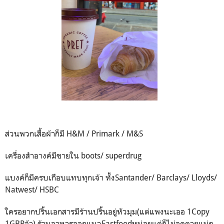
ส่วนพวกเสื้อผ้าก็มี H&M / Primark / M&S
เครื่องสำอางค์มีขายใน boots/ superdrug
แบงค์ก็มีครบเกือบแทบทุกเจ้า ทั้งSantander/ Barclays/ Lloyds/
Natwest/ HSBC
ใครอยากปริ้นเอกสารมีร้านปริ้นอยู่หัวมุม(แต่แพงนะเออ 1Copy
1GBPจ้า) ร้านอาหารออกแนวFastfoodหน่อยแต่ก็ไม่อดตายแน่ๆ