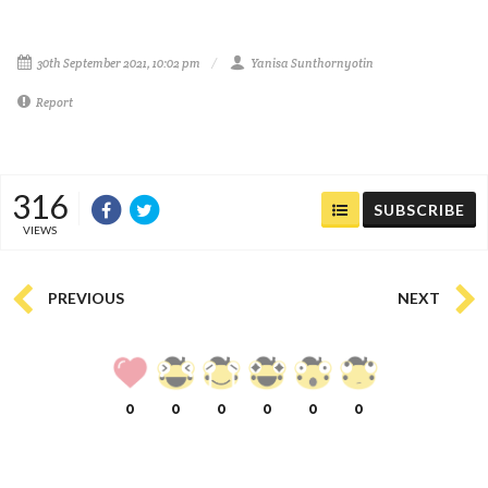
30th September 2021, 10:02 pm
Yanisa Sunthornyotin
Report
316
SUBSCRIBE
VIEWS
PREVIOUS
NEXT
0
0
0
0
0
0