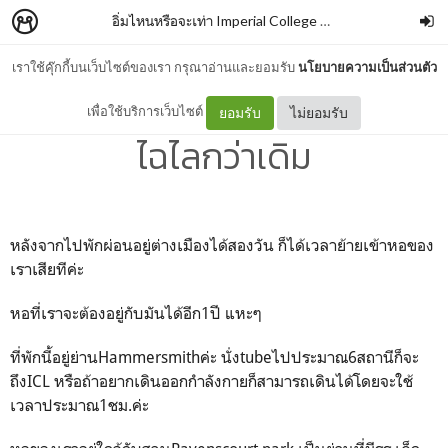
อิ่มไหนหรือจะเท่า Imperial College London
–
Yanisa Sun
เราใช้คุ๊กกี้บนเว็บไซต์ของเรา กรุณาอ่านและยอมรับ
นโยบายความเป็นส่วนตัว
Day 5 ยูนิคอร์นเข้าหอใหม่
เพื่อใช้บริการเว็บไซต์
ยอมรับ
ไม่ยอมรับ
ไฉไลกว่าเดิม
หลังจากไปพักผ่อนอยู่ต่างเมืองได้สองวัน ก็ได้เวลาย้ายเข้าหอของ
เราเสียทีค่ะ
หอที่เราจะต้องอยู่กับมันได้อีก1ปี แหะๆ
ที่พักนี้อยู่ย่านHammersmithค่ะ นั่งtubeไปประมาณ6สถานีก็จะ
ถึงICL หรือถ้าอยากเดินออกกำลังกายก็สามารถเดินได้โดยจะใช้
เวลาประมาณ1ชม.ค่ะ