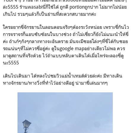
ล่ะ5555 ร้านwasabiนี่ก็ใช้ได้ ถูกดี portionถูกปาก ไม่มากไม่น้อย
เกินไป รวมๆแล้วก็เป็นย่านที่สะดวกสบายมากค่ะ
ใครอยากขี่จักรยานในลอนดอนจริงๆต้องระวังหน่อย เพราะขี่กันไว
การจราจรก็แอบซับซ้อนในบางช่วง ถ้าไม่เชี่ยวก็ยังไม่แนะนำให้ขี่
ค่ะ ถ้าเก้ๆกังๆกลางทางจะอันตราย มันจะมีซอยโล่งๆที่ขี่ได้กับซอย
รถแน่นๆที่ไม่ควรขี่อยู่ค่ะ ดูในgoogle mapอย่างเดียวไม่พอ ควร
มาดูสถานที่จริงด้วย ไว้ถ้าแบบหลับตาเดินได้เมื่อไหร่จะลองขี่ดู
นะ5555
เดินไปเดินมา ได้หลงไปชมวิวแม่น้ำเทมส์ด้วยล่ะค่ะ มีทางเดิน
ทางจักรยาน/ทางวิ่งที่ทำไว้อย่างดีอยู่ น่ามาขี่เล่นมากๆ