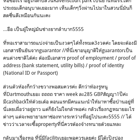
หอของเราอยู่ใกล้กับสวนRavenscourt park เป็นย่านที่มีรร.เด็ก
ประถมเด็กอนุบาลเยอะมาก เห็นเด็กๆวิ่งผ่านไปมาในสวนนี่มันก็
สดชื่นดีเหมือนกันนะคะ
…อือ เป็นผู้ใหญ่มันช่างยากลำบาก5555
ที่หอเราสามารถแบ่งจ่ายเป็นงวดๆได้ทั้งหมด3งวดค่ะ โดยจะต้องมี
เอกสารยืนยันจากguarantor //ที่นี่เขาอนุญาติให้guarantorเป็น
คนต่างชาติได้ค่ะ ต้องมีเอกสาร proof of employment / proof of
address (bank statement, utility bills) / proof of identity
(National ID or Passport)
ส่วนตัวห้องก็กว้างขวางพอสมควรค่ะ ดีกว่าห้องรูหนู
ที่Dartmouthเยอะ ถถถถ ราคา week ละ285 GBPสัญญา1ปีค่ะ
มีcashbackให้ด้วยเด้อ ตอนแรกมีคนแนะนำให้มาหาซื้อบ้านอยู่ที่
นี่เลยเผื่อว่าอยู่ยาว แต่ก็ยังไม่ใจกล้าพอค่ะ กลัวเรื่องกฏหมายอะไร
ต่างๆ แต่จะพยายามหาช่องทางระหว่างที่อยู่ไปนะคะ5555 // ได้
ข่าวว่าเวลาจะซื้อpropertyที่นี่ควรต้องจ้างทนายด้วยแหละ
กลับมาเรื่องหอ ที่นี่มีfacilityเยอะพอควรเลยค่ะ มีโต๊ะปิงปอง