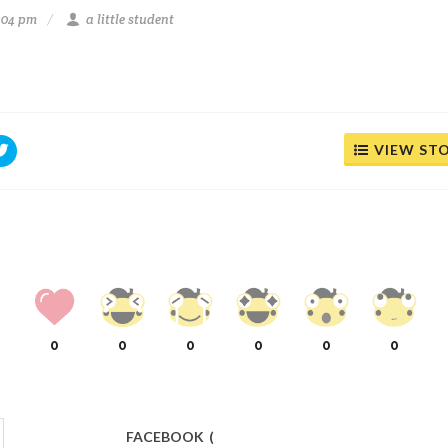
4:04 pm
a little student
VIEW ST
0
0
0
0
0
0
FACEBOOK
(