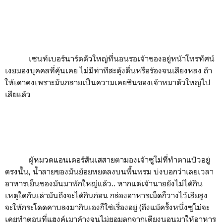
เซนท์เบอร์นาร์ดตัวใหญ่ที่นอนรอเจ้าของอยู่หน้าโทรทัศน์
เงยมองบุคคลที่คุ้นเคย ไม่มีท่าทีสะดุ้งตื่นหรือร้องจนเสียงหลง ถ้า
ให้เดาคงเพราะมันกลายเป็นความเคยชินของเจ้าหมาตัวใหญ่ไป
เสียแล้ว
ผู้หมวดแอนเดอร์สันเสสายตามองเจ้าซูโม่ที่ทำตาแป๋วอยู่
ตรงนั้น
,
น้ำลายของมันย้อยหยดลงบนพื้นพรม บ่งบอกว่าเลยเวลา
อาหารเย็นของมันมาพักใหญ่แล้ว.. หากแต่เจ้านายยังไม่ได้กิน
เหตุใดกันเล่ามันถึงจะได้กินก่อน กล่องอาหารเม็ดก็วางไว้เสียสูง
จะให้กระโดดคาบลงมากินเองก็ใช่เรื่องอยู่ (
ถึงแม้ครั้งหนึ่งซูโม่จะ
เคยทำตอนที่แฮงค์เมาค้างจนไม่ยอมลุกจากเตียงนอนมาให้อาหาร