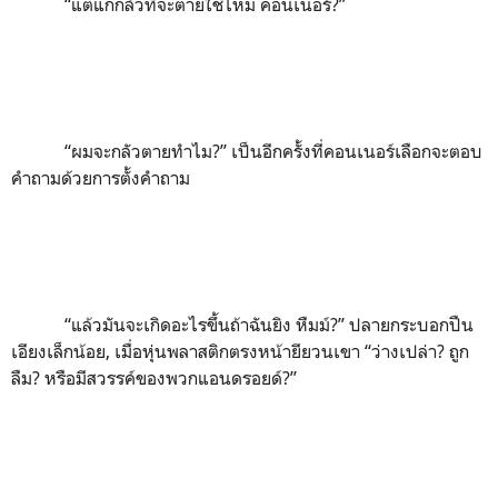
“
แต่แกกลัวที่จะตายใช่ไหม คอนเนอร์
?”
“
ผมจะกลัวตายทำไม
?”
เป็นอีกครั้งที่คอนเนอร์เลือกจะตอบ
คำถามด้วยการตั้งคำถาม
“
แล้วมันจะเกิดอะไรขึ้นถ้าฉันยิง หืมม์
?”
ปลายกระบอกปืน
เอียงเล็กน้อย
,
เมื่อหุ่นพลาสติกตรงหน้ายียวนเขา
“
ว่างเปล่า
?
ถูก
ลืม
?
หรือมีสวรรค์ของพวกแอนดรอยด์
?”