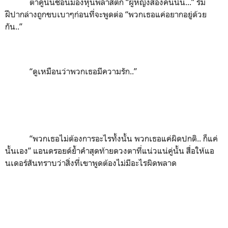
ตาคู่นั้นช้อนมองหุ่นพลาสติก
“
ผู้หญิงสองคนนั้น...
”
ริม
ฝีปากล่างถูกขบเบาๆก่อนที่จะพูดต่อ
“
พวกเธอแค่อยากอยู่ด้วย
กัน..
”
“
ดูเหมือนว่าพวกเธอมีความรัก..
”
“
พวกเธอไม่ต้องการอะไรทั้งนั้น พวกเธอแค่ผิดปกติ.. ก็แค่
นั้นเอง
”
แอนดรอยด์ย้ำคำสุดท้ายดวงตาที่แน่วแน่คู่นั้น สื่อให้แอ
นเดอร์สันทราบว่าสิ่งที่เขาพูดต้องไม่มีอะไรผิดพลาด