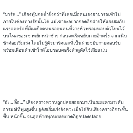
“มาร์ค...” เสียงทุ้มกดต่ำยิ่งกว่าที่เคยเมื่อตนเองสามารถเข้าไป
ภายในช่องทางรักนั้นได้ แม้เขาจะอยากกอดอีกฝ่ายให้แรงสมกับ
แรงตอดรัดที่มีแต่ก็อดทนรอจนคนที่วางหัวพร้อมหอบตัวโยนไว้
บนไหล่ของเขาพยักหน้าช้าๆ ก่อนจะเริ่มขยับกายอีกครั้ง จากเนิบ
ช้าค่อยเริ่มเร่ง โดยไม่รู้ตัวมาร์คเองที่เป็นฝ่ายขยับกายตอบรับ
พร้อมเลื่อนตัวเข้าใกล้โอบรอบคอรั้งตัวลูคัสไว้เสียแน่น
“อ๊ะ... อื้อ...” เสียงครางหวานถูกปล่อยออกมาเป็นระยะตามระดับ
อารมณ์ที่พุ่งสูงขึ้น ลูคัสเริ่ม
เร่งจังหวะเมื่อได้ยินเสียงครางถี่กระชั้น
ขึ้น หนักขึ้น จนสุดท้ายทุกหยดหยาดก็ถูกปลดปล่อย