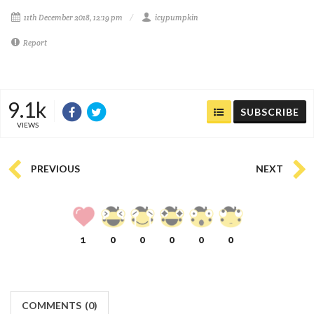
11th December 2018, 12:19 pm
icypumpkin
Report
9.1k
SUBSCRIBE
VIEWS
PREVIOUS
NEXT
1
0
0
0
0
0
COMMENTS
(
0)