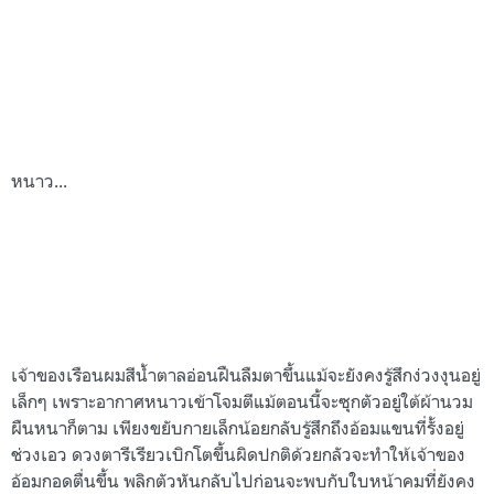
หนาว...
เจ้าของเรือนผมสีน้ำตาลอ่อนฝืนลืมตาขึ้นแม้จะยังคงรู้สึกง่วงงุนอยู่
เล็กๆ เพราะอากาศหนาวเข้าโจมตีแม้ตอนนี้จะซุกตัวอยู่ใต้ผ้านวม
ผืนหนาก็ตาม เพียงขยับกายเล็กน้อยกลับรู้สึกถึงอ้อมแขนที่รั้งอยู่
ช่วงเอว ดวงตารีเรียวเบิกโตขึ้นผิดปกติด้วยกลัวจะทำให้เจ้าของ
อ้อมกอดตื่นขึ้น พลิกตัวหันกลับไปก่อนจะพบกับใบหน้าคมที่ยังคง