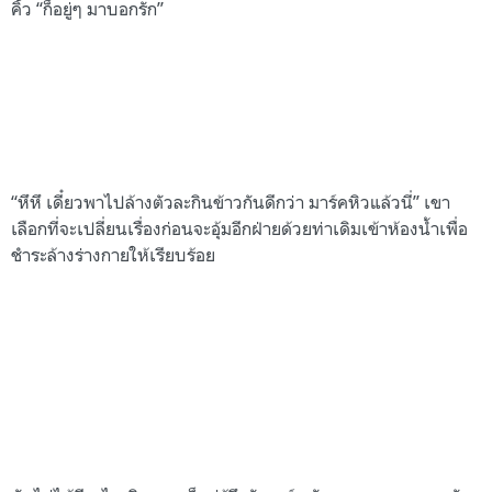
คิ้ว “ก็อยู่ๆ มาบอกรัก”
“หึหึ เดี๋ยวพาไปล้างตัวละกินข้าวกันดีกว่า มาร์คหิวแล้วนี่” เขา
เลือกที่จะเปลี่ยนเรื่องก่อนจะอุ้มอีกฝ่ายด้วยท่าเดิมเข้าห้องน้ำเพื่อ
ชำระล้างร่างกายให้เรียบร้อย