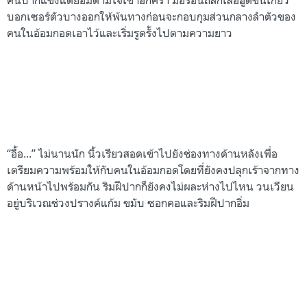
บอกเซอร์ตัวบางออกให้พ้นทางก่อนจะกอบกุมส่วนกลางลำตัวของ
คนในอ้อมกอดเอาไว้และเริ่มรูดรั้งไปตามความยาว
“อื้อ...” ไม่นานนัก นิ้วเรียวสอดเข้าไปยังช่องทางด้านหลังเพื่อ
เตรียมความพร้อมให้กับคนในอ้อมกอดโดยที่ยังคงปลุกเร้าจากทาง
ด้านหน้าไปพร้อมกัน ริมฝีปากก็ยังคงไม่ผละห่างไปไหน วนเวียน
อยู่บริเวณช่วงปรางค์แก้ม ขมับ ซอกคอและริมฝีปากอิ่ม