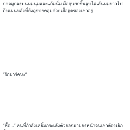
กดจมูกลงบนผมนุ่มและแก้มนิ่ม มืออุ่นยกขึ้นลูบไล้เส้นผมยาวไป
ถึงแผ่นหลังที่ยังถูกปกคลุมด้วยเสื้อฮู้ดของเขาอยู่
“รักมาร์คนะ”
“หื้อ...” คนที่กำลังเคลิ้มกระเด้งตัวออกมามองหน้าจนเขาต้องเลิก