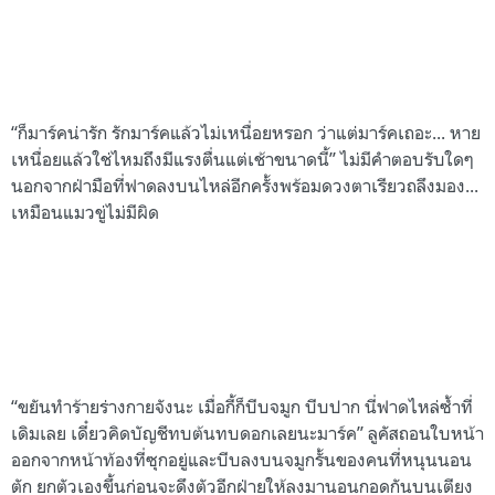
“ก็มาร์คน่ารัก รักมาร์คแล้วไม่เหนื่อยหรอก ว่าแต่มาร์คเถอะ... หาย
เหนื่อยแล้วใช่ไหมถึงมีแรงตื่นแต่เช้าขนาดนี้” ไม่มีคำตอบรับใดๆ
นอกจากฝ่ามือที่ฟาดลงบนไหล่อีกครั้งพร้อมดวงตาเรียวถลึงมอง...
เหมือนแมวขู่ไม่มีผิด
“ขยันทำร้ายร่างกายจังนะ เมื่อกี้ก็บีบจมูก บีบปาก นี่ฟาดไหล่ซ้ำที่
เดิมเลย เดี๋ยวคิดบัญชีทบต้นทบดอกเลยนะมาร์ค” ลูคัสถอนใบหน้า
ออกจากหน้าท้องที่ซุกอยู่และบีบลงบนจมูกรั้นของคนที่หนุนนอน
ตัก ยกตัวเองขึ้นก่อนจะดึงตัวอีกฝ่ายให้ลงมานอนกอดกันบนเตียง