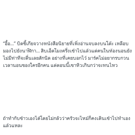
“อื้อ...” บิดขี้เกียจวางหนังสือนิยายที่เพิ่งอ่านจบลงบนโต๊ะ เหลือบ
มองไปยังนาฬิกา... สิบเอ็ดโมงครึ่งเข้าไปแล้วแต่คนในห้องนอนยัง
ไม่มีท่าทีจะตื่นเลยสักนิด อย่างที่เคยบอกไว้ มาร์คไม่อยากรบกวน
เวลานอนของใครอีกคน แต่ตอนนี้เขาหิวเกินกว่าจะทนไหว
ถ้าทำกับข้าวเองได้โดยไม่กลัวว่าครัวจะไหม้ก็คงเดินเข้าไปทำเอง
แล้วแหละ