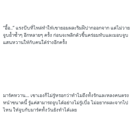
“อื้อ..” แรงบีบที่ไหล่ทำให้เขายอมผละริมฝีปากออกจาก แต่ไม่วาย
จูบย้ำซ้ำๆ อีกหลายๆ ครั้ง ก่อนจะพลิกตัวขึ้นคร่อมทับและมอบจูบ
แสนหวานให้กับคนใต้ร่างอีกครั้ง
มาร์คหวาน... เขาเองก็ไม่รู้หรอกว่าทำไมถึงทั้งรักและหลงคนตรง
หน้าขนาดนี้ รู้แค่สามารถจูบได้อย่างไม่รู้เบื่อ ไม่อยากผละจากไป
ไหน ให้จูบกับมาร์คทั้งวันยังทำได้เลย