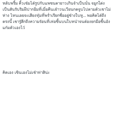
หลับพริ้ม คิ้วเข้มได้รูปกับแพขนตายาวเกินจำเป็นนั่น จมูกโด่ง
เป็นสันรับริมฝีปากอิ่มที่เมื่อคืนเฝ้าวนเวียนกดจูบไปตามตัวเขาไม่
ห่าง ไหนเลยจะเสียงทุ้มที่พร่ำเรียกชื่ออยู่ข้างใบหู... พอคิดได้ถึง
ตรงนี้ เขารู้สึกถึงความร้อนที่เห่อขึ้นบนใบหน้าจนต้องยกมือขึ้นอัง
แก้มตัวเองไว้
คิดเอง เขินเองไม่เข้าท่าสิน่ะ