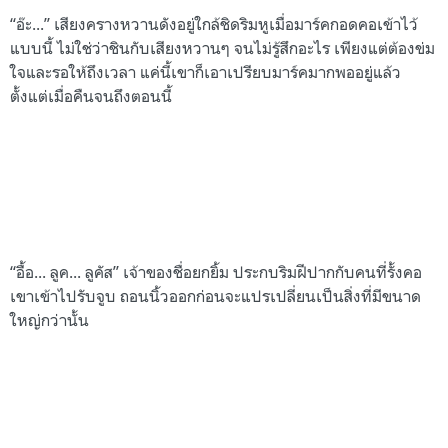
“อ๊ะ...” เสียงครางหวานดังอยู่ใกล้ชิดริมหูเมื่อมาร์คกอดคอเข้าไว้
แบบนี้ ไม่ใช่ว่าชินกับเสียงหวานๆ จนไม่รู้สึกอะไร เพียงแต่ต้องข่ม
ใจและรอให้ถึงเวลา แค่นี้เขาก็เอาเปรียบมาร์คมากพออยู่แล้ว
ตั้งแต่เมื่อคืนจนถึงตอนนี้
“อื้อ... ลูค... ลูคัส” เจ้าของชื่อยกยิ้ม ประกบริมฝีปากกับคนที่รั้งคอ
เขาเข้าไปรับจูบ ถอนนิ้วออกก่อนจะแปรเปลี่ยนเป็นสิ่งที่มีขนาด
ใหญ่กว่านั้น