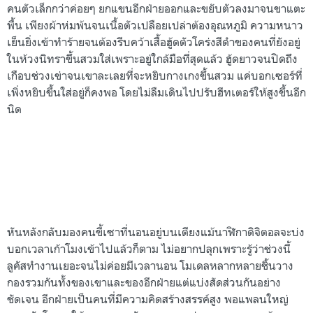
คนตัวเล็กกว่าค่อยๆ ยกแขนอีกฝ่ายออกและขยับตัวลงมาจนขาแตะ
พื้น เพียงผ้าห่มพ้นจนเนื้อตัวเปลือยเปล่าต้องอุณหภูมิ ความหนาว
เย็นยิ่งเข้าทำร้ายจนต้องรีบคว้าเสื้อฮู้ดตัวโคร่งสีดำของคนที่ยังอยู่
ในห้วงนิทราขึ้นสวมใส่เพราะอยู่ใกล้มือที่สุดแล้ว ฮู้ดยาวจนปิดถึง
เกือบช่วงเข่าจนเขาละเลยที่จะหยิบกางเกงขึ้นสวม แค่บอกเซอร์ที่
เพิ่งหยิบขึ้นใส่อยู่ก็คงพอ โดยไม่ลืมเดินไปปรับฮีทเตอร์ให้สูงขึ้นอีก
นิด
หันหลังกลับมองคนขี้เซาที่นอนอยู่บนเตียงแม้นาฬิกาดิจิตอลจะบ่ง
บอกเวลาเก้าโมงเข้าไปแล้วก็ตาม ไม่อยากปลุกเพราะรู้ว่าช่วงนี้
ลูคัสทำงานเยอะจนไม่ค่อยมีเวลานอน โมเดลหลากหลายชิ้นวาง
กองรวมกันทั้งของเขาและของอีกฝ่ายแต่แบ่งสัดส่วนกันอย่าง
ชัดเจน อีกฝ่ายเป็นคนที่มีความคิดสร้างสรรค์สูง พอแพลนใหญ่