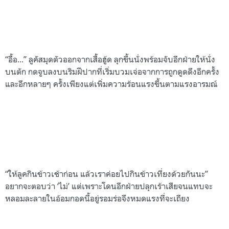
“อื้อ...” ลูคัสมุดตัวออกจากเสื้อฮู้ด ลุกขึ้นนั่งพร้อมจับอีกฝ่ายให้นั่ง
บนตัก กดจูบลงบนริมฝีปากที่เริ่มบวมเจ่อจากการถูกดูดดึงอีกครั้ง
และอีกหลายๆ ครั้งเพียงแต่เพิ่มความร้อนแรงขึ้นตามแรงอารมณ์
“ให้ลูคกินข้าวเช้าก่อน แล้วเราค่อยไปกินข้าวเที่ยงด้วยกันนะ”
อยากจะตอบว่า
‘
ไม่
’
แต่เพราะโดนอีกฝ่ายปลุกเร้าเสียจนแทบจะ
หลอมละลายในอ้อมกอดนี้อยู่รอมร่อจึงหมดแรงที่จะเถียง