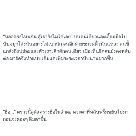
“หล่อตรงไหนกัน สู้เรายังไม่ได้เลย” บ่นคนเดียวและเอื้อมมือไป
บีบจมูกโด่งนั่นอย่างไม่เบานัก จนอีกฝ่ายขมวดคิ้วนั่นแหละ คนขี้
แกล้งถึงปล่อยและหัวเราะคิกคักคนเดียว เมื่อเห็นอีกคนยังคงหลับ
ต่อ มาร์คจึงทำแบบเดิมแต่เพิ่มระยะเวลาบีบนานมากขึ้น
“ฮื่อ...” คราวนี้ลูคัสครางฮือในลำคอ ดวงตาที่หลับพริ้มขยับไปมา
ก่อนจะค่อยๆ ลืมตาขึ้น