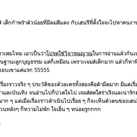
์ เด็กกำพร้าตัวน้อยที่มีผมสีแดง กับเฮนรีที่ตั้งใจจะไปหาคนงา
เหมาะสมไหม เอาเป็นว่า
โปรดใช้วิจารณญาณ
ในการอ่านแล้วกันเ
ในฐานะลูกบุญธรรม แต่ก็เหมือน เพราะเจมส์เด็กมาก แล้วก็หาที
ี่ชอบเขาแต่แรก 55555
เรื่องราวจริง ๆ ประวัติของตัวละครทั้งสองคือดำมืดมาก มีแต่เรื่อ
และบันเทิง จนอ่านไปก็ปวดใจไป เจมส์สดใสร่าเริงและน่ารักมาก
มาก ๆ แต่เมื่อเรื่องราวดำเนินไปเรื่อย ๆ ก็จะเห็นตัวตนของเฮนร
่วนหลังๆ ก็หวามไม่พัก ใจเย็น ๆ หน่อยรูกกกก
✨