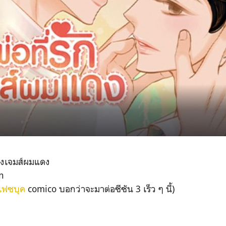
กของเจมส์ผมแดง
an
เฟซบุค
comico บอกว่าจะมาต่อซีซัน 3 เร็ว ๆ นี้)