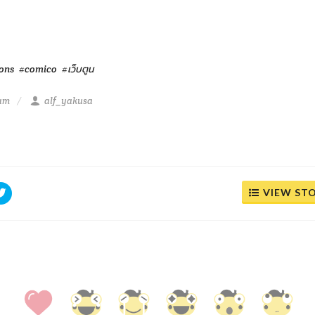
ons
#comico
#เว็บตูน
 am
alf_yakusa
VIEW ST