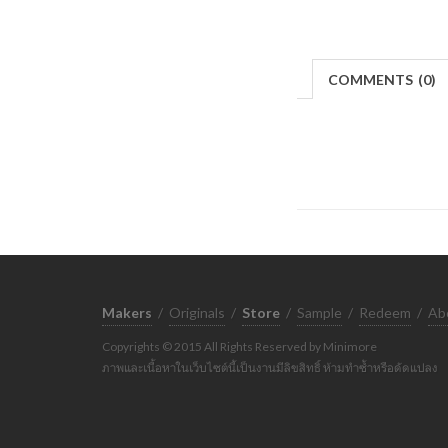
COMMENTS
(
0)
Makers
/
Originals
/
Store
/
Sample
/
Redeem
/
Ab
Copyrights © 2015 All Rights Reserved by Minimore
ภาพและเนื้อหาในเว็บไซต์นี้เป็นงานมีลิขสิทธิ์ ห้ามทำซ้ำหรือดัดแปลง