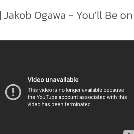
 Jakob Ogawa - You’ll Be o