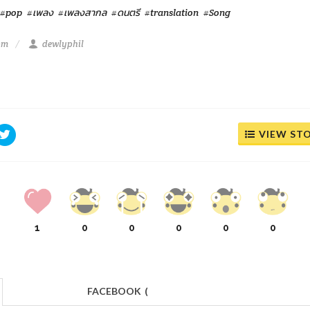
#pop
#เพลง
#เพลงสากล
#ดนตรี
#translation
#Song
 pm
dewlyphil
VIEW ST
1
0
0
0
0
0
FACEBOOK
(