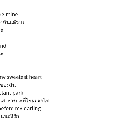
re mine
องฉันแล้วนะ
me
ind
นะ
 my sweetest heart
จของฉัน
stant park
นสาธารณะที่
ไกลออกไป
efore my darling
อนนะที่รัก