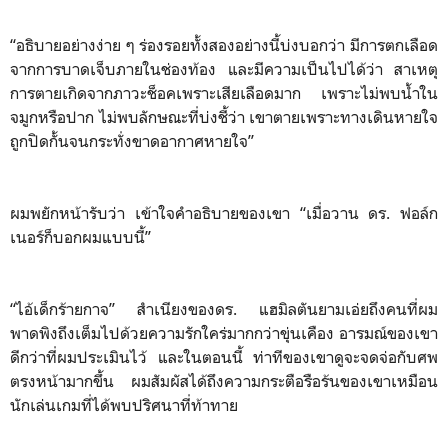
“อธิบายอย่างง่าย ๆ ร่องรอยทั้งสองอย่างนี้บ่งบอกว่า มีการตกเลือด
จากการบาดเจ็บภายในช่องท้อง และมีความเป็นไปได้ว่า สาเหตุ
การตายเกิดจากภาวะช็อคเพราะเสียเลือดมาก เพราะไม่พบน้ำใน
จมูกหรือปาก ไม่พบลักษณะที่บ่งชี้ว่า เขาตายเพราะทางเดินหายใจ
ถูกปิดกั้นจนกระทั่งขาดอากาศหายใจ”
ผมพยักหน้ารับว่า เข้าใจคำอธิบายของเขา “เมื่อวาน ดร. ฟอล์ก
เนอร์ก็บอกผมแบบนี้”
“ไอ้เด็กร้ายกาจ” สำเนียงของดร. แฮมิลตันยามเอ่ยถึงคนที่ผม
พาดพิงถึงเต็มไปด้วยความรักใคร่มากกว่าขุ่นเคือง อารมณ์ของเขา
ดีกว่าที่ผมประเมินไว้ และในตอนนี้ ท่าทีของเขาดูจะจดจ่อกับศพ
ตรงหน้ามากขึ้น ผมสัมผัสได้ถึงความกระตือรือร้นของเขาเหมือน
นักเล่นเกมที่ได้พบปริศนาที่ท้าทาย