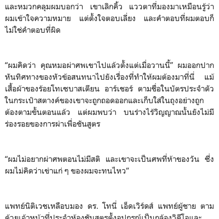
และหมวกคลุมผมบอกว่า เขาเลิกคิ้ว แววตาที่มองมาเหมือนรู้ว่า
ผมเข้าใจความหมาย แต่ตั้งใจตอบเลี่ยง และคำตอบที่ผมตอบก็
ไม่ใช่คำตอบที่ผิด
“ผมคิดว่า คุณหมอผ่าศพเขาไปแล้วตั้งแต่เมื่อวานนี้” ผมออกปาก
หันทิศทางของหัวข้อสนทนาไปยังเรื่องที่ทำให้ผมต้องมาที่นี่ แม้
เสื้อผ้าของร้อยโทเซบาสเตียน อาร์เชอร์ ตามชื่อในบัตรประจำตัว
ในกระเป๋าสตางค์ของเขาจะถูกถอดออกและเก็บใส่ในถุงอย่างถูก
ต้องตามขั้นตอนแล้ว แต่ผมพบว่า บนร่างไร้วิญญาณนั้นยังไม่มี
ร่องรอยของการผ่าเพื่อชันสูตร
“ผมไม่อยากผ่าศพตอนไม่มีสติ และเขาจะเป็นศพที่ห้าของวัน ซึ่ง
ผมไม่คิดว่าเข่าแก่ ๆ ของผมจะทนไหว”
แพทย์นิติเวชเหลือบมอง ดร. โทนี่ เอ็ดเวิร์ดส์ แพทย์ผู้ชาย ตาม
ด้วยเจ้าหน้าที่ประจำห้องชันสูตรตั้งอุปกรณ์เป็นกล้องวิดีโอและ