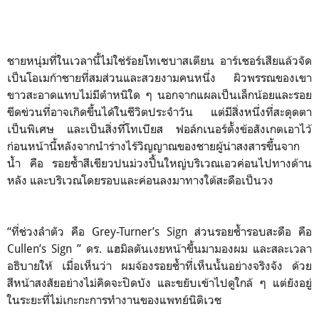
ชายหนุ่มที่ในเวลานี้ไม่ใช่ร้อยโทเซบาสเตียน อาร์เชอร์เสียแล้วจัด
เป็นโอเมก้าชายที่สมส่วนและสวยงามคนหนึ่ง ผิวพรรณของเขา
ขาวสะอาดแทบไม่มีตำหนิใด ๆ นอกจากแผลเป็นเล็กน้อยและรอย
ขีดข่วนที่อาจเกิดขึ้นได้ในชีวิตประจำวัน แต่มีสิ่งหนึ่งที่สะดุดตา
เป็นพิเศษ และเป็นสิ่งที่โทเบียส ฟอล์กเนอร์ตั้งข้อสังเกตเอาไว้
ก่อนหน้านี้หลังจากนำร่างไร้วิญญาณของชายผู้น่าสงสารขึ้นจาก
น้ำ คือ รอยช้ำสีเขียวปนม่วงปื้นใหญ่บริเวณเอวค่อนไปทางด้าน
หลัง และบริเวณโดยรอบและค่อนลงมาทางใต้สะดือเป็นวง
“ที่ช่วงลำตัว คือ Grey-Turner’s Sign ส่วนรอยช้ำรอบสะดือ คือ
Cullen’s Sign ” ดร. แฮมิลตันเงยหน้าขึ้นมามองผม และสละเวลา
อธิบายให้ เมื่อเห็นว่า ผมจ้องรอยช้ำที่เห็นนั้นอย่างจริงจัง ด้วย
สีหน้าสงสัยอย่างไม่คิดจะปิดบัง และขยับเข้าไปดูใกล้ ๆ แต่ยังอยู่
ในระยะที่ไม่เกะกะการทำงานของแพทย์นิติเวช