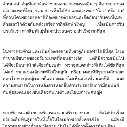
ลักษณะสำคัญที่แยกอัลฟ่าชายออกจากเพศรองอื่น ๆ คือ ขนาดของ
อวัยวะเพศที่ใหญ่กว่าอย่างเห็นได้ชัด และส่วนของ ‘น็อต’ หรือ ‘ปม’
ที่ส่วนโคนขององคชาติที่จะขยายตัวออกและยึดอัลฟ่ากับคนที่เมท
ด้วยเอาไว้ด้วยกันหลังเสร็จภารกิจอีกพักใหญ่ เพื่อเป็นการรับ
ประกันว่า การสืบพันธุ์นั้นจะประสบความสำเร็จมากที่สุด
ในทางตรงข้าม และเป็นขั้วตรงข้ามที่เข้าคู่กับอัลฟ่าได้ดีที่สุด โอเม
ก้าชายมีขนาดของอวัยวะเพศที่ค่อนข้างเล็ก แต่ก็มีความเป็นไป
ได้ที่จะมีขนาดใกล้เคียงกับเบต้า ทว่าจุดแตกต่างที่เห็นได้ชัดที่สุด
ได้แก่ ขนาดของอัณฑะที่ไม่ใหญ่นัก หรือบางคนที่มีรูปร่างลักษณะ
ค่อนไปทางผู้หญิงมากก็แทบจะมองไม่เห็นส่วนที่ว่าเลยก็มี และ
ความสามารถในการหลั่งสารหล่อลื่นสำหรับรองรับการมีสัมพันธ์
กับคู่ของตนเองเช่นเดียวกับเบต้าและโอเมก้าเพศหญิง
หากพิจารณาด้วยการพิจารณาจากสรีระภายนอก ยังไม่นับเรื่อง
อวัยวะสืบพันธุ์ภายในที่เอื้อให้โอเมก้าชายตั้งครรภ์ได้ แม้จะมี
โอกาสค่อนข้างต่ำและมีความเป็นไปได้ที่การตั้งครรภ์จะยุติลง