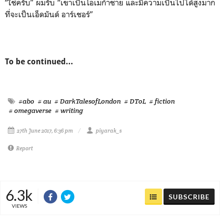
“ใช่ครับ” ผมรับ “เขาเป็นโอเมก้าชาย และมีความเป็นไปได้สูงมาก
ที่จะเป็นเอ็ดมันด์ อาร์เชอร์”
To be continued...
#abo
# au
# DarkTalesofLondon
# DToL
# fiction
# omegaverse
# writing
27th June 2017, 6:36 pm
piyarak_s
Report
6.3k
SUBSCRIBE
VIEWS