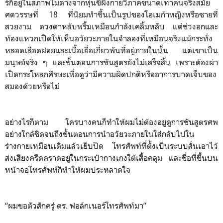
ร์ก็อยู่ในสภาพไม่ต่างจากหุ่นขี้ผึ้งกายวิภาคขนาดเท่าคนจริงสมัย
ศตวรรษที่ 18 ที่นิยมทำขึ้นเป็นรูปของโอเมก้าหญิงหรือชายที่
สวยงาม ดวงตาหลับพริ้มเหมือนกำลังเคลิ้มหลับ แต่ช่วงอกและ
ท้องแหวกเปิดให้เห็นอวัยวะภายในจำลองที่เหมือนจริงแม้กระทั่ง
หลอดเลือดฝอยและเนื้อเยื่อเกี่ยวพันที่อยู่ภายในนั้น แต่เขาเป็น
มนุษย์จริง ๆ และขั้นตอนการชันสูตรยังไม่เสร็จสิ้น เพราะต้องผ่า
เปิดกระโหลกศีรษะเพื่อดูว่ามีความผิดปกติหรืออาการบาดเจ็บของ
สมองด้วยหรือไม่
อย่างไรก็ตาม ใครบางคนก็ทำให้ผมไม่ต้องอยู่ดูการชันสูตรศพ
อย่างใกล้ชิดจนถึงขั้นตอนการนำอวัยวะภายในใส่กลับไปใน
ร่างกายเหมือนเดิมแล้วเย็บปิด โทรศัพท์ที่ตั้งเป็นระบบสั่นเอาไว้
ส่งเสียงครืดคราดอยู่ในกระเป๋ากางเกงใต้เสื้อคลุม และชื่อที่ขึ้นบน
หน้าจอโทรศัพท์ก็ทำให้ผมประหลาดใจ
“ผมขอตัวสักครู่ ดร. ฟอล์กเนอร์โทรศัพท์มา”