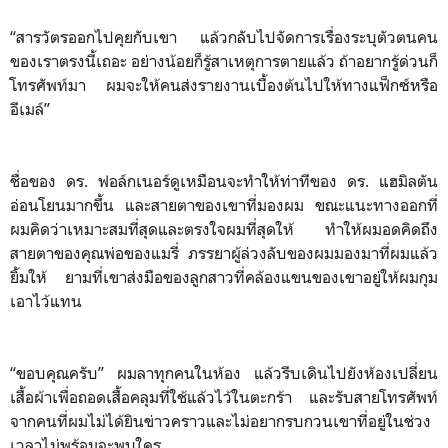
“สารวัตรออกไปคุยกับเขา แล้วกลับไปจัดการเรื่องระบุตัวตนคน
ของเราตรงนี้เถอะ อย่างน้อยก็รู้สาเหตุการตายแล้ว ถ้าอยากรู้ด่วนก็
โทรศัพท์มา ผมจะให้คนส่งรายงานเบื้องต้นไปให้ทางแฟ็กซ์หรือ
อีเมล์”
ชื่อของ ดร. ฟอล์กเนอร์ดูเหมือนจะทำให้ท่าทีของ ดร. แฮมิลตัน
อ่อนโยนมากขึ้น และสายตาของเขาที่มองผม ขณะแนะทางออกที่
ผมคิดว่าเหมาะสมที่สุดและตรงใจผมที่สุดให้ ทำให้ผมอดคิดถึง
สายตาของคุณพ่อของแมรี่ ภรรยาผู้ล่วงลับของผมมองมาที่ผมแล้ว
ยิ้มให้ ยามที่เขาส่งมือของลูกสาวที่คล้องแขนของเขาอยู่ให้ผมกุม
เอาไว้แทน
“ขอบคุณครับ” ผมลาทุกคนในห้อง แล้วรีบเดินไปยังห้องเปลี่ยน
เสื้อผ้าเพื่อถอดเสื้อคลุมที่ใช้แล้วไว้ในตะกร้า และรับสายโทรศัพท์
จากคนที่ผมไม่ได้ยินข่าวคราวและไม่อยากรบกวนเขาที่อยู่ในช่วง
เวลาไม่พร้อมจะพบใคร