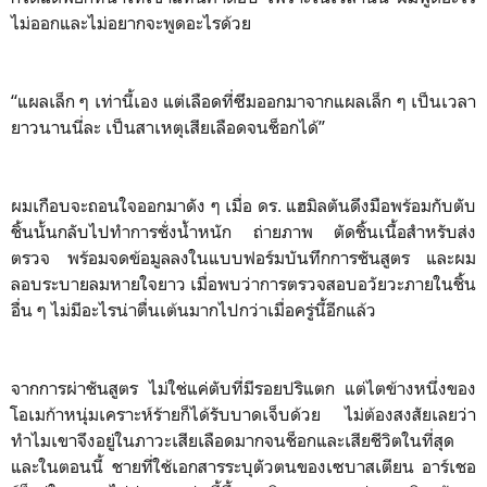
ไม่ออกและไม่อยากจะพูดอะไรด้วย
“แผลเล็ก ๆ เท่านี้เอง แต่เลือดที่ซึมออกมาจากแผลเล็ก ๆ เป็นเวลา
ยาวนานนี่ละ เป็นสาเหตุเสียเลือดจนช็อกได้”
ผมเกือบจะถอนใจออกมาดัง ๆ เมื่อ ดร. แฮมิลตันดึงมือพร้อมกับตับ
ชิ้นนั้นกลับไปทำการชั่งน้ำหนัก ถ่ายภาพ ตัดชิ้นเนื้อสำหรับส่ง
ตรวจ พร้อมจดข้อมูลลงในแบบฟอร์มบันทึกการชันสูตร และผม
ลอบระบายลมหายใจยาว เมื่อพบว่าการตรวจสอบอวัยวะภายในชิ้น
อื่น ๆ ไม่มีอะไรน่าตื่นเต้นมากไปกว่าเมื่อครู่นี้อีกแล้ว
จากการผ่าชันสูตร ไม่ใช่แค่ตับที่มีรอยปริแตก แต่ไตข้างหนึ่งของ
โอเมก้าหนุ่มเคราะห์ร้ายก็ได้รับบาดเจ็บด้วย ไม่ต้องสงสัยเลยว่า
ทำไมเขาจึงอยู่ในภาวะเสียเลือดมากจนช็อกและเสียชีวิตในที่สุด
และในตอนนี้ ชายที่ใช้เอกสารระบุตัวตนของเซบาสเตียน อาร์เชอ