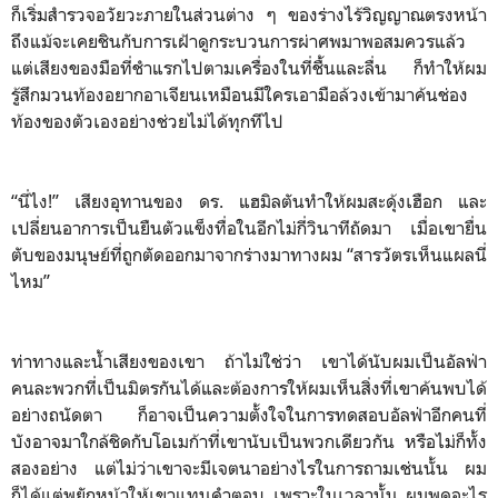
ก็เริ่มสำรวจอวัยวะภายในส่วนต่าง ๆ ของร่างไร้วิญญาณตรงหน้า
ถึงแม้จะเคยชินกับการเฝ้าดูกระบวนการผ่าศพมาพอสมควรแล้ว
แต่เสียงของมือที่ชำแรกไปตามเครื่องในที่ชื้นและลื่น ก็ทำให้ผม
รู้สึกมวนท้องอยากอาเจียนเหมือนมีใครเอามือล้วงเข้ามาค้นช่อง
ท้องของตัวเองอย่างช่วยไม่ได้ทุกทีไป
“นี่ไง!” เสียงอุทานของ ดร. แฮมิลตันทำให้ผมสะดุ้งเฮือก และ
เปลี่ยนอาการเป็นยืนตัวแข็งทื่อในอีกไม่กี่วินาทีถัดมา เมื่อเขายื่น
ตับของมนุษย์ที่ถูกตัดออกมาจากร่างมาทางผม “สารวัตรเห็นแผลนี่
ไหม”
ท่าทางและน้ำเสียงของเขา ถ้าไม่ใช่ว่า เขาได้นับผมเป็นอัลฟ่า
คนละพวกที่เป็นมิตรกันได้และต้องการให้ผมเห็นสิ่งที่เขาค้นพบได้
อย่างถนัดตา ก็อาจเป็นความตั้งใจในการทดสอบอัลฟ่าอีกคนที่
บังอาจมาใกล้ชิดกับโอเมก้าที่เขานับเป็นพวกเดียวกัน หรือไม่ก็ทั้ง
สองอย่าง แต่ไม่ว่าเขาจะมีเจตนาอย่างไรในการถามเช่นนั้น ผม
ก็ได้แต่พยักหน้าให้เขาแทนคำตอบ เพราะในเวลานั้น ผมพูดอะไร