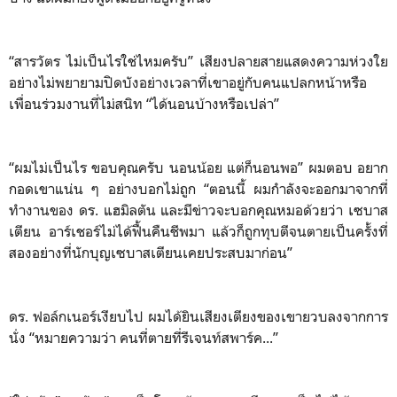
“สารวัตร ไม่เป็นไรใช่ไหมครับ” เสียงปลายสายแสดงความห่วงใย
อย่างไม่พยายามปิดบังอย่างเวลาที่เขาอยู่กับคนแปลกหน้าหรือ
เพื่อนร่วมงานที่ไม่สนิท “ได้นอนบ้างหรือเปล่า”
“ผมไม่เป็นไร ขอบคุณครับ นอนน้อย แต่ก็นอนพอ” ผมตอบ อยาก
กอดเขาแน่น ๆ อย่างบอกไม่ถูก “ตอนนี้ ผมกำลังจะออกมาจากที่
ทำงานของ ดร. แฮมิลตัน และมีข่าวจะบอกคุณหมอด้วยว่า เซบาส
เตียน อาร์เชอร์ไม่ได้ฟื้นคืนชีพมา แล้วก็ถูกทุบตีจนตายเป็นครั้งที่
สองอย่างที่นักบุญเซบาสเตียนเคยประสบมาก่อน”
ดร. ฟอล์กเนอร์เงียบไป ผมได้ยินเสียงเตียงของเขายวบลงจากการ
นั่ง “หมายความว่า คนที่ตายที่รีเจนท์สพาร์ค...”