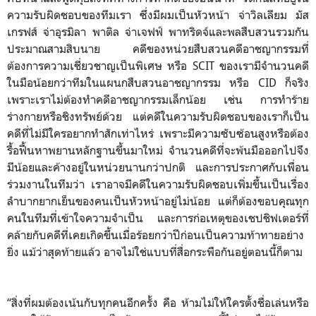
ความรับผิดชอบของทีมเรา ซึ่งมีผมเป็นหัวหน้า จ่าวิลเลียม มัส
เกรฟส์ จ่าอุรมิลา พาติล จ่าเจฟฟ์ พาทริดจ์และพลสืบสวนรวมกัน
ประมาณสามสิบนาย คดีของหน่วยสืบสวนคดีอาชญากรรมที่
ต้องการความเชี่ยวชาญเป็นพิเศษ หรือ SCIT ของเรามีจำนวนคดี
ในมือน้อยกว่าทีมในแผนกสืบสวนอาชญากรรม หรือ CID ก็จริง
เพราะเราไม่ต้องทำคดีอาชญากรรมเล็กน้อย เช่น การทำร้าย
ร่างกายหรือชิงทรัพย์ด้วย แต่คดีในความรับผิดชอบของเราก็เป็น
คดีที่ไม่มีใครอยากทำสักเท่าไหร่ เพราะมีความซับซ้อนสูงหรือต้อง
รื้อฟื้นหาพยานหลักฐานขึ้นมาใหม่ จำนวนคดีที่จะพ้นมือออกไปจึง
มีน้อยและค้างอยู่ในหน่วยนานกว่าปกติ และการประกาศกับเพื่อน
ร่วมงานในทีมว่า เราอาจมีคดีในความรับผิดชอบเพิ่มขึ้นเป็นเรื่อง
ลำบากยากเย็นของคนเป็นหัวหน้าอยู่ไม่น้อย แต่ก็ต้องขอบคุณทุก
คนในทีมที่เข้าใจความจำเป็น และการก่อเหตุของเชปชิฟเตอร์ที่
คล้ายกับคดีที่เคยเกิดขึ้นเมื่อร้อยกว่าปีก่อนเป็นความท้าทายอย่าง
ยิ่ง แม้ว่าสุดท้ายแล้ว อาจไม่ใช่แบบที่สื่อกระพือกันอยู่ตอนนี้ก็ตาม
“สิ่งที่ผมต้องเน้นกับทุกคนอีกครั้ง คือ ห้ามไม่ให้ใครตั้งชื่อเล่นหรือ