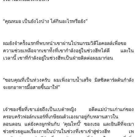
“คุณหมอ เป็นยังไงบ้าง ได้กินอะไรหรือยัง”
ผมยังจำครั้งแรกที่พบหน้าเขาผ่านโปรแกรมวิดีโอคอลล์เพื่อขอ
ความช่วยเหลือจากเขาทั้งที่เขากำลังอยู่ในช่วงฮีทได้ดี และใน
เวลานี้ เขาที่กำลังอยู่ในช่วงฮีทเป็นฝ่ายติดต่อผมมาก่อน
“ขอบคุณที่เป็นห่วงครับ ผมเพิ่งอาบน้ำเสร็จ มิสซิสดาร์ลตันกำลัง
จะยกอาหารมื้อสายขึ้นมาให้”
เจ้าของชื่อที่เขาเอ่ยถึงเป็นเบต้าหญิง อดีตแม่บ้านเก่าแก่ของ
ครอบครัวฟอล์กเนอร์ที่เกษียณตัวเองมาอยู่กับหลานสาวใน
ลอนดอน แต่ยังคงผูกพันกับ ‘คุณโทบี้’ ของเธอ และยินดีที่จะมา
ช่วยช่วยดูแลเรื่องภายในบ้านในช่วงที่เขาเข้าสู่ช่วงฮีท เพ