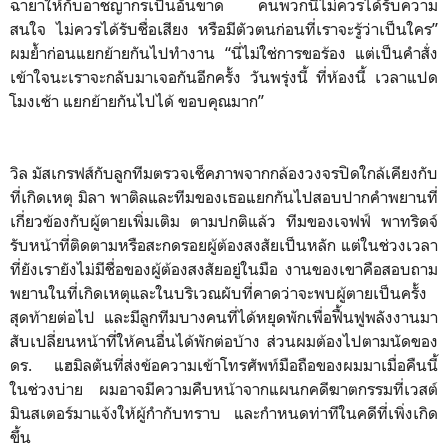
ฉายาให้กับอาชญากรเป็นอันขาด คนพวกนี้ไม่ควรได้รับความ
สนใจ ไม่ควรได้รับชื่อเสียง หรือมีตัวตนก่อนที่เราจะรู้ว่าเป็นใคร”
ผมย้ำก่อนแยกย้ายกันไปทำงาน “นี่ไม่ใช่การขอร้อง แต่เป็นคำสั่ง
เข้าใจนะเราจะกลับมาเจอกันอีกครั้ง วันพรุ่งนี้ ที่ห้องนี้ เวลาแปด
โมงเช้า แยกย้ายกันไปได้ ขอบคุณมาก”
วิล มัสเกรฟส์กับลูกทีมตรวจเช็คภาพจากกล้องวงจรปิดใกล้เคียงกับ
ที่เกิดเหตุ มิลา พาติลและทีมของเธอแยกกันไปสอบปากคำพยานที่
เกี่ยวข้องกับผู้ตายเพิ่มเติม ตามปกติแล้ว ทีมของเจฟฟ์ พาทริดจ์
รับหน้าที่ติดตามหรือสะกดรอยผู้ต้องสงสัยเป็นหลัก แต่ในช่วงเวลา
ที่ยังเรายังไม่มีชื่อของผู้ต้องสงสัยอยู่ในมือ งานของเขาคือสอบถาม
พยานในที่เกิดเหตุและในบริเวณผับที่คาดว่าจะพบผู้ตายเป็นครั้ง
สุดท้ายต่อไป และมีลูกทีมบางคนที่ได้หยุดพักเพื่อฟื้นฟูพลังงานมา
สับเปลี่ยนหน้าที่ให้คนอื่นได้พักต่อบ้าง ส่วนผมต้องไปตามนัดของ
ดร. แฮมิลตันที่ส่งข้อความเข้าโทรศัพท์มือถือของผมมาเมื่อคืนนี้
ในช่วงบ่าย ผมอาจมีความคืบหน้าจากแผนกคดีฆาตกรรมที่เวสต์
มินสเตอร์มาแจ้งให้ผู้กำกับทราบ และกำหนดท่าทีในคดีที่เพิ่งเกิด
ขึ้น