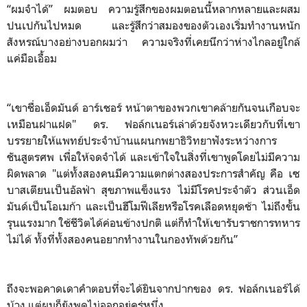
“ผมจำได้” ผมตอบ ความรู้สึกของผมตอนนี้หลากหลายและผสม
ปนเปกันไปหมด และรู้สึกว่าสมองของตัวเองเริ่มทำงานหนัก
สังหรณ์บางอย่างบอกผมว่า ความจริงที่เคยนึกว่าห่างไกลอยู่ใกล้
แค่มือเอื้อม
“เขาชื่อเอ็ดมันด์ อาร์เชอร์ หน้าตาของพวกเขาคล้ายกันจนเกือบจะ
เหมือนฝาแฝด" ดร. ฟอล์กเนอร์เล่าด้วยจังหวะเดียวกับที่เขา
บรรยายให้แพทย์ประจำบ้านแผนกพยาธิวิทยาฟังระหว่างการ
ชันสูตรศพ เพื่อให้จดจำได้ และเข้าใจในสิ่งที่เขาพูดโดยไม่มีความ
ผิดพลาด "แต่ทั้งสองคนมีความแตกต่างสองประการสำคัญ คือ เซ
บาสเตียนเป็นอัลฟ่า สุขภาพแข็งแรง ไม่มีโรคประจำตัว ส่วนเอ็ด
มันด์เป็นโอเมก้า และเป็นฮีโมฟีเลียหรือโรคเลือดหยุดช้า ไม่ถึงขั้น
รุนแรงมาก ใช้ชีวิตได้ค่อนข้างปกติ แต่ก็ทำให้เขารับราชการทหาร
ไม่ได้ ทั้งที่ทั้งสองคนอยากทำงานในกองทัพด้วยกัน”
ถึงจะพอคาดเดาคำตอบที่จะได้ยินจากปากของ ดร. ฟอล์กเนอร์ได้
บ้าง แต่ผมก็ยังพูดไม่ออกอยู่ครู่หนึ่ง