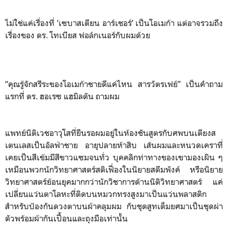
ไม่ใช่แค่เรื่องที่ ‘เซบาสเตียน อาร์เชอร์’ เป็นโอเมก้า แต่อาจรวมถึง
เรื่องของ ดร. โทเบียส ฟอล์กเนอร์กับผมด้วย
“คุณรู้จักสรีระของโอเมก้าชายดีแค่ไหน สารวัตรเฟย์” เป็นคำถาม
แรกที่ ดร. ฮอเรซ แฮมิลตัน ถามผม
แพทย์นิติเวชอาวุโสที่ยืนรอผมอยู่ในห้องชันสูตรกับศพบนเตียงส
เตนเลสเป็นอัลฟ่าชาย อายุปลายห้าสิบ เส้นผมและหนวดเคราที่
เคยเป็นสีเข้มมีสีขาวแซมจนทั่ว บุคคลิกท่าทางของเขามองเผิน ๆ
เหมือนพวกนักวิทยาศาสตร์สติเฟื่องในนิยายสตีมพังค์ หรือนิยาย
วิทยาศาสตร์ย้อนยุคมากกว่านักวิชาการด้านนิติวิทยาศาสตร์ แค่
เปลี่ยนแว่นตาโลหะที่ติดบนหมวกทรงสูงมาเป็นแว่นพลาสติก
สำหรับป้องกันดวงตาบนผ้าคลุมผม กับชุดสูทเต็มยศมาเป็นชุดผ่า
ตัวพร้อมผ้ากันเปื้อนและถุงมือเท่านั้น