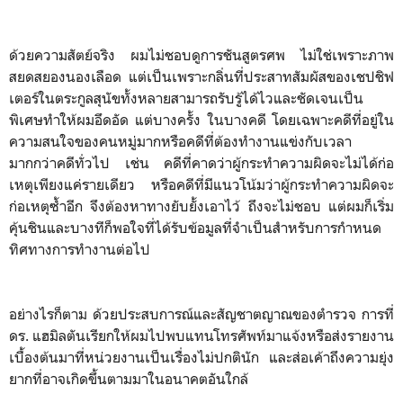
ด้วยความสัตย์จริง ผมไม่ชอบดูการชันสูตรศพ ไม่ใช่เพราะภาพ
สยดสยองนองเลือด แต่เป็นเพราะกลิ่นที่ประสาทสัมผัสของเชปชิฟ
เตอร์ในตระกูลสุนัขทั้งหลายสามารถรับรู้ได้ไวและชัดเจนเป็น
พิเศษทำให้ผมอึดอัด แต่บางครั้ง ในบางคดี โดยเฉพาะคดีที่อยู่ใน
ความสนใจของคนหมู่มากหรือคดีที่ต้องทำงานแข่งกับเวลา
มากกว่าคดีทั่วไป เช่น คดีที่คาดว่าผู้กระทำความผิดจะไม่ได้ก่อ
เหตุเพียงแค่รายเดียว หรือคดีที่มีแนวโน้มว่าผู้กระทำความผิดจะ
ก่อเหตุซ้ำอีก จึงต้องหาทางยับยั้งเอาไว้ ถึงจะไม่ชอบ แต่ผมก็เริ่ม
คุ้นชินและบางทีก็พอใจที่ได้รับข้อมูลที่จำเป็นสำหรับการกำหนด
ทิศทางการทำงานต่อไป
อย่างไรก็ตาม ด้วยประสบการณ์และสัญชาตญาณของตำรวจ การที่
ดร. แฮมิลตันเรียกให้ผมไปพบแทนโทรศัพท์มาแจ้งหรือส่งรายงาน
เบื้องต้นมาที่หน่วยงานเป็นเรื่องไม่ปกตินัก และส่อเค้าถึงความยุ่ง
ยากที่อาจเกิดขึ้นตามมาในอนาคตอันใกล้