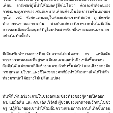
เตียน อาร์เชอร์ผู้นี้ทำให้ผมอดรู้สึกไม่ได้ว่า ตัวเองกำลังตนเอง
กำลังมองดูภาพของเซนต์เซบาสเตียนซึ่งเป็นจิตรกรรมชิ้นเอกของ
กุยโด เรนี ซึ่งจัดแสดงอยู่ในห้องแสดงภาพที่ดัลวิช ถูกมีดกรีด
ทำลายจนขาดออกจากกัน ต่างกันแค่ตรงที่ภาพวาดนั้นไม่มีกลิ่น
คาวของเลือดเนื้อมนุษย์ที่จู่โจมประสาทรับกลิ่นของผมจนผงะถอย
อย่างไม่ทันตั้งตัว
มีเสียงพึมพำบางอย่างที่ผมจับความไม่ถนัดจาก ดร. แฮมิลตัน
บรรยากาศของคนที่อยู่รอบเตียงสเตนเลสนั้นตึงเขม็งขึ้นมาจน
สัมผัสได้ แต่ทุกคนก็ยังทำงานตามลำดับขั้นต่อไป และเสียงของตัด
กระดูกอ่อนบริเวณแผงซี่โครงของศพก็ยังทำให้ผมหายใจได้ไม่ทั่ว
ท้องมากนักได้อย่างไม่เปลี่ยนแปลง
ทันทีที่เห็นอวัยวะภายในช่องอกและช่องท้องของผู้ตายเปิดออก
ดร. แฮมิลตัน และ ดร. เอ็ดเวิร์ดส์ ผู้ช่วยของเขาต่างชะงักกันไปชั่ว
ครู่ ปฏิกิริยาของเขาทำให้ผมลืมความกระอักกระอ่วนที่เกิดขึ้นก่อน