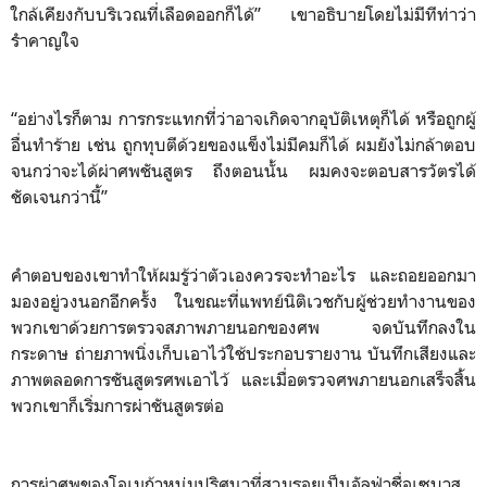
ใกล้เคียงกับบริเวณที่เลือดออกก็ได้” เขาอธิบายโดยไม่มีทีท่าว่า
รำคาญใจ
“อย่างไรก็ตาม การกระแทกที่ว่าอาจเกิดจากอุบัติเหตุก็ได้ หรือถูกผู้
อื่นทำร้าย เช่น ถูกทุบตีด้วยของแข็งไม่มีคมก็ได้ ผมยังไม่กล้าตอบ
จนกว่าจะได้ผ่าศพชันสูตร ถึงตอนนั้น ผมคงจะตอบสารวัตรได้
ชัดเจนกว่านี้”
คำตอบของเขาทำให้ผมรู้ว่าตัวเองควรจะทำอะไร และถอยออกมา
มองอยู่วงนอกอีกครั้ง ในขณะที่แพทย์นิติเวชกับผู้ช่วยทำงานของ
พวกเขาด้วยการตรวจสภาพภายนอกของศพ จดบันทึกลงใน
กระดาษ ถ่ายภาพนิ่งเก็บเอาไว้ใช้ประกอบรายงาน บันทึกเสียงและ
ภาพตลอดการชันสูตรศพเอาไว้ และเมื่อตรวจศพภายนอกเสร็จสิ้น
พวกเขาก็เริ่มการผ่าชันสูตรต่อ
การผ่าศพของโอเมก้าหนุ่มปริศนาที่สวมรอยเป็นอัลฟ่าชื่อเซบาส