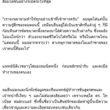
สื่อมวลชนอย่างระมัดระวังที่สุด
“เราจะพยายามทำให้ทุกอย่างเข้าที่เข้าทางครับ” ผมพูดได้แค่นั้น
ความรู้สึกของผมตอนนี้ เหมือนยืนอยู่ใต้เนินเขาสักที่แล้วจู่ ๆ ก็มี
ก้อนหินสารพัดขนาดกลิ้งตกลงมาใส่ด้วยความเร็วต่างกัน ซึ่งผมยัง
ไม่แน่ใจนักว่า ตัวเองจะรอดชีวิตไปได้หรือไม่ หรือในสภาพไหน
“แต่ตอนนี้ ผมอยากทราบว่า สาเหตุการตายของโอเมก้าชายของ
เราคนนี้คืออะไร”
แพทย์นิติเวชอาวุโสมองผมนิดหนึ่ง ก่อนพยักหน้ารับ และลงมือ
ทำงานของตนเอง
ผมยืนมองและนิ่งฟังข้อมูลของทีมแพทย์ผู้ทำการชันสูตรศพและ
เจ้าหน้าที่เงียบ ๆ และไม่ต้องสงสัยเลยว่า เพราะเหตุใด ดร. โท
เบียส ฟอล์กเนอร์ ซึ่งขึ้นชื่อว่าเป็นศิษย์รักของอัลฟ่าผู้นี้จะมีความ
เชี่ยวชาญและความละเอียดรอบคอบเช่นเดียวกัน