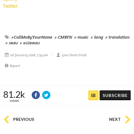
Twitter
#CallMeByYourName
# CMBYN
# music
# Song
# translation
# เพลง
# แปลเพลง
1st January 2018, 7:34 pm
your basic trash
Report
81.2k
SUBSCRIBE
VIEWS
PREVIOUS
NEXT