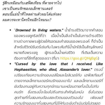
รู้สึกเหมือนกับเฮฟีสเทียน
ที่ตายจากไป
เขาเป็นคนรักของอเล็กซานเดอร์
ตอนนี้แม่น้ำที่ไหลผ่านตัวผมได้แห้งลง
ผมควรจะหาใครใหม่อีกไหมนะ?
"
Drowned in living waters."
น้ำธำรงชีวิตมาจากคำสอน
ของพระเยซูคริสต์ที่ว่า เมื่อน้ำเป็นสิ่งจำเป็นในการดำรงชีวิต
ทางร่างกายพระผู้ช่วยให้รอดและคำสอนของพระองค์ ก็จำเป็น
สำหรับชีวิตนิรันดร์เช่นกัน ในพระคัมภีร์น้ำมักใช้เป็นสัญลักษณ์
หมายถึงพระเยซู ผู้ทรงเป็นน้ำแห่งชีวิต ที่เติมเต็มความ
ต้องการที่ลึกที่สุดของเรา (ที่มา:
https://goo.gl/QMgBgG
)
"Cursed by the love that I received.
Like
Hephaestion, who died,
Alexander's lover."
ตรงนี้
เปรียบเทียบความรักของเอลิโอและโอลิเวอร์กับ
เฮฟีสเทียน
ที่
ตายจาก
อเล็กซานเดอร์
คนรักของเขาไป และ
อเล็กซานเดอร์
ที่
ยังต้องทนอยู่กับความทุกข์ทรมานเหมือนตายทั้งเป็นไปกับ
คนรัก ซึ่งตรงนี้จะโยงไปถึงสาระสำคัญในหนัง ซึ่งในตอน
สุดท้ายที่ทั้งสองคนต้องสละตัวตนของตัวเองไป เพียงแต้
ความรักของเขาทั้งสองคนที่มีให้กันจะยังดำเนินต่อไปตลอด