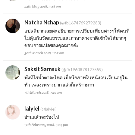
24th May 2018, 3:58 pm
Natcha Nchap
(@fb1674769279283)
แปลดีมากเลยค่ะ อธิบายการเปรียบเทียบต่างๆให้คนที่
ไม่คุ้นกับวัฒนธรรมและภาษาต่างชาติเฃ้าใจได้มากๆ
ชอบการแปลฃองคุณมากค่ะ
30th March 2018, 1:07 am
Saksit Sarnsuk
(@fb1960878127559)
ฟังทีไรน้ำตาจะไหล เมื่อนึกภาพในหนังวนเวียนอยู่ใน
หัว เพลงเพราะมาก แล้วก็เศร้าามาก
7th March 2018, 7:15 am
lalylel
(@lalylel)
อ่านแล้วจะร้องไห้
17th February 2018, 4:04 pm