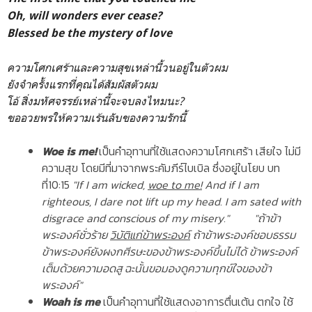
Oh, will wonders ever cease?
Blessed be the mystery of love
ความโศกเศร้าและความสุขเหล่านี้วนอยู่ในตัวผม
ยังจำครั้งแรกที่คุณได้สัมผัสตัวผม
โอ้ สิ่งมหัศจรรย์เหล่านี้จะจบลงไหมนะ?
ขออวยพรให้ความเร้นลับของความรักนี้
Woe is me!
เป็นคำอุทานที่ใช้แสดงความโศกเศร้า เสียใจ ไม่มี
ความสุข โดยมีที่มาจากพระคัมภีร์ไบเบิล ซึ่งอยู่ในโยบ บท
ที่10:15
"If I am wicked,
woe to me!
And if I am
righteous, I dare not lift up my head. I am sated with
disgrace and conscious of my misery." "ถ้าข้า
พระองค์ชั่วร้าย
วิบัติแก่ข้าพระองค์
ถ้าข้าพระองค์ชอบธรรม
ข้าพระองค์ยังผงกศีรษะของข้าพระองค์ขึ้นไม่ได้ ข้าพระองค์
เต็มด้วยความอดสู ฉะนั้นขอมองดูความทุกข์ใจของข้า
พระองค์"
Woah is me
เป็นคำอุทานที่ใช้แสดงอาการตื่นเต้น ตกใจ ใช้