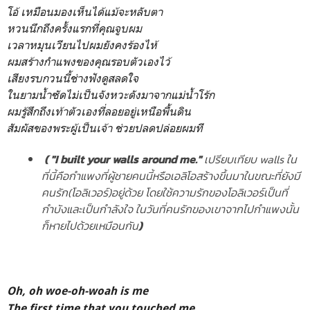
โอ้ เหมือนมองเห็นได้แม้จะหลับตา
หวนนึกถึงครั้งแรกที่คุณจูบผม
เวลาหมุนเวียนไปผมยังคงร้องไห้
ผมสร้างกำแพงของคุณรอบตัวเองไว้
เสียงรบกวนนี้ช่างฟังดูสลดใจ
ในยามน้ำซัดไม่เป็นจังหวะดังมาจากแม่น้ำโร้ก
ผมรู้สึกถึงเท้าตัวเองที่ลอยอยู่เหนือพื้นดิน
สัมผัสของพระผู้เป็นเจ้า ช่วยปลดปล่อยผมที
( "I built your walls around me."
เปรียบเทียบ walls ใน
ที่นี้คือกำแพงที่ผู้ชายคนนี้หรือเอลิโอสร้างขึ้นมาในขณะที่ยังมี
คนรัก(โอลิเวอร์)อยู่ด้วย โดยใช้ความรักของโอลิเวอร์เป็นที่
กำบังและเป็นกำลังใจ ในวันที่คนรักของเขาจากไปกำแพงนั้น
ก็หายไปด้วยเหมือนกัน
)
Oh, oh woe-oh-woah is me
The first time that you touched me