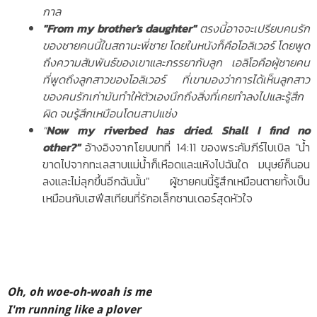
กาล
"From my brother's daughter"
ตรงนี้อาจจะเปรียบคนรัก
ของชายคนนี้ในสถานะพี่ชาย โดยในหนังก็คือโอลิเวอร์ โดยพูด
ถึงความสัมพันธ์ของเขาและภรรยากับลูก เอลิโอคือผู้ชายคน
ที่พูดถึงลูกสาวของโอลิเวอร์ ที่เขามองว่าการได้เห็นลูกสาว
ของคนรักเก่ามันทำให้ตัวเองนึกถึงสิ่งที่เคยทำลงไปและรู้สึก
ผิด จนรู้สึกเหมือนโดนสาปแช่ง
"
Now my riverbed has dried.
Shall I find no
other?"
อ้างอิงจากโยบบทที่ 14:11 ของพระคัมภีร์ไบเบิล
"น้ำ
ขาดไปจากทะเลสาบแม่น้ำก็เหือดและแห้งไปฉันใด มนุษย์ก็นอน
ลงและไม่ลุกขึ้นอีกฉันนั้น" ผู้ชายคนนี้รู้สึกเหมือนตายทั้งเป็น
เหมือนกับเฮฟีสเทียนที่รักอเล็กซานเดอร์สุดหัวใจ
Oh, oh woe-oh-woah is me
I'm running like a plover